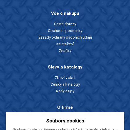
Vše o nákupu
Časté dotazy
Obchodní podmínky
Zásady ochrany osobních údajů
Ke stažení
Značky
Slevy a katalogy
Zboží v akci
Ceníky a katalogy
Rady a tipy
O firmě
O nás
Soubory cookies
Kontakty
Soubory cookie používáme ke shromažďování a analýze informací