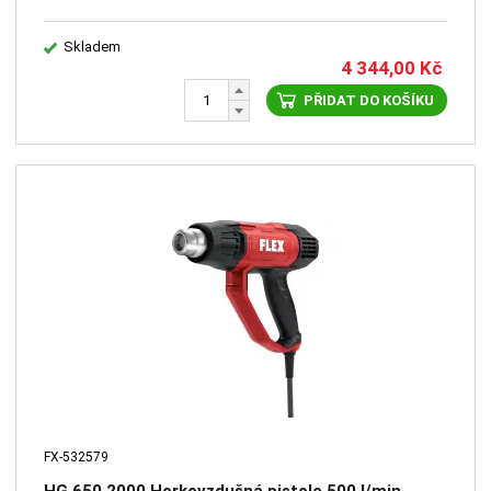
Skladem
4 344,00
Kč
PŘIDAT DO KOŠÍKU
FX-532579