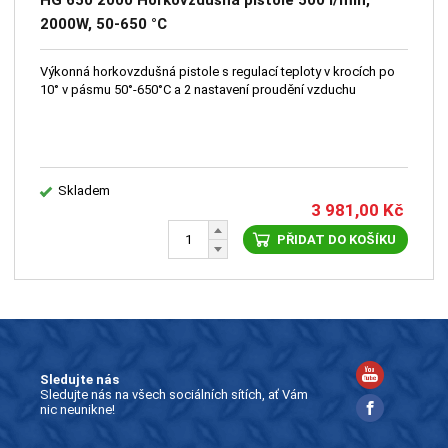
HG 650 2000 Horkovzdušná pistole 500 l/min,
2000W, 50-650 °C
Výkonná horkovzdušná pistole s regulací teploty v krocích po
10° v pásmu 50°-650°C a 2 nastavení proudění vzduchu
Skladem
3 981,00
Kč
PŘIDAT DO KOŠÍKU
Sledujte nás
Sledujte nás na všech sociálních sítích, ať Vám
nic neunikne!