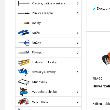
Kladiva, palice a sekery
Dostupno
Pilníky a rašple
Ocílky
Nože
Nůžky
Pily ruční
Lišty do T drážky
Svěráky a svěrky
#BA-361
Stahováky
Univerzál
Vzduchotechnika
Auto - moto
Klíč na trub