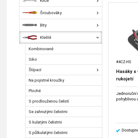
Klíče
Šroubováky
Bity
Kleště
Kombinované
Siko
#4CZ-HS
Štípací
Hasáky s C
rukojetí
Na pojistné kroužky
Ploché
Jednoruční 
pohyblivou u
S prodlouženou čelistí
Se zahnutými čelistmi
S kulatými čelistmi
Dostupno
S půlkulatými čelistmi