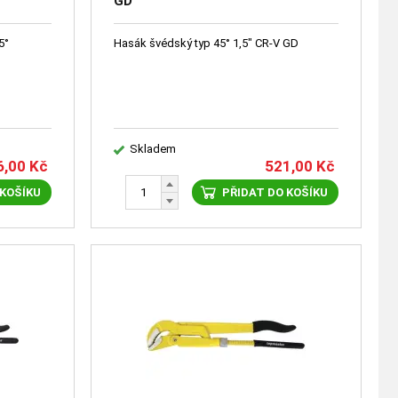
GD
5°
Hasák švédský typ 45° 1,5" CR-V GD
Skladem
6,00
Kč
521,00
Kč
 KOŠÍKU
PŘIDAT DO KOŠÍKU