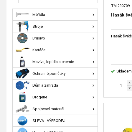
TM-290709
Hasák švé
Měřidla
Stroje
Hasák švéds
Brusivo
Kartáče
Maziva, lepidla a chemie
Skladem
Ochranné pomůcky
Dům a zahrada
Drogerie
Spojovací materiál
SLEVA - VÝPRODEJ