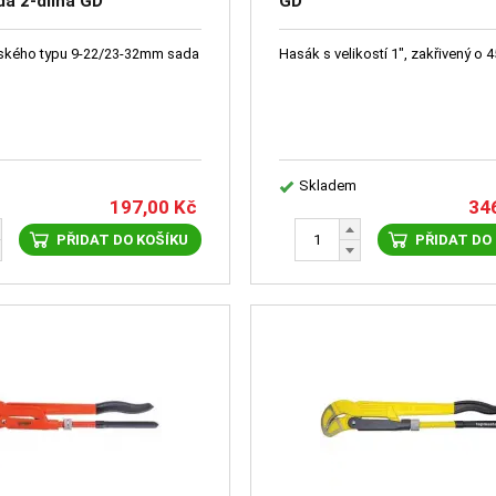
a 2-dílná GD
GD
ského typu 9-22/23-32mm sada
Hasák s velikostí 1", zakřivený o 4
Skladem
197,00
Kč
34
PŘIDAT DO KOŠÍKU
PŘIDAT DO