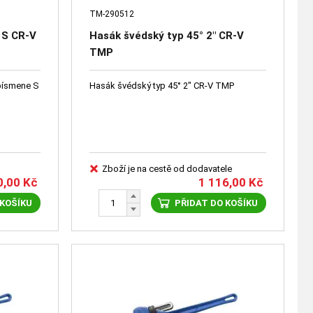
TM-290512
 S CR-V
Hasák švédský typ 45° 2" CR-V
TMP
 písmene S
Hasák švédský typ 45° 2" CR-V TMP
Zboží je na cestě od dodavatele
0,00
Kč
1 116,00
Kč
 KOŠÍKU
PŘIDAT DO KOŠÍKU