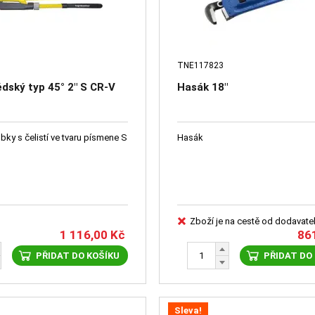
TNE117823
dský typ 45° 2" S CR-V
Hasák 18"
bky s čelistí ve tvaru písmene S
Hasák
Zboží je na cestě od dodavate
1 116,00
Kč
86
PŘIDAT DO KOŠÍKU
PŘIDAT DO
Sleva!