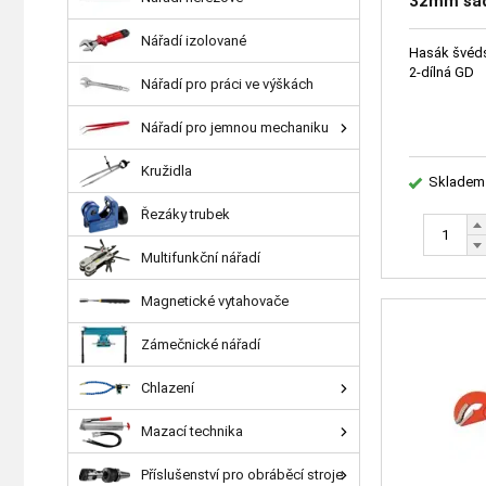
32mm sad
Nářadí izolované
Hasák švéd
2-dílná GD
Nářadí pro práci ve výškách
Nářadí pro jemnou mechaniku
Kružidla
Skladem
Řezáky trubek
Multifunkční nářadí
Magnetické vytahovače
Zámečnické nářadí
Chlazení
Mazací technika
Příslušenství pro obráběcí stroje