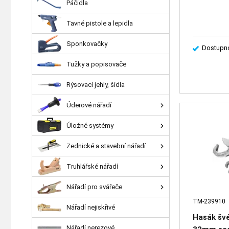
Páčidla
Tavné pistole a lepidla
Sponkovačky
Dostupno
Tužky a popisovače
Rýsovací jehly, šídla
Úderové nářadí
Úložné systémy
Zednické a stavební nářadí
Truhlářské nářadí
Nářadí pro svářeče
TM-239910
Nářadí nejiskřivé
Hasák šv
Nářadí nerezové