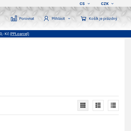
CS
CZK
Porovnat
Košík je prázdný
Přihlásit
0,- Kč
(PPLparcel)