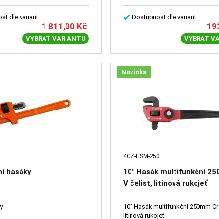
st dle variant
Dostupnost dle variant
1 811,00
Kč
19
VYBRAT VARIANTU
VYBRAT V
Novinka
4CZ-HSM-250
ní hasáky
10" Hasák multifunkční 2
V čelist, litinová rukojeť
ky
10" Hasák multifunkční 250mm Cr-V
litinová rukojeť