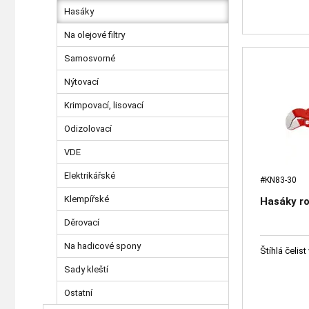
Hasáky
Na olejové filtry
Samosvorné
Nýtovací
Krimpovací, lisovací
Odizolovací
VDE
Elektrikářské
#KN83-30
Klempířské
Hasáky ro
Děrovací
Na hadicové spony
Štíhlá čelist
Sady kleští
Ostatní