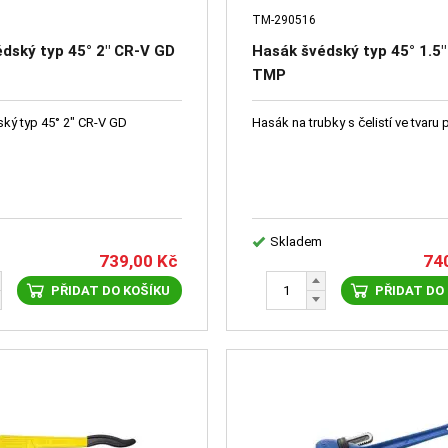
TM-290516
dský typ 45° 2" CR-V GD
Hasák švédský typ 45° 1.5"
TMP
ký typ 45° 2" CR-V GD
Hasák na trubky s čelistí ve tvaru
Skladem
739,00
Kč
74
PŘIDAT DO KOŠÍKU
PŘIDAT DO