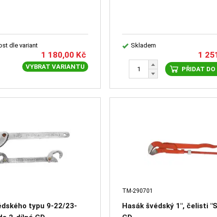
st dle variant
Skladem
1 180,00
Kč
1 25
VYBRAT VARIANTU
PŘIDAT DO
TM-290701
édského typu 9-22/23-
Hasák švédský 1", čelisti "S