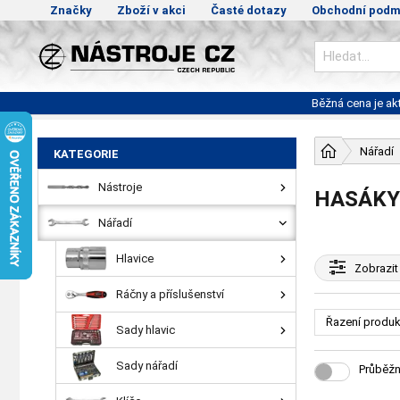
Značky
Zboží v akci
Časté dotazy
Obchodní podm
Běžná cena je a
Nářadí
KATEGORIE
Nástroje
HASÁKY
Nářadí
Hlavice
Zobrazit
Ráčny a příslušenství
Řazení produk
Sady hlavic
Sady nářadí
Průběžn