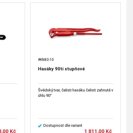
#KN83-10
Hasáky 90ti stupňové
Švédský tvar, čelisti hasáku čelisti zahnuté v
úhlu 90°
Dostupnost dle variant
3,00
Kč
1 811,00
Kč