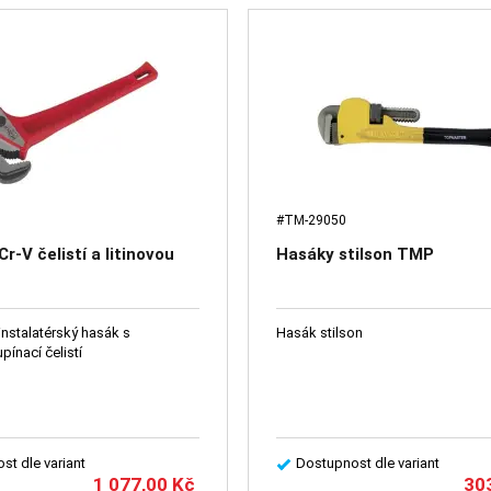
#TM-29050
r-V čelistí a litinovou
Hasáky stilson TMP
instalatérský hasák s
Hasák stilson
pínací čelistí
st dle variant
Dostupnost dle variant
1 077,00
Kč
30