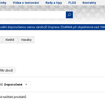
ínky
Videa z testování
Rady a tipy
FLEX
Kontakty
ktuální doporučenou cenou výrobců! Doprava ZDARMA při objednávce nad 100
Kleště
Hasáky
filtr zboží
tů:
Doporučené
é načítání produktů