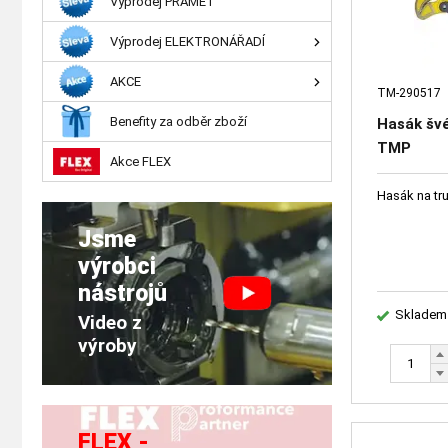
Výprodej PRAMET
Výprodej ELEKTRONÁŘADÍ
AKCE
TM-290517
Benefity za odběr zboží
Hasák švé
TMP
Akce FLEX
Hasák na tru
Jsme
výrobci
nástrojů
Skladem
Video z
výroby
FLEX -