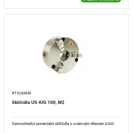
#TS243845
Sklíčidla US-IUG 100, M2
Samostředící univerzální sklíčidla s ocelovým tělesem IUGO