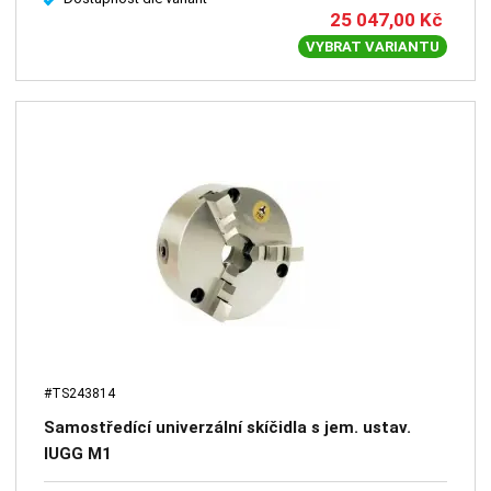
25 047,00
Kč
VYBRAT VARIANTU
#TS243814
Samostředící univerzální skíčidla s jem. ustav.
IUGG M1