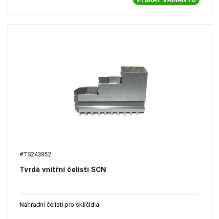
#TS243852
Tvrdé vnitřní čelisti SCN
Náhradní čelisti pro sklíčidla