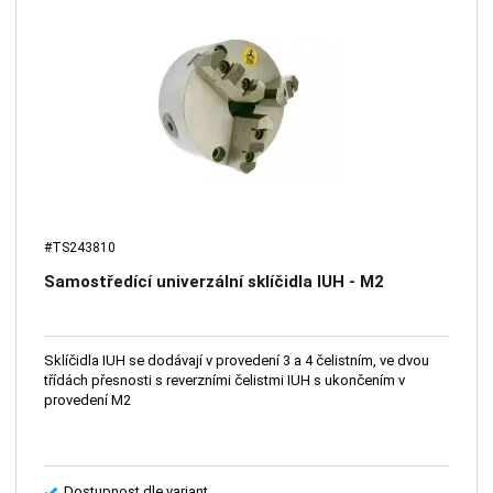
#TS243810
Samostředící univerzální sklíčidla IUH - M2
Sklíčidla IUH se dodávají v provedení 3 a 4 čelistním, ve dvou
třídách přesnosti s reverzními čelistmi IUH s ukončením v
provedení M2
Dostupnost dle variant