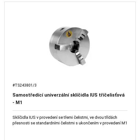
#TS243801/3
Samostředící univerzální sklíčidla IUS tříčelisťová
- M1
Sklíčidla IUS v provedení se třemi čelistmi, ve dvou třídách
přesnosti se standardními čelistmi s ukončením v provedení M1