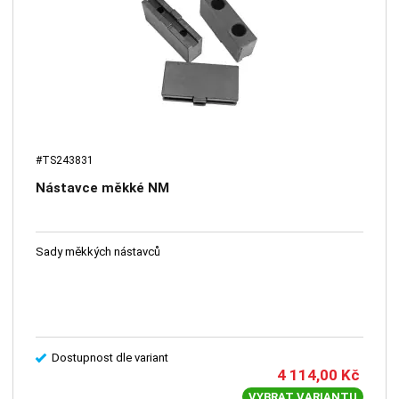
#TS243831
Nástavce měkké NM
Sady měkkých nástavců
Dostupnost dle variant
4 114,00
Kč
VYBRAT VARIANTU