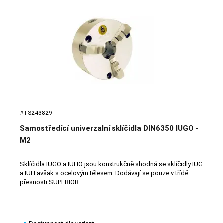
#TS243829
Samostředící univerzalní sklíčidla DIN6350 IUGO -
M2
Sklíčidla IUGO a IUHO jsou konstrukčně shodná se sklíčidly IUG
a IUH avšak s ocelovým tělesem. Dodávají se pouze v třídě
přesnosti SUPERIOR.