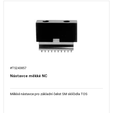
#TS243857
Nástavce měkké NC
Měkké nástavce pro základní čelist SM sklíčidla TOS