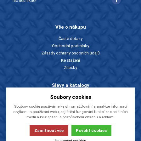
nic neunikne!
Vše o nákupu
Časté dotazy
Obchodní podmínky
Zásady ochrany osobních údajů
Ke stažení
Značky
Slevy a katalogy
Soubory cookies
Zboží v akci
Ceníky a katalogy
Soubory cookie používáme ke shromažďování a analýze informací
Rady a tipy
o výkonu a používání webu, zajištění fungování funkcí ze sociálních
médií a ke zlepšení a přizpůsobení obsahu a reklam.
O firmě
Zamítnout vše
Povolit cookies
O nás
Nastavení cookies