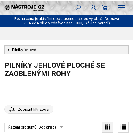
Běžná cena je aktuální doporučenou cenou výrobců! Doprava
ZDARMA při objednávce nad 1000,- Kč
(PPLparcel)
Pilníky jehlové
PILNÍKY JEHLOVÉ PLOCHÉ SE
ZAOBLENÝMI ROHY
Zobrazit
filtr zboží
Řazení produktů:
Doporučené