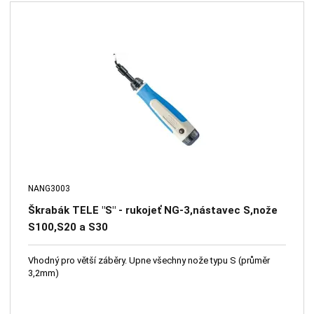
NANG3003
Škrabák TELE "S" - rukojeť NG-3,nástavec S,nože
S100,S20 a S30
Vhodný pro větší záběry. Upne všechny nože typu S (průměr
3,2mm)