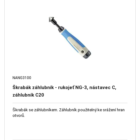
NANG3100
Škrabák záhlubník - rukojeť NG-3, nástavec C,
záhlubník C20
Škrabák se záhlubníkem. Záhlubník použitelný ke srážení hran
otvorů.