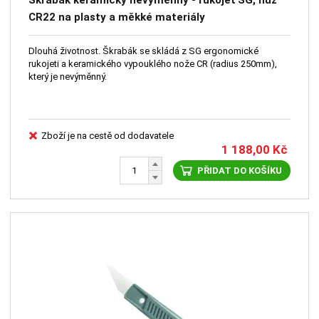
Škrabák keramický nevýměnný - rukojeť SG, nůž
CR22 na plasty a měkké materiály
Dlouhá životnost. Škrabák se skládá z SG ergonomické
rukojeti a keramického vypouklého nože CR (radius 250mm),
který je nevýměnný.
Zboží je na cestě od dodavatele
1 188,00
Kč
PŘIDAT DO KOŠÍKU