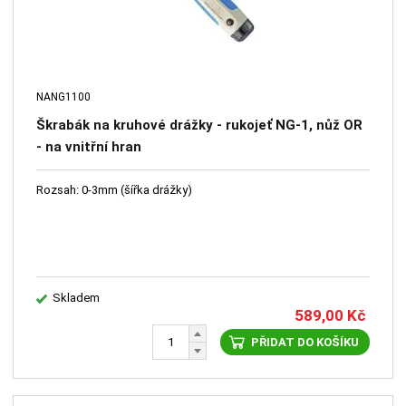
NANG1100
Škrabák na kruhové drážky - rukojeť NG-1, nůž OR
- na vnitřní hran
Rozsah: 0-3mm (šířka drážky)
Skladem
589,00
Kč
PŘIDAT DO KOŠÍKU