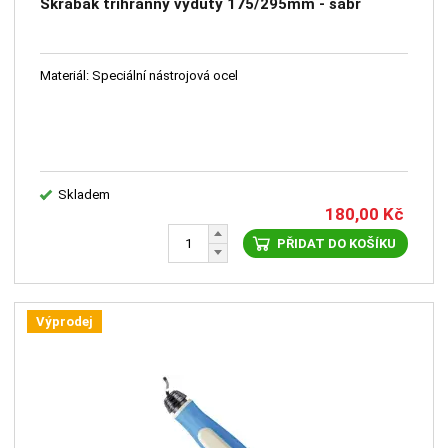
Škrabák tříhranný vydutý 175/295mm - šábr
Materiál: Speciální nástrojová ocel
Skladem
180,00
Kč
PŘIDAT DO KOŠÍKU
Výprodej