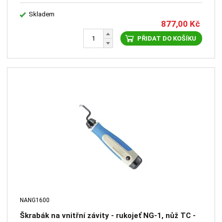
Skladem
877,00
Kč
PŘIDAT DO KOŠÍKU
NANG1600
Škrabák na vnitřní závity - rukojeť NG-1, nůž TC -