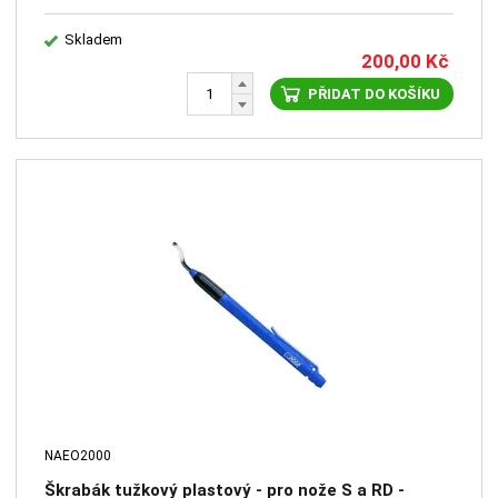
Skladem
200,00
Kč
PŘIDAT DO KOŠÍKU
NAEO2000
Škrabák tužkový plastový - pro nože S a RD -