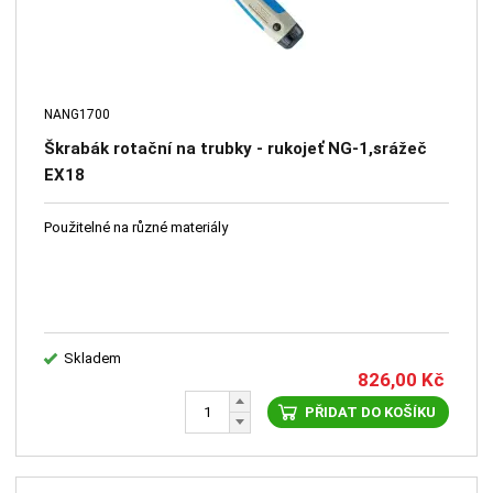
NANG1700
Škrabák rotační na trubky - rukojeť NG-1,srážeč
EX18
Použitelné na různé materiály
Skladem
826,00
Kč
PŘIDAT DO KOŠÍKU