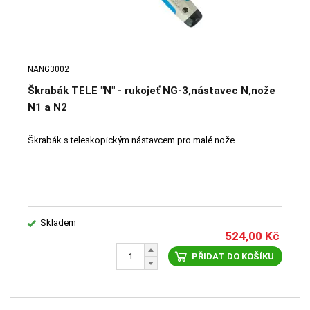
NANG3002
Škrabák TELE "N" - rukojeť NG-3,nástavec N,nože
N1 a N2
Škrabák s teleskopickým nástavcem pro malé nože.
Skladem
524,00
Kč
PŘIDAT DO KOŠÍKU