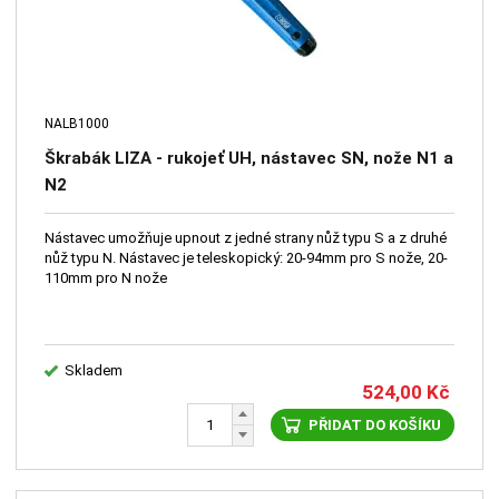
NALB1000
Škrabák LIZA - rukojeť UH, nástavec SN, nože N1 a
N2
Nástavec umožňuje upnout z jedné strany nůž typu S a z druhé
nůž typu N. Nástavec je teleskopický: 20-94mm pro S nože, 20-
110mm pro N nože
Skladem
524,00
Kč
PŘIDAT DO KOŠÍKU