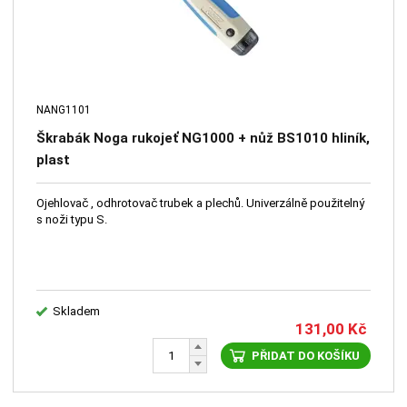
NANG1101
Škrabák Noga rukojeť NG1000 + nůž BS1010 hliník,
plast
Ojehlovač , odhrotovač trubek a plechů. Univerzálně použitelný
s noži typu S.
Skladem
131,00
Kč
PŘIDAT DO KOŠÍKU