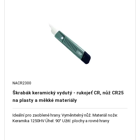
NACR2300
Škrabák keramický vydutý - rukojeť CR, nůž CR25
na plasty a měkké materiály
Ideální pro zaoblené hrany. Vyměnitelný nůž. Materiál nože:
Keramika 1250HV Úhel: 90° Užití: plochy a rovné hrany