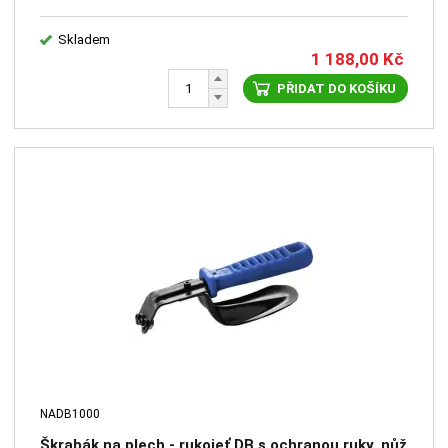
Skladem
1 188,00
Kč
PŘIDAT DO KOŠÍKU
NADB1000
Škrabák na plech - rukojeť DB s ochranou ruky, nůž