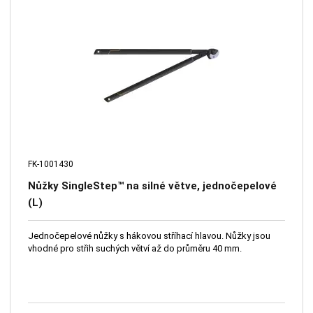
FK-1001430
Nůžky SingleStep™ na silné větve, jednočepelové
(L)
Jednočepelové nůžky s hákovou stříhací hlavou. Nůžky jsou
vhodné pro střih suchých větví až do průměru 40 mm.