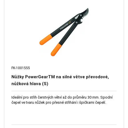
FK-1001555
Nůžky PowerGearTM na silné větve převodové,
nůžková hlava (S)
Ideální pro střih čerstvých větví až do průměru 30 mm. Spodní
čepel ve tvaru nůžek pro přesné střihání i špičkami čepelí.