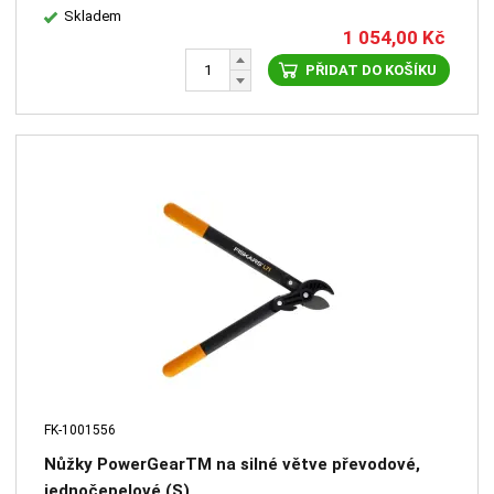
Skladem
1 054,00
Kč
PŘIDAT DO KOŠÍKU
FK-1001556
Nůžky PowerGearTM na silné větve převodové,
jednočepelové (S)