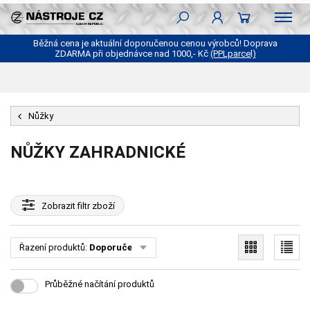
Běžná cena je aktuální doporučenou cenou výrobců! Doprava
ZDARMA při objednávce nad 1000,- Kč
(PPLparcel)
Nůžky
NŮŽKY ZAHRADNICKÉ
Zobrazit
filtr zboží
Řazení produktů:
Doporučené
Průběžné načítání produktů