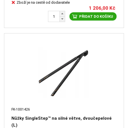
Zboží je na cestě od dodavatele
1 206,00
Kč
PŘIDAT DO KOŠÍKU
FK-1001426
Nůžky SingleStep™ na silné větve, dvoučepelové
(L)