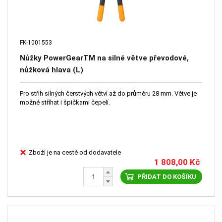
FK-1001553
Nůžky PowerGearTM na silné větve převodové,
nůžková hlava (L)
Pro střih silných čerstvých větví až do průměru 28 mm. Větve je
možné stříhat i špičkami čepelí.
Zboží je na cestě od dodavatele
1 808,00
Kč
PŘIDAT DO KOŠÍKU