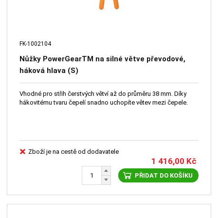
FK-1002104
Nůžky PowerGearTM na silné větve převodové,
háková hlava (S)
Vhodné pro střih čerstvých větví až do průměru 38 mm. Díky
hákovitému tvaru čepelí snadno uchopíte větev mezi čepele.
Zboží je na cestě od dodavatele
1 416,00
Kč
PŘIDAT DO KOŠÍKU