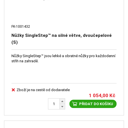
FK-1001432
Nůžky SingleStep™ na silné větve, dvoučepelové
(S)
Nůžky SingleStep™ jsou lehké a obratné nůžky pro každodenní
střih na zahradě.
Zboží je na cestě od dodavatele
1 054,00
Kč
PŘIDAT DO KOŠÍKU