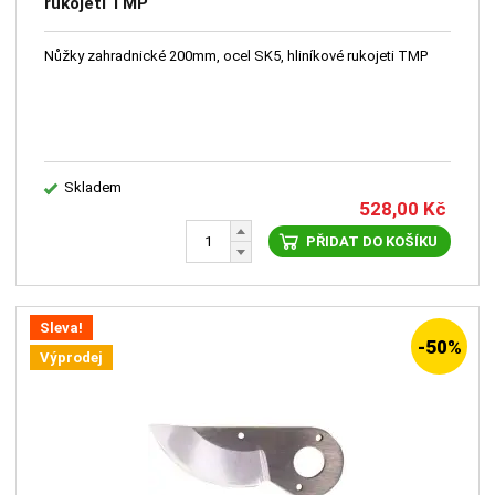
rukojeti TMP
Nůžky zahradnické 200mm, ocel SK5, hliníkové rukojeti TMP
Skladem
528,00
Kč
PŘIDAT DO KOŠÍKU
Sleva!
-50%
Výprodej