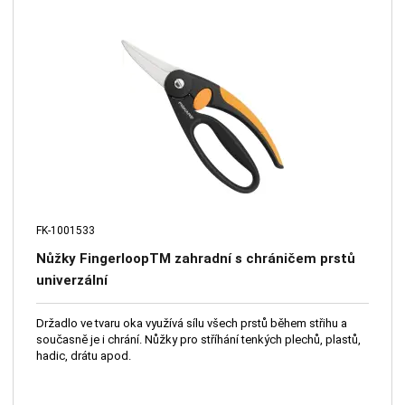
FK-1001533
Nůžky FingerloopTM zahradní s chráničem prstů
univerzální
Držadlo ve tvaru oka využívá sílu všech prstů během střihu a
současně je i chrání. Nůžky pro stříhání tenkých plechů, plastů,
hadic, drátu apod.