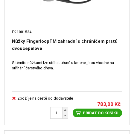
FK-1001534
Nůžky FingerloopTM zahradní s chráničem prstů
dvoučepelové
S těmito nůžkami lze stříhat těsně u kmene, jsou vhodné na
střihání čerstvého dřeva.
Zboží je na cestě od dodavatele
783,00
Kč
PŘIDAT DO KOŠÍKU