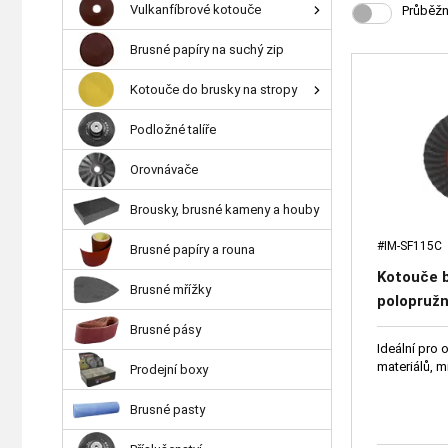
Vulkanfíbrové kotouče
Průběžn
Brusné papíry na suchý zip
Kotouče do brusky na stropy
Podložné talíře
Orovnávače
Brousky, brusné kameny a houby
#IM-SF115C
Brusné papíry a rouna
Kotouče 
Brusné mřížky
polopružn
ideální p
Brusné pásy
materiál
Ideální pro 
materiálů, 
Prodejní boxy
Brusné pasty