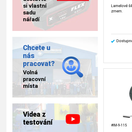
si vlastní
Lamelové š
zrnem.
sadu
nářadí
Dostupno
Chcete u
nás
pracovat?
Volná
pracovní
místa
Videa z
testování
#IM-9-115