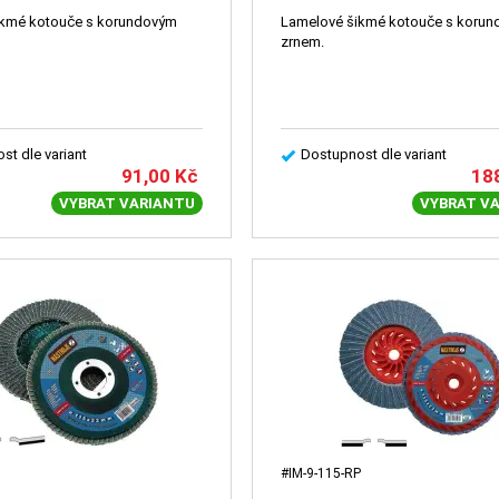
ikmé kotouče s korundovým
Lamelové šikmé kotouče s koru
zrnem.
st dle variant
Dostupnost dle variant
91,00
Kč
18
VYBRAT VARIANTU
VYBRAT V
#IM-9-115-RP