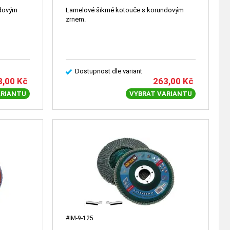
ndovým
Lamelové šikmé kotouče s korundovým
zrnem.
Dostupnost dle variant
8,00
Kč
263,00
Kč
ARIANTU
VYBRAT VARIANTU
#IM-9-125