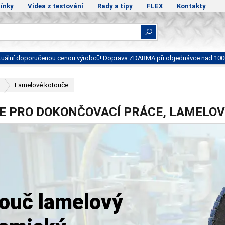
ínky
Videa z testování
Rady a tipy
FLEX
Kontakty
ktuální doporučenou cenou výrobců! Doprava ZDARMA při objednávce nad 100
Lamelové kotouče
E PRO DOKONČOVACÍ PRÁCE, LAMELOV
ouč lamelový