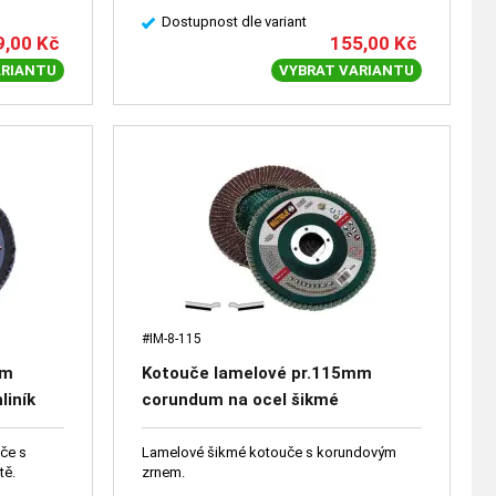
Dostupnost dle variant
9,00
Kč
155,00
Kč
ARIANTU
VYBRAT VARIANTU
#IM-8-115
mm
Kotouče lamelové pr.115mm
liník
corundum na ocel šikmé
če s
Lamelové šikmé kotouče s korundovým
tě.
zrnem.