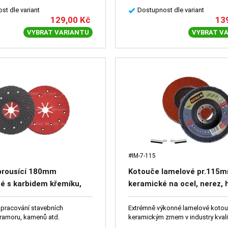
st dle variant
Dostupnost dle variant
129,00
Kč
13
VYBRAT VARIANTU
VYBRAT V
#IM-7-115
brousící 180mm
Kotouče lamelové pr.115
é s karbidem křemíku,
keramické na ocel, nerez, h
ro zpracování stavebních
šikmé
ů, mramoru, kamenů atd.
opracování stavebních
Extrémně výkonné lamelové kotou
mramoru, kamenů atd.
keramickým zrnem v industry kvali