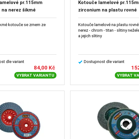
lamelové pr.115mm
Kotouče lamelové pr.115
 na nerez šikmé
zirconium na plastu rovné
kmé kotouče se zrnem ze
Kotouče lamelové na plastu rovné 
nerez - chrom - titan - slitiny neže
a jejich slitiny
st dle variant
Dostupnost dle variant
84,00
Kč
15
VYBRAT VARIANTU
VYBRAT V