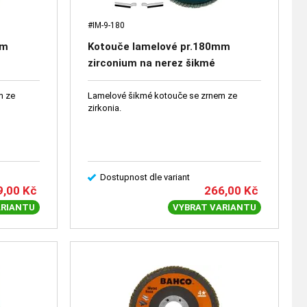
#IM-9-180
mm
Kotouče lamelové pr.180mm
zirconium na nerez šikmé
m ze
Lamelové šikmé kotouče se zrnem ze
zirkonia.
Dostupnost dle variant
9,00
Kč
266,00
Kč
ARIANTU
VYBRAT VARIANTU