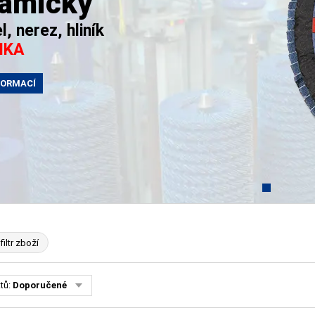
ramický
l, nerez, hliník
NKA
FORMACÍ
filtr zboží
tů:
Doporučené