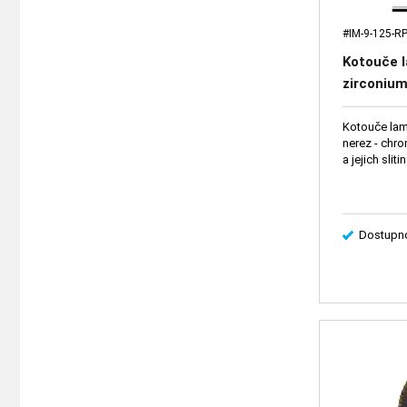
#IM-9-125-R
Kotouče 
zirconium
Kotouče lame
nerez - chrom
a jejich sliti
Dostupno