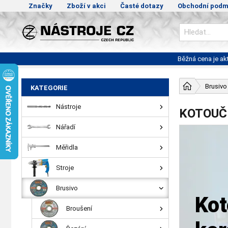
Značky
Zboží v akci
Časté dotazy
Obchodní podm
Běžná cena je a
Brusivo
KATEGORIE
Nástroje
KOTOUČ
Nářadí
Měřidla
Stroje
Brusivo
Kot
Broušení