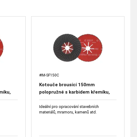
#IM-SF150C
Kotouče brousící 150mm
míku,
polopružné s karbidem křemíku,
vebních
ideální pro zpracování stavebních
nů atd.
materiálů, mramoru, kamenů atd.
Ideální pro opracování stavebních
materiálů, mramoru, kamenů atd.