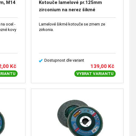
mm, M14
Kotouče lamelové pr.125mm
zirconium na nerez šikmé
na ocel -
Lamelové šikmé kotouče se zrnem ze
lezné kovy
zirkonia.
Dostupnost dle variant
2,00
Kč
139,00
Kč
ARIANTU
VYBRAT VARIANTU