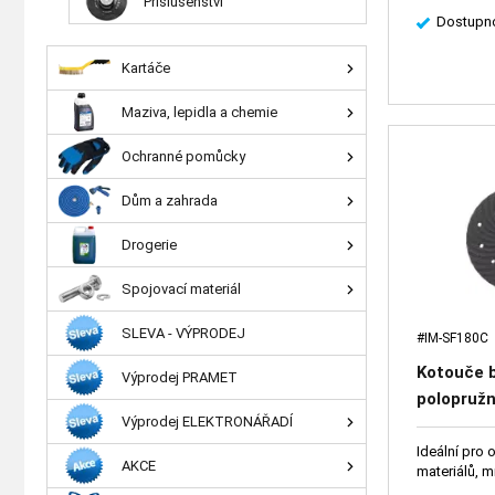
Příslušenství
Dostupno
Kartáče
Maziva, lepidla a chemie
Ochranné pomůcky
Dům a zahrada
Drogerie
Spojovací materiál
SLEVA - VÝPRODEJ
#IM-SF180C
Kotouče 
Výprodej PRAMET
polopružn
Výprodej ELEKTRONÁŘADÍ
ideální p
materiál
Ideální pro 
AKCE
materiálů, 