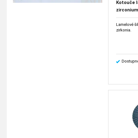
Kotouče 
zirconium
Lamelové ši
zirkonia.
Dostupno