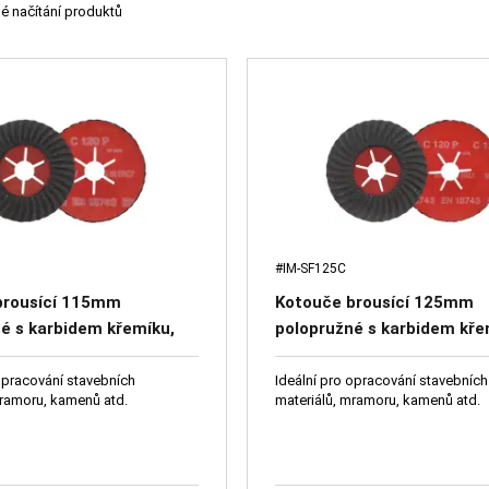
é načítání produktů
#IM-SF125C
brousící 115mm
Kotouče brousící 125mm
é s karbidem křemíku,
polopružné s karbidem kře
ro zpracování stavebních
ideální pro zpracování sta
ů, mramoru, kamenů atd.
materiálů, mramoru, kame
opracování stavebních
Ideální pro opracování stavebních
mramoru, kamenů atd.
materiálů, mramoru, kamenů atd.