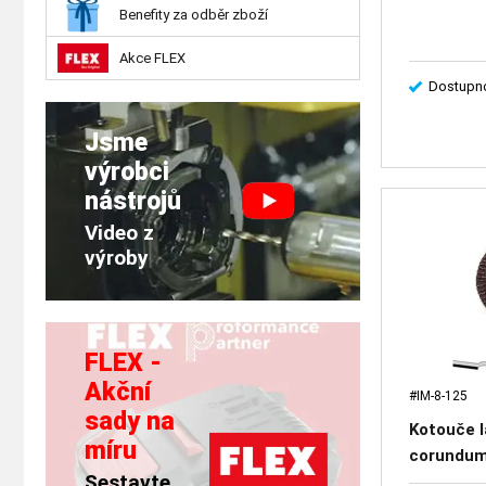
Benefity za odběr zboží
Akce FLEX
Dostupno
Jsme
výrobci
nástrojů
Video z
výroby
FLEX -
Akční
#IM-8-125
sady na
Kotouče 
míru
corundum
Sestavte