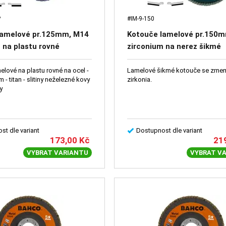
P
#IM-9-150
lamelové pr.125mm, M14
Kotouče lamelové pr.150
 na plastu rovné
zirconium na nerez šikmé
lové na plastu rovné na ocel -
Lamelové šikmé kotouče se zrne
 - titan - slitiny neželezné kovy
zirkonia.
ny
st dle variant
Dostupnost dle variant
173,00
Kč
21
VYBRAT VARIANTU
VYBRAT V