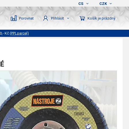
CS
CZK
Porovnat
Košík je prázdný
Přihlásit
0,- Kč
(PPLparcel)
É