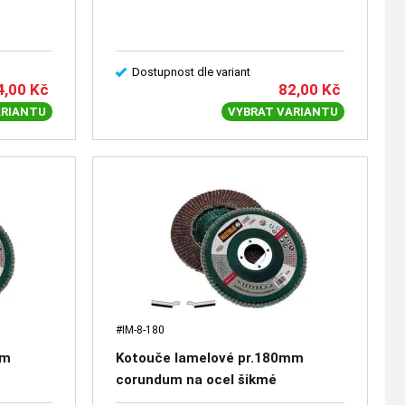
Dostupnost dle variant
4,00
Kč
82,00
Kč
ARIANTU
VYBRAT VARIANTU
#IM-8-180
mm
Kotouče lamelové pr.180mm
corundum na ocel šikmé