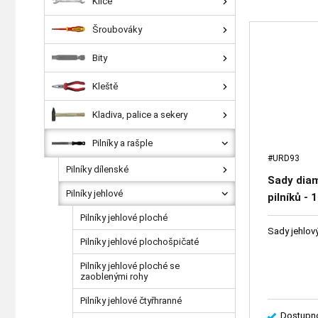
Klíče
Šroubováky
Bity
Kleště
Kladiva, palice a sekery
Pilníky a rašple
#URD93
Pilníky dílenské
Sady dia
Pilníky jehlové
pilníků - 
Pilníky jehlové ploché
Sady jehlov
Pilníky jehlové plochošpičaté
Pilníky jehlové ploché se
zaoblenými rohy
Pilníky jehlové čtyřhranné
Dostupno