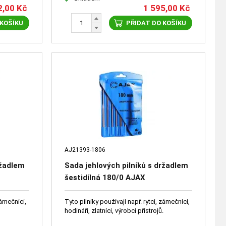
2,00
Kč
1 595,00
Kč
 KOŠÍKU
PŘIDAT DO KOŠÍKU
AJ21393-1806
ržadlem
Sada jehlových pilníků s držadlem
šestidílná 180/0 AJAX
zámečníci,
Tyto pilníky používají např. rytci, zámečníci,
.
hodináři, zlatníci, výrobci přístrojů.