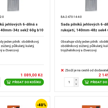
2-0
BA-2-470-14-4-0
ků jehlových 6-dílná s
Sada pilníků jehlových 6-dí
 140mm-34z sek2 60g b10
rukojetí, 140mm-48z sek4
y jeden pilník: obdélníkový,
Obsahuje vždy jeden pilník: obdél
zúžený, půlkulatý, kulatý,
obdélníkový zúžený, půlkulatý, kul
vý a čtvercový.
trojúhelníkový a čtvercový.
Zboží je na cestě od dodavate
1 089,00
Kč
2 14
PŘIDAT DO KOŠÍKU
PŘIDAT DO
-40%