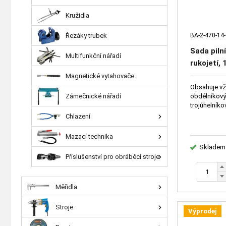
Kružidla
BA-2-470-14-
Řezáky trubek
Sada pilní
Multifunkční nářadí
rukojetí,
Magnetické vytahovače
Obsahuje vžd
obdélníkový 
Zámečnické nářadí
trojúhelníko
Chlazení
Mazací technika
Skladem
Příslušenství pro obráběcí stroje
Měřidla
Stroje
Výprodej