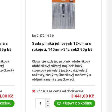
BA-2-472-14-2-0
lná s
Sada pilníků jehlových 12-dílná s
95g b5
rukojetí, 140mm-34z sek2 90g b5
níkový,
Obsahuje vždy jeden pilník: obdélníkový,
atý,
obdélníkový zúžený, trojúhelníkový,
jazýčkovitý
čtvercový, půlkulatý, jazýčkovitý, kulatý,
nožovitý, nízký trojúhelníkový, mečovitý, s
oblými hranami a značkovací.
le
Zboží je na cestě od dodavatele
4,00
Kč
3 441,00
Kč
 KOŠÍKU
PŘIDAT DO KOŠÍKU