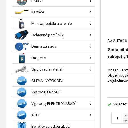
Brusivo
Kartáče
Maziva, lepidla a chemie
Ochranné pomůcky
BA-2-470-16-
Dům a zahrada
Sada pilní
rukojetí,
Drogerie
Spojovací materiál
Obsahuje vžd
obdélníkový 
trojúhelníko
SLEVA - VÝPRODEJ
Výprodej PRAMET
Výprodej ELEKTRONÁŘADÍ
Skladem
AKCE
Benefity za odběr zboží