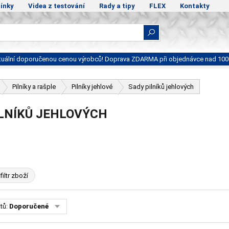
ínky
Videa z testování
Rady a tipy
FLEX
Kontakty
ktuální doporučenou cenou výrobců! Doprava ZDARMA při objednávce nad 100
Pilníky a rašple
Pilníky jehlové
Sady pilníků jehlových
ILNÍKŮ JEHLOVÝCH
filtr zboží
tů:
Doporučené