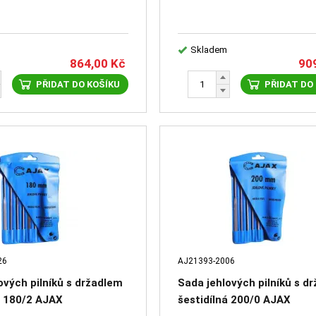
Skladem
864,00
Kč
90
PŘIDAT DO KOŠÍKU
PŘIDAT DO
26
AJ21393-2006
ových pilníků s držadlem
Sada jehlových pilníků s d
á 180/2 AJAX
šestidílná 200/0 AJAX