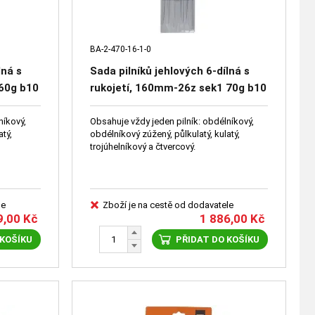
BA-2-470-16-1-0
lná s
Sada pilníků jehlových 6-dílná s
 60g b10
rukojetí, 160mm-26z sek1 70g b10
níkový,
Obsahuje vždy jeden pilník: obdélníkový,
atý,
obdélníkový zúžený, půlkulatý, kulatý,
trojúhelníkový a čtvercový.
le
Zboží je na cestě od dodavatele
9,00
Kč
1 886,00
Kč
 KOŠÍKU
PŘIDAT DO KOŠÍKU