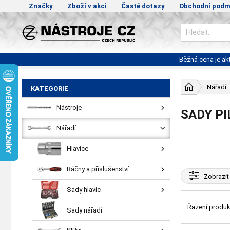
Značky
Zboží v akci
Časté dotazy
Obchodní podm
Běžná cena je a
Nářadí
KATEGORIE
Nástroje
SADY P
Nářadí
Hlavice
Ráčny a příslušenství
Zobrazit
Sady hlavic
Řazení produk
Sady nářadí