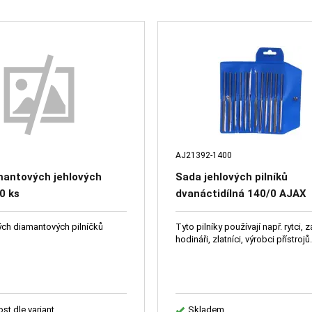
AJ21392-1400
mantových jehlových
Sada jehlových pilníků
10 ks
dvanáctidílná 140/0 AJAX
ých diamantových pilníčků
Tyto pilníky používají např. rytci, 
hodináři, zlatníci, výrobci přístrojů
st dle variant
Skladem