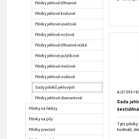
Pilníky jehlové tříhranné
Pilníky jehlové kruhové
Pilníky jehlové úsečové
Pilníky jehlové nožové
Pilníky jehlové tříhranné nízké
Pilníky jehlové jazýčkové
Pilníky jehlové mečové
Pilníky jehlové oválové
Sady pilníků jehlových
AJ21393-16
Pilníky jehlové diamantové
Sada jehl
Pilníky na řetězy
šestidíln
Pilníky na pily
Tyto pilníky 
hodináři, zla
Pilníky precizní