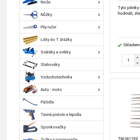
Nože
Tyto pilníky 
hodináři, zla
Nůžky
Pily ruční
Lišty do T drážky
Skladem
Svěráky a svěrky
Stahováky
Vzduchotechnika
Auto - moto
Páčidla
Tavné pistole a lepidla
Sponkovačky
TM-361703
Tužky a popisovače