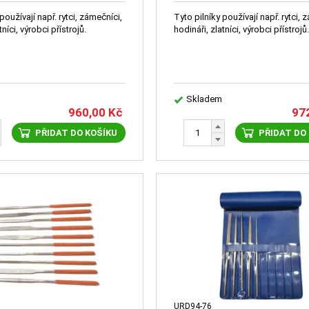
používají např. rytci, zámečníci,
Tyto pilníky používají např. rytci, 
tníci, výrobci přístrojů.
hodináři, zlatníci, výrobci přístrojů
Skladem
960,00
Kč
97
PŘIDAT DO KOŠÍKU
PŘIDAT DO
URD94-76