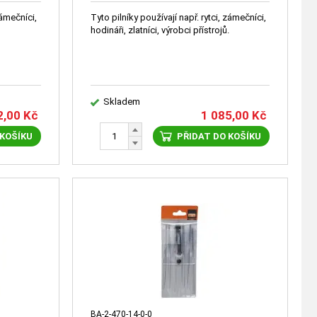
zámečníci,
Tyto pilníky používají např. rytci, zámečníci,
.
hodináři, zlatníci, výrobci přístrojů.
Skladem
2,00
Kč
1 085,00
Kč
 KOŠÍKU
PŘIDAT DO KOŠÍKU
BA-2-470-14-0-0