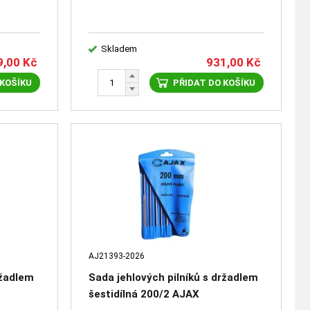
Skladem
9,00
Kč
931,00
Kč
 KOŠÍKU
PŘIDAT DO KOŠÍKU
AJ21393-2026
ržadlem
Sada jehlových pilníků s držadlem
šestidílná 200/2 AJAX