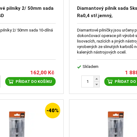
vé pilníky 2/ 50mm sada
Diamantový pilník sada 5k
GD
Ra0,4 stř.jemný,
obdél,kruh,čtverc,úseč,tro
pilníky 2/ 50mm sada 10-dílná
Diamantové pilníčky jsou určeny p
dokončovací operace při výrobě s
lisovacích, razících a jiných nástro
vyrobených ze slinutých karbidů 
kalených nástrojových ocelí.
Skladem
162,00
Kč
1 88
PŘIDAT DO KOŠÍKU
PŘIDAT DO
-40%