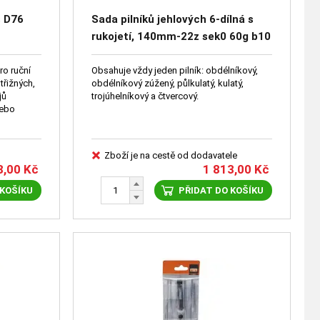
s D76
Sada pilníků jehlových 6-dílná s
rukojetí, 140mm-22z sek0 60g b10
júh.vys.
ro ruční
Obsahuje vždy jeden pilník: obdélníkový,
třižných,
obdélníkový zúžený, půlkulatý, kulatý,
jů
trojúhelníkový a čtvercový.
nebo
Zboží je na cestě od dodavatele
8,00
Kč
1 813,00
Kč
 KOŠÍKU
PŘIDAT DO KOŠÍKU