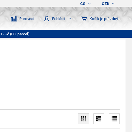
CS
CZK
Porovnat
Košík je prázdný
Přihlásit
0,- Kč
(PPLparcel)