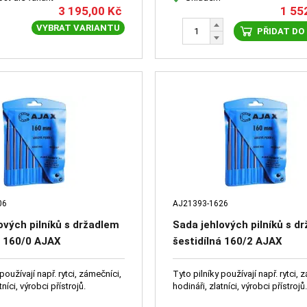
3 195,00
Kč
1 55
VYBRAT VARIANTU
PŘIDAT DO
06
AJ21393-1626
ových pilníků s držadlem
Sada jehlových pilníků s d
á 160/0 AJAX
šestidílná 160/2 AJAX
používají např. rytci, zámečníci,
Tyto pilníky používají např. rytci, 
tníci, výrobci přístrojů.
hodináři, zlatníci, výrobci přístrojů