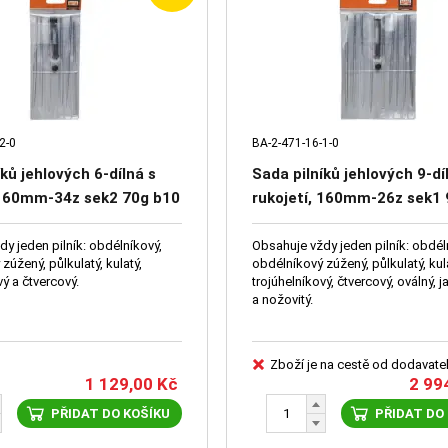
2-0
BA-2-471-16-1-0
ků jehlových 6-dílná s
Sada pilníků jehlových 9-dí
 160mm-34z sek2 70g b10
rukojetí, 160mm-26z sek1 
y jeden pilník: obdélníkový,
Obsahuje vždy jeden pilník: obdél
zúžený, půlkulatý, kulatý,
obdélníkový zúžený, půlkulatý, kul
vý a čtvercový.
trojúhelníkový, čtvercový, oválný, 
a nožovitý.
Zboží je na cestě od dodavate
1 129,00
Kč
2 99
PŘIDAT DO KOŠÍKU
PŘIDAT DO