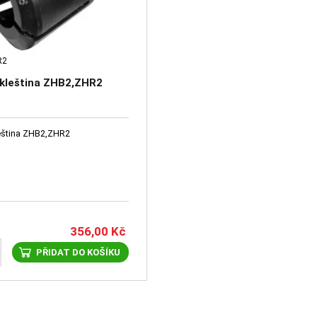
R2
 kleština ZHB2,ZHR2
eština ZHB2,ZHR2
356,00
Kč
PŘIDAT DO KOŠÍKU