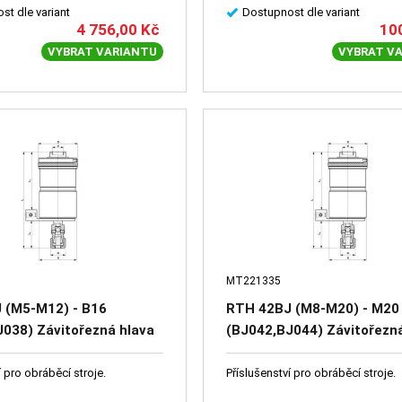
st dle variant
Dostupnost dle variant
4 756,00
Kč
10
VYBRAT VARIANTU
VYBRAT V
MT221335
 (M5-M12) - B16
RTH 42BJ (M8-M20) - M20
038) Závitořezná hlava
(BJ042,BJ044) Závitořezn
í (dodává se bez kleštin)
reverzační (dodává se bez 
í pro obráběcí stroje.
Příslušenství pro obráběcí stroje.