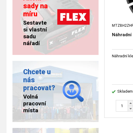
sady na
míru
Sestavte
MTZBH2ZH
si vlastní
Náhradní
sadu
nářadí
Náhradní kl
Chcete u
nás
pracovat?
Skladem
Volná
pracovní
místa