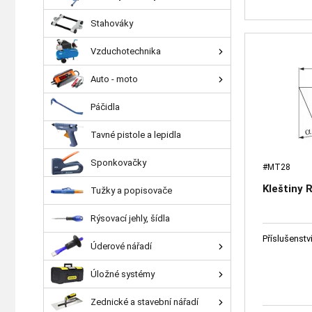
Stahováky
Vzduchotechnika
Auto - moto
Páčidla
Tavné pistole a lepidla
Sponkovačky
#MT28
Kleštiny
Tužky a popisovače
Rýsovací jehly, šídla
Příslušenstv
Úderové nářadí
Úložné systémy
Zednické a stavební nářadí