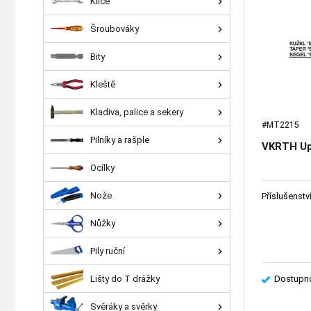
Klíče
Šroubováky
Bity
Kleště
Kladiva, palice a sekery
#MT2215
Pilníky a rašple
VKRTH Up
Ocílky
Nože
Příslušenstv
Nůžky
Pily ruční
Lišty do T drážky
Dostupno
Svěráky a svěrky