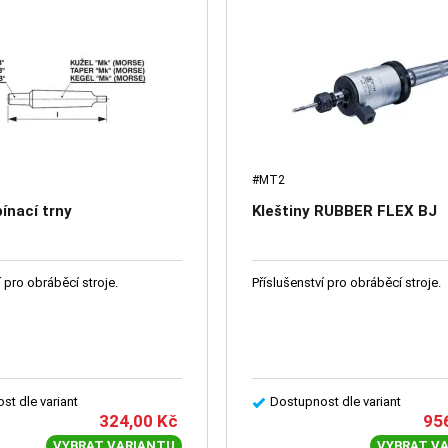
#MT2
ínací trny
Kleštiny RUBBER FLEX BJ
í pro obráběcí stroje.
Příslušenství pro obráběcí stroje.
st dle variant
Dostupnost dle variant
324,00
Kč
95
VYBRAT VARIANTU
VYBRAT V