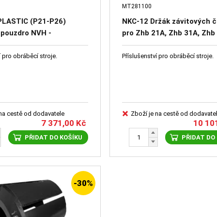
MT281100
 PLASTIC (P21-P26)
NKC-12 Držák závitových če
pouzdro NVH -
pro Zhb 21A, Zhb 31A, Zhb
 příslušenství cena
doplňkové příslušenství
í/na poptávku)
í pro obráběcí stroje.
Příslušenství pro obráběcí stroje.
 na cestě od dodavatele
Zboží je na cestě od dodavate
7 371,00
Kč
10 10
PŘIDAT DO KOŠÍKU
PŘIDAT DO
-30%