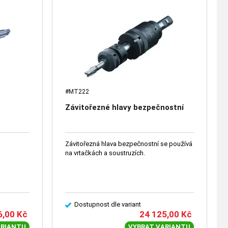
#MT222
Závitořezné hlavy bezpečnostní
Závitořezná hlava bezpečnostní se používá
na vrtačkách a soustruzích.
Dostupnost dle variant
6,00
Kč
24 125,00
Kč
ARIANTU
VYBRAT VARIANTU