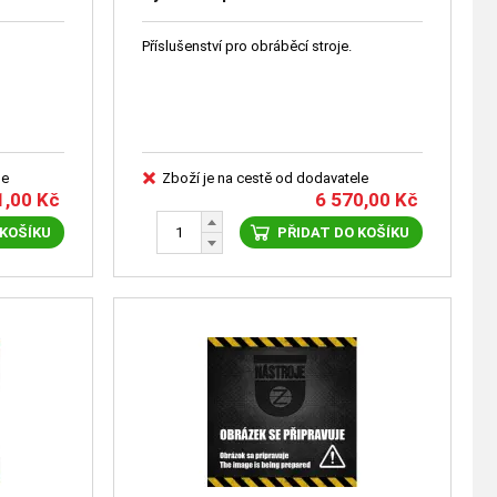
tví
doplňkové příslušenství cena
orientační/na poptávku)
Příslušenství pro obráběcí stroje.
le
Zboží je na cestě od dodavatele
1,00
Kč
6 570,00
Kč
 KOŠÍKU
PŘIDAT DO KOŠÍKU