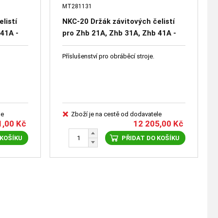
MT281131
listí
NKC-20 Držák závitových čelistí
 41A -
pro Zhb 21A, Zhb 31A, Zhb 41A -
doplňkové příslušenství
Příslušenství pro obráběcí stroje.
le
Zboží je na cestě od dodavatele
1,00
Kč
12 205,00
Kč
 KOŠÍKU
PŘIDAT DO KOŠÍKU