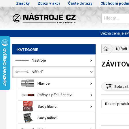
Značky
Zboží v akci
Časté dotazy
Obchodní podm
Běžná cena je a
Nářadí
KATEGORIE
Nástroje
ZÁVITO
Nářadí
Hlavice
Zobrazit
Ráčny a příslušenství
Řazení produk
Sady hlavic
Sady nářadí