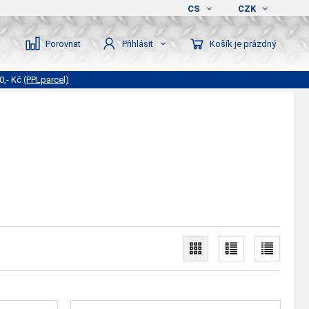
CS
CZK
Porovnat
Košík je prázdný
Přihlásit
0,- Kč
(PPLparcel)