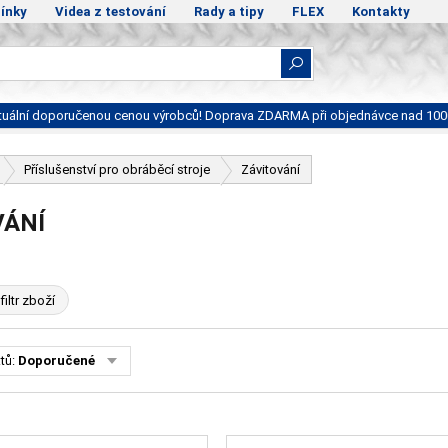
ínky
Videa z testování
Rady a tipy
FLEX
Kontakty
ktuální doporučenou cenou výrobců! Doprava ZDARMA při objednávce nad 100
Příslušenství pro obráběcí stroje
Závitování
VÁNÍ
filtr zboží
tů:
Doporučené