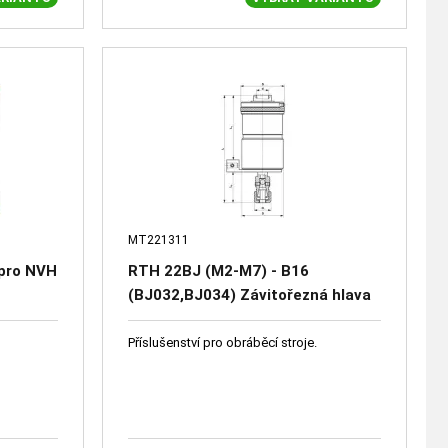
MT221311
 pro NVH
RTH 22BJ (M2-M7) - B16
(BJ032,BJ034) Závitořezná hlava
reverzační (dodává se bez kleštin)
Příslušenství pro obráběcí stroje.