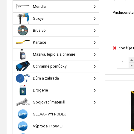
RVK - dop
Měřidla
Příslušenstv
Stroje
Brusivo
Kartáče
Zboží je
Maziva, lepidla a chemie
Ochranné pomůcky
Dům a zahrada
Drogerie
Spojovací materiál
SLEVA - VÝPRODEJ
Výprodej PRAMET