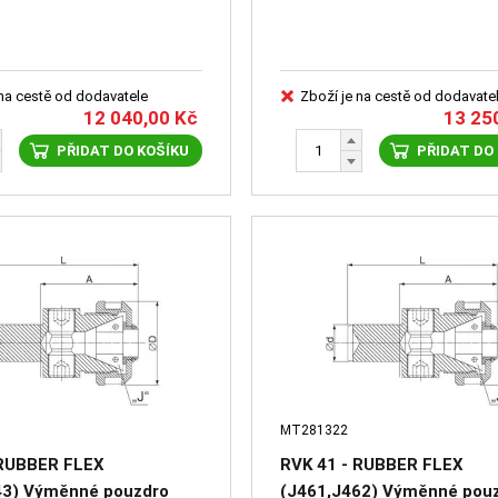
 na cestě od dodavatele
Zboží je na cestě od dodavate
12 040,00
Kč
13 25
PŘIDAT DO KOŠÍKU
PŘIDAT DO
MT281322
 RUBBER FLEX
RVK 41 - RUBBER FLEX
43) Výměnné pouzdro
(J461,J462) Výměnné pou