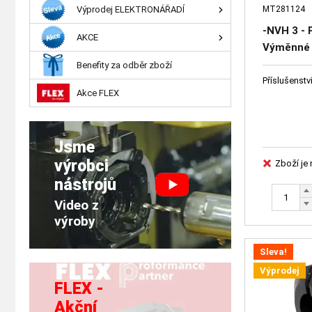
MT281124
Výprodej ELEKTRONÁŘADÍ
-NVH 3 -
AKCE
Výměnné 
doplňkové
Benefity za odběr zboží
orientačn
Příslušenstv
Akce FLEX
Jsme
výrobci
Zboží je
nástrojů
Video z
výroby
Sleva!
Výprodej
FLEX -
Akční