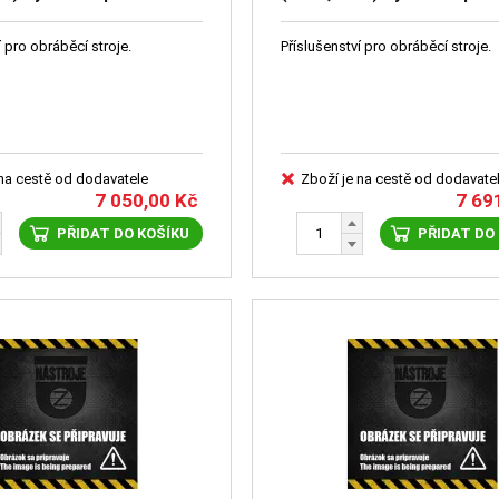
lňkové příslušenství
RVK - doplňkové příslušens
í pro obráběcí stroje.
Příslušenství pro obráběcí stroje.
 na cestě od dodavatele
Zboží je na cestě od dodavate
7 050,00
Kč
7 69
PŘIDAT DO KOŠÍKU
PŘIDAT DO