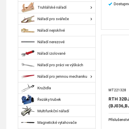
Dostupno
Truhlářské nářadí
Nářadí pro svářeče
Nářadí nejiskřivé
Nářadí nerezové
Nářadí izolované
Nářadí pro práci ve výškách
Nářadí pro jemnou mechaniku
Kružidla
MT221328
RTH 32BJ
Řezáky trubek
(BJ036,BJ
Multifunkční nářadí
reverzačn
Příslušenstv
Magnetické vytahovače