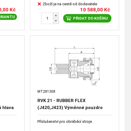
Zboží je na cestě od dodavatele
0,00
Kč
10 588,00
Kč
ARIANTU
PŘIDAT DO KOŠÍKU
MT281308
RVK 21 - RUBBER FLEX
á hlava
(J420,J423) Výměnné pouzdro
kleštin)
RVK - doplňkové příslušenství
Příslušenství pro obráběcí stroje.