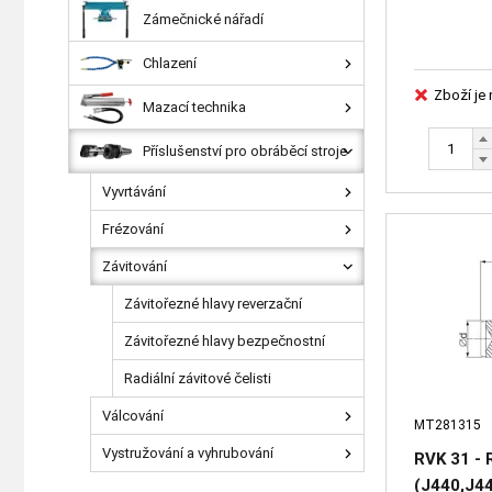
Zámečnické nářadí
Chlazení
Zboží je
Mazací technika
Příslušenství pro obráběcí stroje
Vyvrtávání
Frézování
Závitování
Závitořezné hlavy reverzační
Závitořezné hlavy bezpečnostní
Radiální závitové čelisti
Válcování
MT281315
Vystružování a vyhrubování
RVK 31 -
(J440,J4