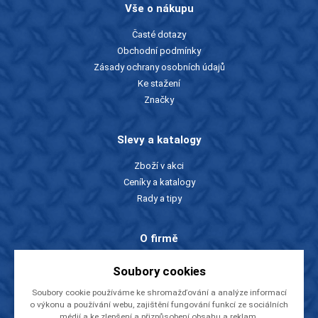
Vše o nákupu
Časté dotazy
Obchodní podmínky
Zásady ochrany osobních údajů
Ke stažení
Značky
Slevy a katalogy
Zboží v akci
Ceníky a katalogy
Rady a tipy
O firmě
O nás
Soubory cookies
Kontakty
Soubory cookie používáme ke shromažďování a analýze informací
Videa
o výkonu a používání webu, zajištění fungování funkcí ze sociálních
EU dotace
médií a ke zlepšení a přizpůsobení obsahu a reklam.