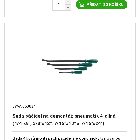
PŘIDAT DO KOŠÍKU
JW-AI050024
Sada páčidel na demontáž pneumatik 4-dílná
(1/4"x8", 3/8"x12", 7/16"x18" a 7/16"x24")
Sada 4 kusů montážních páčidel s ergonomicky tvarovanou