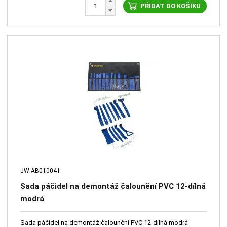
PŘIDAT DO KOŠÍKU
JW-AB010041
Sada páčidel na demontáž čalounění PVC 12-dílná
modrá
Sada páčidel na demontáž čalounění PVC 12-dílná modrá