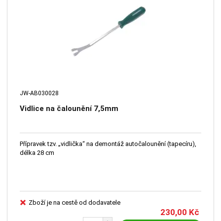
JW-AB030028
Vidlice na čalounění 7,5mm
Přípravek tzv. „vidlička“ na demontáž autočalounění (tapecíru),
délka 28 cm
Zboží je na cestě od dodavatele
230,00
Kč