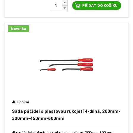
PŘIDAT DO KOŠÍKU
Novinka
4CZ-66-S4
Sada páčidel s plastovou rukojetí 4-dílná, 200mm-
300mm-450mm-600mm
4ks páčidel s plastovou rukojetí na blistru, 200mm, 300mm,