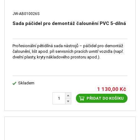
JW-AB010026S
Sada páčidel pro demontáž čalounění PVC 5-dílná
Profesionální pětidílná sada nástrojů – páčidel pro demontáž
čalounění, lišt apod. při servisních pracích uvnitř vozidla (např.
dveřní plasty, kryty nákladového prostoru apod.).
Skladem
1 130,00
Kč
PŘIDAT DO KOŠÍKU