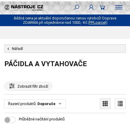
Běžná cena je aktuální doporučenou cenou výrobců! Doprava
ZDARMA při objednávce nad 1000,- Kč
(PPLparcel)
Nářadí
PÁČIDLA A VYTAHOVAČE
Zobrazit
filtr zboží
Řazení produktů:
Doporučené
Průběžné načítání produktů