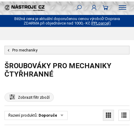
Běžná cena je aktuální doporučenou cenou výrobců! Doprava
ZDARMA při objednávce nad 1000,- Kč
(PPLparcel)
Pro mechaniky
ŠROUBOVÁKY PRO MECHANIKY
ČTYŘHRANNÉ
Zobrazit
filtr zboží
Řazení produktů:
Doporučené