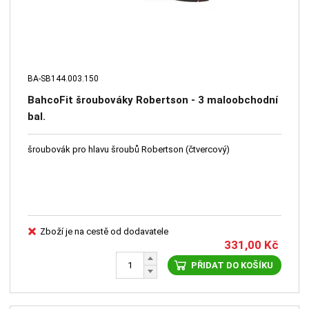
BA-SB144.003.150
BahcoFit šroubováky Robertson - 3 maloobchodní
bal.
šroubovák pro hlavu šroubů Robertson (čtvercový)
Zboží je na cestě od dodavatele
331,00
Kč
PŘIDAT DO KOŠÍKU