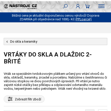
Běžná cena je aktuální doporučenou cenou výrobců! Doprava
ZDARMA při objednávce nad 1000,- Kč
(PPLparcel)
Do skla a keramiky
VRTÁKY DO SKLA A DLAŽDIC 2-
BŘITÉ
Vrták se speciálním tvrdokovovým plátkem určený pro vrtání otvorů do
skla, obkladů, keramiky, zrcadel a porcelánu. Nabízíme s šestihrannou či
válcovou stopkou ve dvou povrchových úpravách. Při vrtání je nutno
zajistit nízké otáčky bez příklepu a odplavování odvrtaného materiálu
vodou, terpentýnem nebo petrolejem. Vrták není vhodný na tvrzené sklo.
Zobrazit
filtr zboží