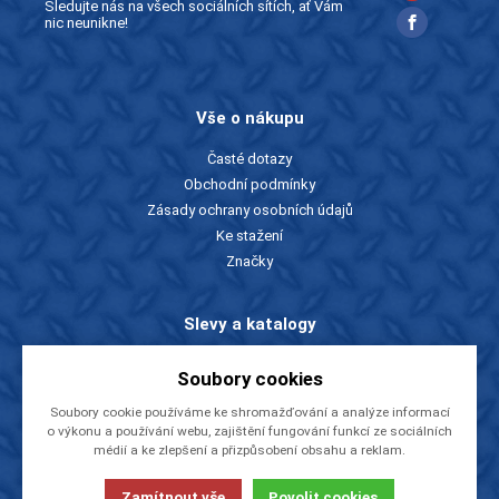
Sledujte nás na všech sociálních sítích, ať Vám
nic neunikne!
Vše o nákupu
Časté dotazy
Obchodní podmínky
Zásady ochrany osobních údajů
Ke stažení
Značky
Slevy a katalogy
Zboží v akci
Soubory cookies
Ceníky a katalogy
Soubory cookie používáme ke shromažďování a analýze informací
Rady a tipy
o výkonu a používání webu, zajištění fungování funkcí ze sociálních
médií a ke zlepšení a přizpůsobení obsahu a reklam.
O firmě
Zamítnout vše
Povolit cookies