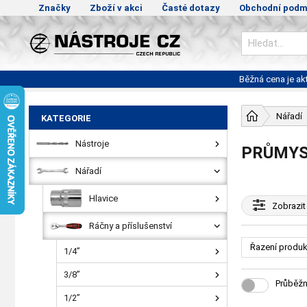
Značky
Zboží v akci
Časté dotazy
Obchodní podm
Běžná cena je a
Nářadí
KATEGORIE
Nástroje
PRŮMYS
Nářadí
Hlavice
Zobrazit
Ráčny a příslušenství
Řazení produk
1/4”
3/8”
Průběžn
1/2”