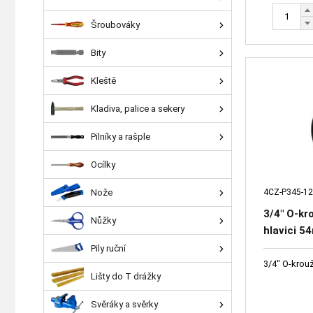
Šroubováky
Bity
Kleště
Kladiva, palice a sekery
Pilníky a rašple
Ocílky
4CZ-P345-12
Nože
3/4" O-kr
Nůžky
hlavici 
Pily ruční
3/4" O-krou
Lišty do T drážky
Svěráky a svěrky