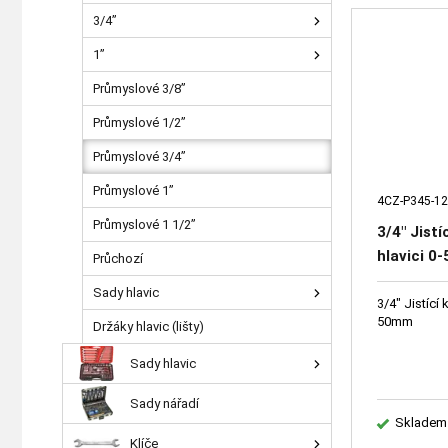
3/4”
1”
Průmyslové 3/8”
Průmyslové 1/2”
Průmyslové 3/4”
Průmyslové 1”
4CZ-P345-12
Průmyslové 1 1/2”
3/4" Jistí
hlavici 
Průchozí
Sady hlavic
3/4" Jistící 
50mm
Držáky hlavic (lišty)
Sady hlavic
Sady nářadí
Skladem
Klíče