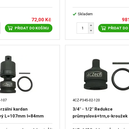
Skladem
72,00
Kč
98
PŘIDAT DO KOŠÍKU
PŘIDAT DO
-107
4CZ-P345-02-120
erzální kardan
3/4" - 1/2" Redukce
ový L=107mm l=84mm
průmyslová+trn,o-kroužek
,o-kroužek