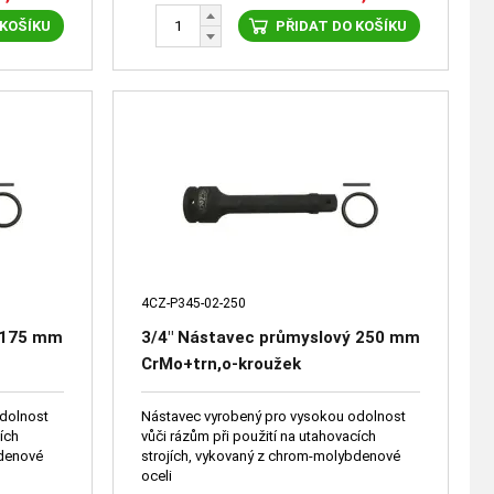
 KOŠÍKU
PŘIDAT DO KOŠÍKU
4CZ-P345-02-250
ý 175 mm
3/4" Nástavec průmyslový 250 mm
CrMo+trn,o-kroužek
odolnost
Nástavec vyrobený pro vysokou odolnost
cích
vůči rázům při použití na utahovacích
bdenové
strojích, vykovaný z chrom-molybdenové
oceli