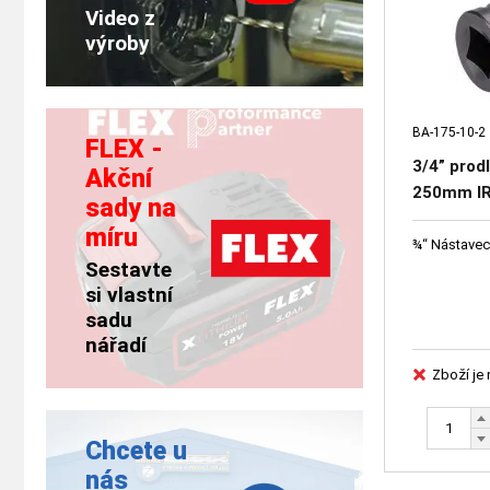
Video z
výroby
BA-175-10-2
FLEX -
3/4” prod
Akční
250mm I
sady na
míru
¾“ Nástavec
Sestavte
si vlastní
sadu
nářadí
Zboží je
Chcete u
nás