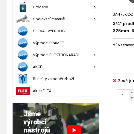
Drogerie
BA-175-02-2
Spojovací materiál
3/4” prod
325mm I
SLEVA - VÝPRODEJ
Výprodej PRAMET
¾“ Nástavec
Výprodej ELEKTRONÁŘADÍ
AKCE
Benefity za odběr zboží
Zboží je
Akce FLEX
Jsme
výrobci
nástrojů