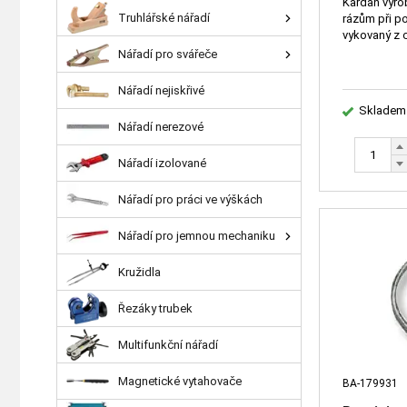
Kardan vyro
Truhlářské nářadí
rázům při po
vykovaný z 
Nářadí pro svářeče
Nářadí nejiskřivé
Skladem
Nářadí nerezové
Nářadí izolované
Nářadí pro práci ve výškách
Nářadí pro jemnou mechaniku
Kružidla
Řezáky trubek
Multifunkční nářadí
Magnetické vytahovače
BA-179931