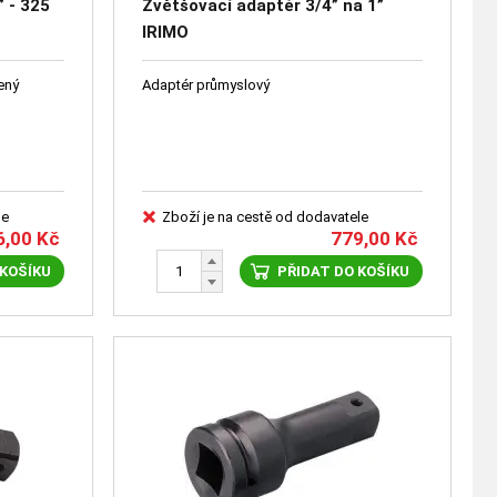
” - 325
Zvětšovací adaptér 3/4” na 1”
IRIMO
ený
Adaptér průmyslový
le
Zboží je na cestě od dodavatele
6,00
Kč
779,00
Kč
 KOŠÍKU
PŘIDAT DO KOŠÍKU