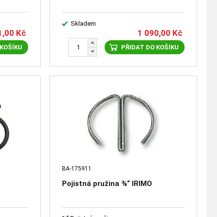
Skladem
1,00
Kč
1 090,00
Kč
 KOŠÍKU
PŘIDAT DO KOŠÍKU
BA-175911
Pojistná pružina ¾“ IRIMO