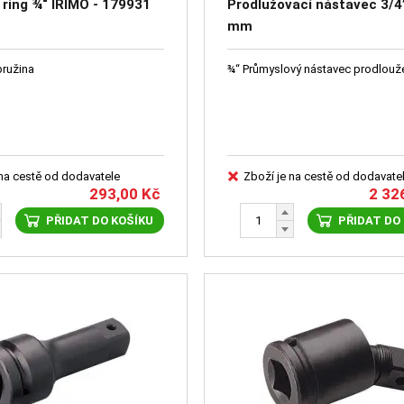
 ring ¾“ IRIMO - 179931
Prodlužovací nástavec 3/4
mm
pružina
¾“ Průmyslový nástavec prodlouž
 na cestě od dodavatele
Zboží je na cestě od dodavate
293,00
Kč
2 32
PŘIDAT DO KOŠÍKU
PŘIDAT DO