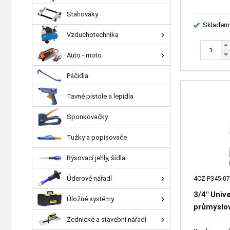
Stahováky
Skladem
Vzduchotechnika
Auto - moto
Páčidla
Tavné pistole a lepidla
Sponkovačky
Tužky a popisovače
Rýsovací jehly, šídla
Úderové nářadí
4CZ-P345-07
3/4" Univ
Úložné systémy
průmysl
CrMo+trn
Zednické a stavební nářadí