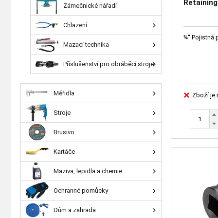
Retaining
Zámečnické nářadí
Chlazení
¾“ Pojistná 
Mazací technika
Příslušenství pro obráběcí stroje
Měřidla
Zboží je
Stroje
Brusivo
Kartáče
Maziva, lepidla a chemie
Ochranné pomůcky
Dům a zahrada