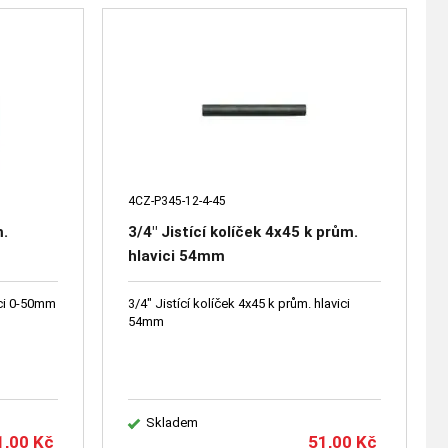
4CZ-P345-12-4-45
m.
3/4" Jistící kolíček 4x45 k prům.
hlavici 54mm
ici 0-50mm
3/4" Jistící kolíček 4x45 k prům. hlavici
54mm
Skladem
1,00
Kč
51,00
Kč