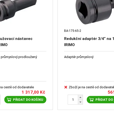
BA-175-65-2
lužovací nástavec
Redukční adaptér 3/4” na 
RIMO
IRIMO
 průmyslový prodloužený
Adaptér průmyslový
 na cestě od dodavatele
Zboží je na cestě od dodavate
1 317,00
Kč
56
PŘIDAT DO KOŠÍKU
PŘIDAT DO