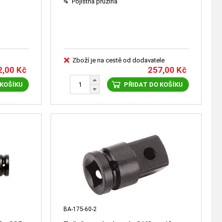
¾“ Pojistná pružina
Zboží je na cestě od dodavatele
2,00
Kč
257,00
Kč
 KOŠÍKU
PŘIDAT DO KOŠÍKU
BA-175-60-2