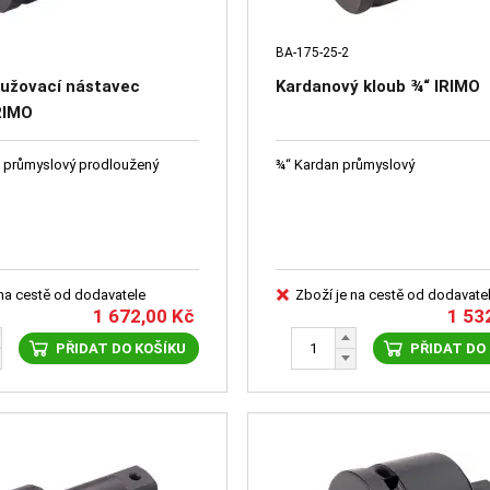
BA-175-25-2
lužovací nástavec
Kardanový kloub ¾“ IRIMO
RIMO
 průmyslový prodloužený
¾“ Kardan průmyslový
 na cestě od dodavatele
Zboží je na cestě od dodavate
1 672,00
Kč
1 53
PŘIDAT DO KOŠÍKU
PŘIDAT DO