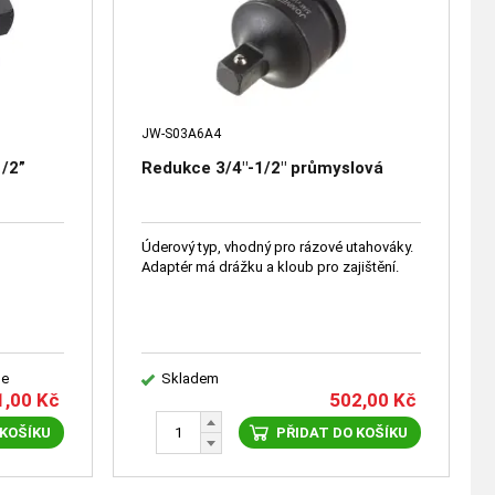
JW-S03A6A4
1/2”
Redukce 3/4"-1/2" průmyslová
Úderový typ, vhodný pro rázové utahováky.
Adaptér má drážku a kloub pro zajištění.
le
Skladem
1,00
Kč
502,00
Kč
 KOŠÍKU
PŘIDAT DO KOŠÍKU