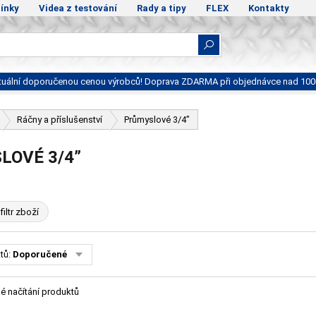
ínky
Videa z testování
Rady a tipy
FLEX
Kontakty
ktuální doporučenou cenou výrobců! Doprava ZDARMA při objednávce nad 100
Ráčny a příslušenství
Průmyslové 3/4”
LOVÉ 3/4”
filtr zboží
tů:
Doporučené
é načítání produktů