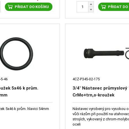
PŘIDAT DO KOŠÍKU
PŘIDAT DO
-5-46
4CZ-P345-02-175
oužek 5x46 k prům.
3/4" Nástavec průmyslov
54mm
CrMo+trn,o-kroužek
žek 5x46 k prům. hlavici 54mm
Nástavec vyrobený pro vysokou 
vůči rázům při použití na utahova
strojích, vykovaný z chrom-moly
oceli