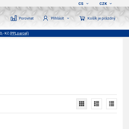
CS
CZK
Porovnat
Košík je prázdný
Přihlásit
0,- Kč
(PPLparcel)