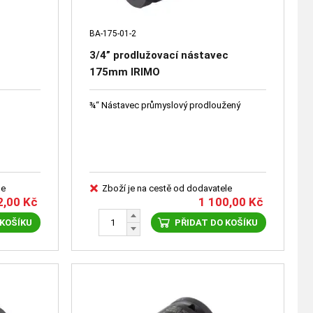
BA-175-01-2
3/4” prodlužovací nástavec
175mm IRIMO
¾“ Nástavec průmyslový prodloužený
le
Zboží je na cestě od dodavatele
2,00
Kč
1 100,00
Kč
 KOŠÍKU
PŘIDAT DO KOŠÍKU