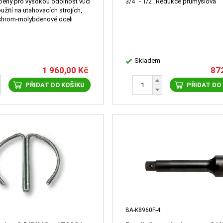
bený pro vysokou odolnost vůči
3/4" - 1/2" Redukce průmyslová
užití na utahovacích strojích,
chrom-molybdenové oceli
Skladem
1 960,00
Kč
87
PŘIDAT DO KOŠÍKU
PŘIDAT DO
BA-K8960F-4