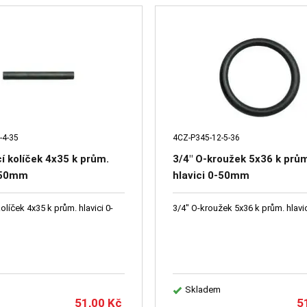
-4-35
4CZ-P345-12-5-36
cí kolíček 4x35 k prům.
3/4" O-kroužek 5x36 k prů
0-50mm
hlavici 0-50mm
kolíček 4x35 k prům. hlavici 0-
3/4" O-kroužek 5x36 k prům. hlav
Skladem
51,00
Kč
5