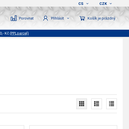
CS
CZK
Porovnat
Košík je prázdný
Přihlásit
0,- Kč
(PPLparcel)