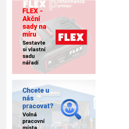
FLEX -
Akční
sady na
míru
Sestavte
si vlastní
sadu
nářadí
Chcete u
nás
pracovat?
Volná
pracovní
místa