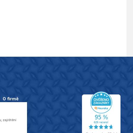
O firmě
O nás
Kontakty
 zajištění
Videa
EU dotace