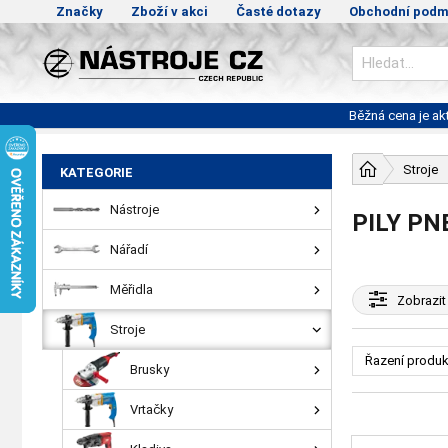
Značky
Zboží v akci
Časté dotazy
Obchodní podm
Běžná cena je a
Stroje
KATEGORIE
Nástroje
PILY PN
Nářadí
Měřidla
Zobrazit
Stroje
Řazení produk
Brusky
Vrtačky