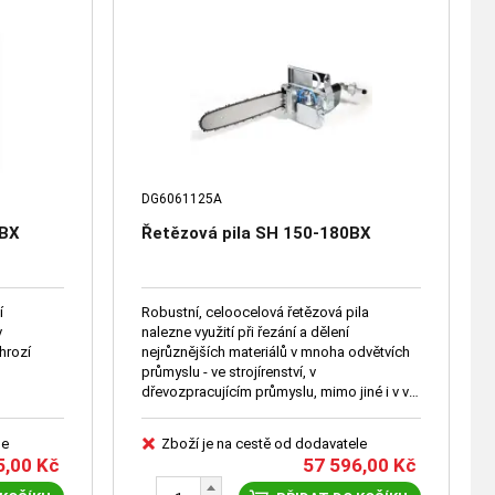
DG6061125A
0BX
Řetězová pila SH 150-180BX
í
Robustní, celoocelová řetězová pila
v
nalezne využití při řezání a dělení
 hrozí
nejrůznějších materiálů v mnoha odvětvích
průmyslu - ve strojírenství, v
dřevozpracujícím průmyslu, mimo jiné i v v
prostředí s nebezpečím výbuchu.
le
Zboží je na cestě od dodavatele
5,00
Kč
57 596,00
Kč