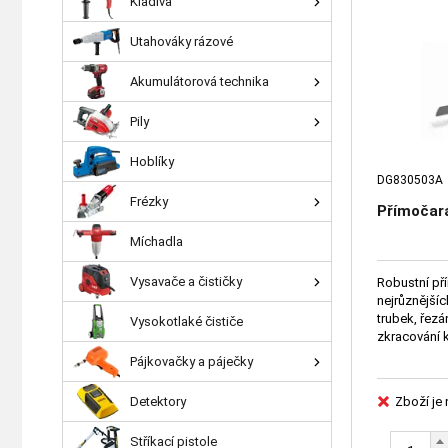
Kladiva
Utahováky rázové
Akumulátorová technika
Pily
Hoblíky
DG830503A
Frézky
Přímočar
Míchadla
Vysavače a čističky
Robustní pří
nejrůznějšíc
trubek, řezá
Vysokotlaké čističe
zkracování 
Pájkovačky a páječky
Detektory
Zboží je
Stříkací pistole