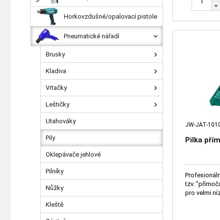
Horkovzdušné/opalovací pistole
Pneumatické nářadí
Brusky
Kladiva
Vrtačky
Leštičky
Utahováky
JW-JAT-101
Pily
Pilka pří
Oklepávače jehlové
Pilníky
Profesionál
tzv. "přímo
Nůžky
pro velmi ní
Kleště