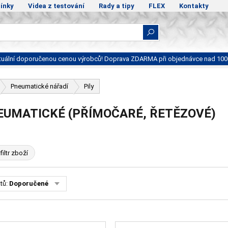
ínky
Videa z testování
Rady a tipy
FLEX
Kontakty
ktuální doporučenou cenou výrobců! Doprava ZDARMA při objednávce nad 100
Pneumatické nářadí
Pily
EUMATICKÉ (PŘÍMOČARÉ, ŘETĚZOVÉ)
filtr zboží
tů:
Doporučené