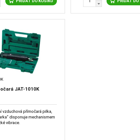
PŘIDAT DO KOŠÍKU
PŘIDAT DO
0K
močará JAT-1010K
ní vzduchová přímočará pilka,
čarka" disponuje mechanismem
zké vibrace.