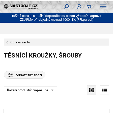
Běžná cena je aktuální doporučenou cenou výrobců! Doprava
ZDARMA při objednávce nad 1000,- Kč
(PPLparcel)
Oprava závitů
TĚSNÍCÍ KROUŽKY, ŠROUBY
Zobrazit
filtr zboží
Řazení produktů:
Doporučené