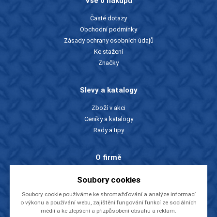
Vše o nákupu
Časté dotazy
Obchodní podmínky
Zásady ochrany osobních údajů
Ke stažení
Značky
Slevy a katalogy
Zboží v akci
Ceníky a katalogy
Rady a tipy
O firmě
O nás
Soubory cookies
Kontakty
Soubory cookie používáme ke shromažďování a analýze informací
Videa
o výkonu a používání webu, zajištění fungování funkcí ze sociálních
EU dotace
médií a ke zlepšení a přizpůsobení obsahu a reklam.