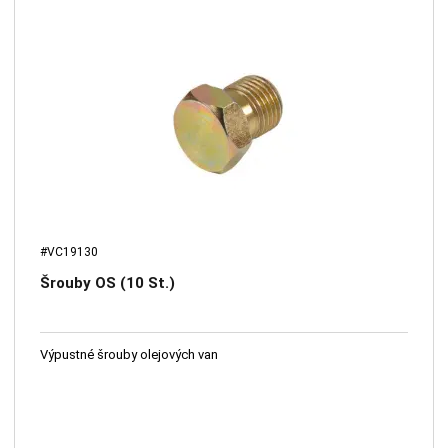
#VC19130
Šrouby OS (10 St.)
Výpustné šrouby olejových van