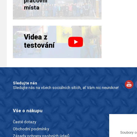
pracovní
místa
Videa z
testování
Sledujte nás
Sledujte nás na všech sociálních sítích, ať Vám nic neunikne!
Vše o nákupu
Časté dotazy
Obchodní podmínky
Soubory c
Zásady ochrany osobních údajů