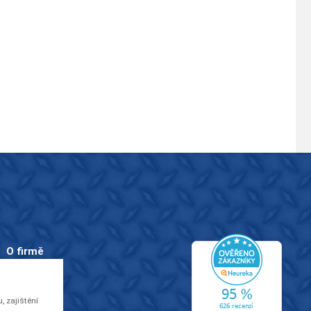
O firmě
O nás
Kontakty
 zajištění
Videa