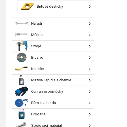
Břitové destičky
Nářadí
Měřidla
Stroje
Brusivo
Kartáče
Maziva, lepidla a chemie
Ochranné pomůcky
Dům a zahrada
Drogerie
Spojovací materiál