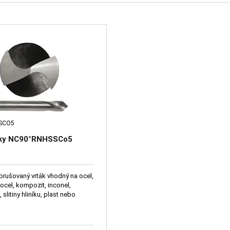
SCO5
ky NC90°RNHSSCo5
brušovaný vrták vhodný na ocel,
 ocel, kompozit, inconel,
 slitiny hliníku, plast nebo