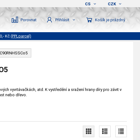
CS
CZK
Porovnat
Košík je prázdný
Přihlásit
0,- Kč
(PPLparcel)
 NC90RNHSSCo5
O5
ých vyvrtávačkách, atd. K vystředění a sražení hrany díry pro závit v
last nebo dřevo.