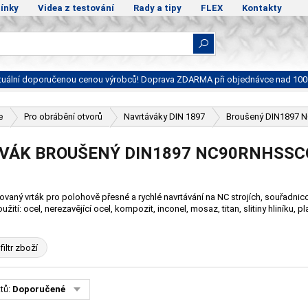
ínky
Videa z testování
Rady a tipy
FLEX
Kontakty
ktuální doporučenou cenou výrobců! Doprava ZDARMA při objednávce nad 100
e
Pro obrábění otvorů
Navrtáváky DIN 1897
Broušený DIN1897
VÁK BROUŠENÝ DIN1897 NC90RNHSSC
ovaný vrták pro polohově přesné a rychlé navrtávání na NC strojích, souřadnicov
užití: ocel, nerezavějící ocel, kompozit, inconel, mosaz, titan, slitiny hliníku, p
filtr zboží
tů:
Doporučené