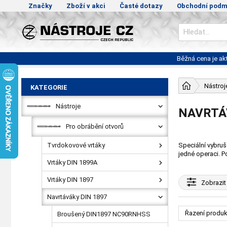
Značky
Zboží v akci
Časté dotazy
Obchodní podm
Běžná cena je a
Nástroj
KATEGORIE
Nástroje
NAVRTÁ
Pro obrábění otvorů
Tvrdokovové vrtáky
Speciální vybruš
jedné operaci. Po
Vrtáky DIN 1899A
Vrtáky DIN 1897
Zobrazit
Navrtáváky DIN 1897
Řazení produk
Broušený DIN1897 NC90RNHSS