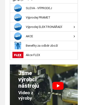
SLEVA - VÝPRODEJ
Výprodej PRAMET
Výprodej ELEKTRONÁŘADÍ
AKCE
Benefity za odběr zboží
Akce FLEX
Jsme
výrobci
nástrojů
Video z
výroby