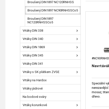
Broušený DIN1897 NC120RNHSS
Broušený DIN1897 NC90RNHSSCo5
Broušený DIN1897
NC120RNHSSCo5
Vrtáky DIN 338
Vrtáky DIN 340
Vrtáky DIN 1869
Vrtáky DIN 345
#NC90RNHS
Vrtáky DIN 341
Navrtává
Vrtáky s SK plátkem ZVSE
Vrtáky na Hardox
Speciální vy
nerezavějící
Vrtáky jádrové
mosaz, titan,
dřevo.
Na bodové sváry
Vrtáky korunkové