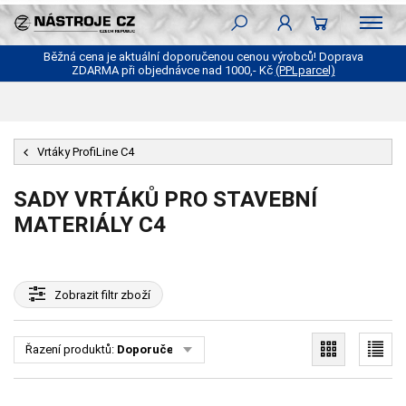
Běžná cena je aktuální doporučenou cenou výrobců! Doprava
ZDARMA při objednávce nad 1000,- Kč
(PPLparcel)
Vrtáky ProfiLine C4
SADY VRTÁKŮ PRO STAVEBNÍ
MATERIÁLY C4
Zobrazit
filtr zboží
Řazení produktů:
Doporučené