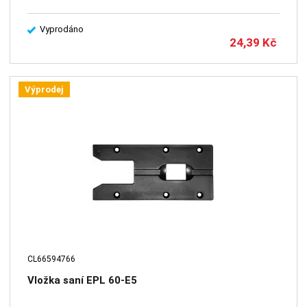
Vyprodáno
24,39
Kč
Výprodej
CL66594766
Vložka saní EPL 60-E5