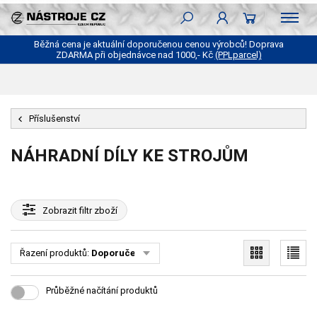
Běžná cena je aktuální doporučenou cenou výrobců! Doprava
ZDARMA při objednávce nad 1000,- Kč
(PPLparcel)
Příslušenství
NÁHRADNÍ DÍLY KE STROJŮM
Zobrazit
filtr zboží
Řazení produktů:
Doporučené
Průběžné načítání produktů