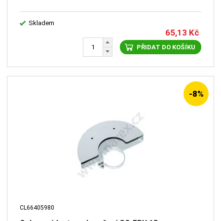
Skladem
65,13
Kč
PŘIDAT DO KOŠÍKU
-8%
CL66405980