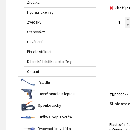
Zrcátka
Zboží je
Hydraulické lisy
Zvedáky
Stahováky
Osvětlení
Pistole stříkací
Dílenská lehátka a stoličky
Ostatní
Páčidla
Tavné pistole a lepidla
TNE200244
5l plasto
Sponkovačky
Tužky a popisovače
Plastová nádo
Rýsovací jehly, šídla
průmyslu a 