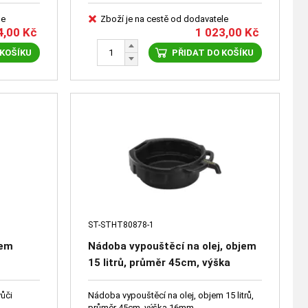
le
Zboží je na cestě od dodavatele
4,00
Kč
1 023,00
Kč
 KOŠÍKU
PŘIDAT DO KOŠÍKU
ST-STHT80878-1
lem
Nádoba vypouštěcí na olej, objem
15 litrů, průměr 45cm, výška
16mm
vůči
Nádoba vypouštěcí na olej, objem 15 litrů,
průměr 45cm, výška 16mm