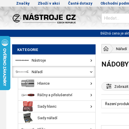
Značky
Zboží v akci
Časté dotazy
Obchodní podm
Běžná cena je a
Nářadí
KATEGORIE
Nástroje
NÁDOBY
Nářadí
Hlavice
Zobrazit
Ráčny a příslušenství
Řazení produk
Sady hlavic
Sady nářadí