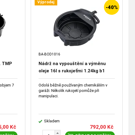
Výprodej
-40%
BA-BOD1016
l. TMP
Nádrž na vypouštění a výměnu
oleje 16l s rukojeťmi 1.24kg b1
 objem 7
Odolá běžně používaným chemikáliím v
garáži. Několik rukojetí pomůže při
manipulaci.
Skladem
5,00
Kč
792,00
Kč