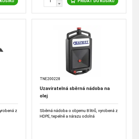
 KOŠÍKU
PŘIDAT DO KOŠÍKU
TNE200228
Uzavíratelná sběrná nádoba na
olej
vyrobená z
Sběrná nádoba o objemu 8 litrů, vyrobená z
HDPE, tepelně a nárazu odolná