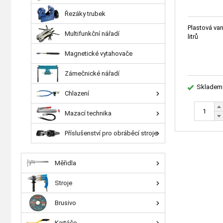
Řezáky trubek
Plastová va
Multifunkční nářadí
litrů
Magnetické vytahovače
Zámečnické nářadí
Skladem
Chlazení
Mazací technika
Příslušenství pro obráběcí stroje
Měřidla
Stroje
Brusivo
Kartáče