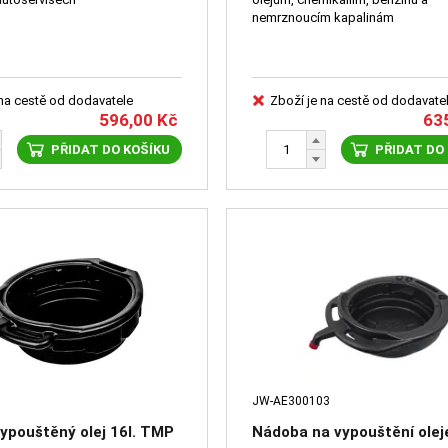
nemrznoucím kapalinám
 na cestě od dodavatele
Zboží je na cestě od dodavate
596,00
Kč
63
PŘIDAT DO KOŠÍKU
PŘIDAT DO
JW-AE300103
ypouštěný olej 16l. TMP
Nádoba na vypouštění olej