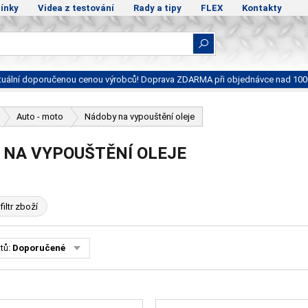
ínky
Videa z testování
Rady a tipy
FLEX
Kontakty
ktuální doporučenou cenou výrobců! Doprava ZDARMA při objednávce nad 100
Auto - moto
Nádoby na vypouštění oleje
 NA VYPOUŠTĚNÍ OLEJE
filtr zboží
tů:
Doporučené