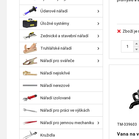
Úderové nářadí
Úložné systémy
Zboží je
Zednické a stavební nářadí
Truhlářské nářadí
Nářadí pro svářeče
Nářadí nejiskřivé
Nářadí nerezové
Nářadí izolované
Nářadí pro práci ve výškách
Nářadí pro jemnou mechaniku
TM-339603
Vana na v
Kružidla