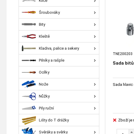
Klíče
Šroubováky
Bity
Kleště
Kladiva, palice a sekery
TNE200203
Pilníky a rašple
Sada bitů
Ocílky
Nože
Sada hlavic 
Nůžky
Pily ruční
Lišty do T drážky
Zboží je
Svěráky a svěrky