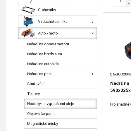
Stahováky
Vzduchotechnika
Auto - moto
Nářadí na opravu motoru
Nářadí na brzdy auta
Nářadí na autoskla
Nářadí na pneu
BA-BOD200
Nádrž na o
Startování
590x325
Testery
Nádoby na vypouštění oleje
Pro snadné 
Olejová čerpadla
Magnetické misky