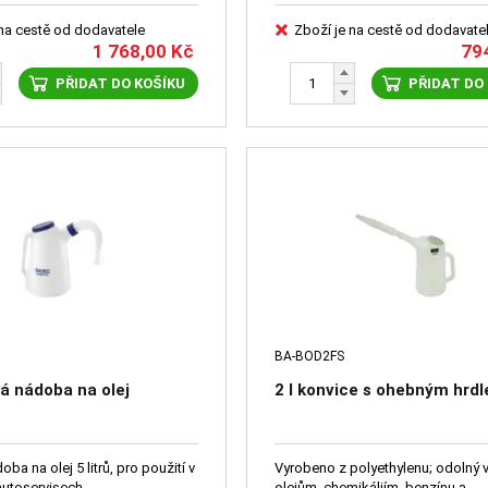
 na cestě od dodavatele
Zboží je na cestě od dodavate
1 768,00
Kč
79
PŘIDAT DO KOŠÍKU
PŘIDAT DO
BA-BOD2FS
vá nádoba na olej
2 l konvice s ohebným hrd
ba na olej 5 litrů, pro použití v
Vyrobeno z polyethylenu; odolný 
autoservisech
olejům, chemikáliím, benzínu a