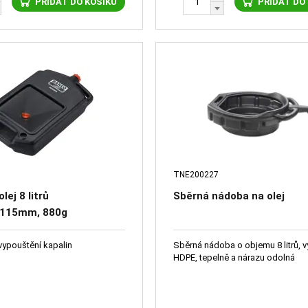
PŘIDAT DO KOŠÍKU
PŘIDAT DO
8
TNE200227
lej 8 litrů
Sběrná nádoba na olej
x115mm, 880g
vypouštění kapalin
Sběrná nádoba o objemu 8 litrů, 
HDPE, tepelně a nárazu odolná