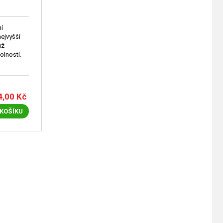
ní
nejvyšší
už
lností.
4,00
Kč
 KOŠÍKU