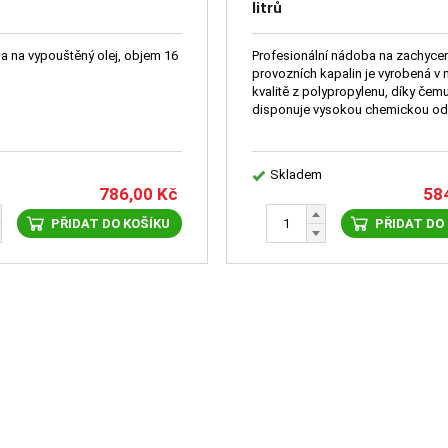
litrů
na na vypouštěný olej, objem 16
Profesionální nádoba na zachyce
provozních kapalin je vyrobená v 
kvalitě z polypropylenu, díky čem
disponuje vysokou chemickou odo
Skladem
786,00
Kč
58
PŘIDAT DO KOŠÍKU
PŘIDAT DO