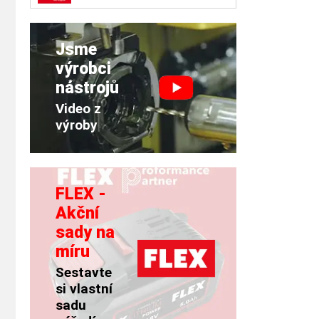
Jsme
výrobci
nástrojů
Video z
výroby
FLEX -
Akční
sady na
míru
Sestavte
si vlastní
sadu