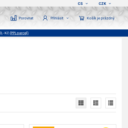
CS
CZK
Porovnat
Košík je prázdný
Přihlásit
0,- Kč
(PPLparcel)