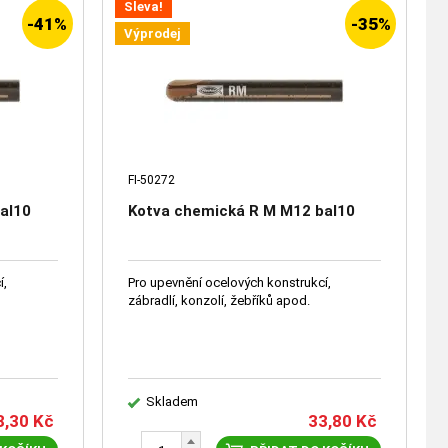
Sleva!
-41%
-35%
Výprodej
FI-50272
al10
Kotva chemická R M M12 bal10
í,
Pro upevnění ocelových konstrukcí,
zábradlí, konzolí, žebříků apod.
Skladem
8,30
Kč
33,80
Kč