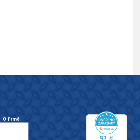
O firmě
O nás
Kontakty