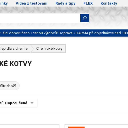
ínky
Videa z testování
Rady a tipy
FLEX
Kontakty
ktuální doporučenou cenou výrobců! Doprava ZDARMA při objednávce nad 100
 lepidla a chemie
Chemické kotvy
KÉ KOTVY
filtr zboží
tů:
Doporučené