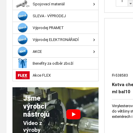
Spojovací materiál
SLEVA - VÝPRODEJ
Výprodej PRAMET
Výprodej ELEKTRONÁŘADÍ
AKCE
Benefity za odběr zboží
Akce FLEX
FI-538583
Kotva che
ml bal10
Jsme
výrobci
Vinylestero
do většiny s
nástrojů
exteriérech i
Video z
výroby