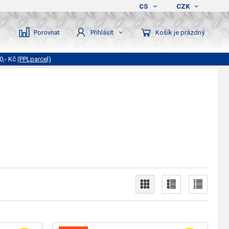
CS
CZK
Porovnat
Košík je prázdný
Přihlásit
0,- Kč
(PPLparcel)