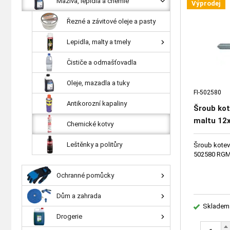
Maziva, lepidla a chemie
Výprodej
Řezné a závitové oleje a pasty
Lepidla, malty a tmely
Čističe a odmašťovadla
Oleje, mazadla a tuky
FI-502580
Antikorozní kapaliny
Šroub kot
maltu 12
Chemické kotvy
Leštěnky a politůry
Šroub kotev
502580 RG
Ochranné pomůcky
Dům a zahrada
Skladem
Drogerie