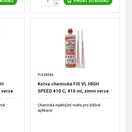
 KOŠÍKU
PŘIDAT DO KOŠÍKU
FI-538586
GH
Kotva chemická FIS VL HIGH
 verze
SPEED 410 C, 410 ml, zimní verze
bal12
žné
Chemická injektážní malta pro běžné
aplikace