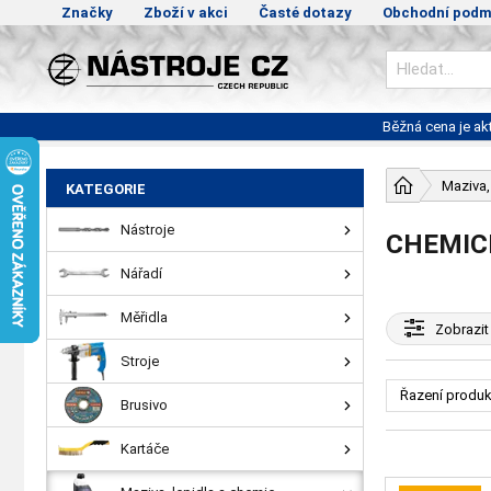
Značky
Zboží v akci
Časté dotazy
Obchodní podm
Běžná cena je a
Maziva,
KATEGORIE
Nástroje
CHEMIC
Nářadí
Měřidla
Zobrazit
Stroje
Řazení produk
Brusivo
Kartáče