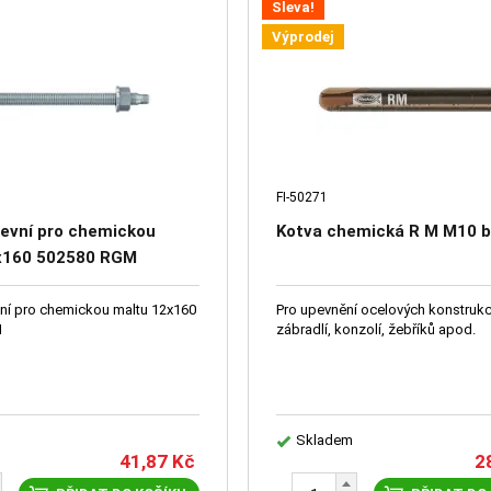
Sleva!
Výprodej
FI-50271
evní pro chemickou
Kotva chemická R M M10 b
x160 502580 RGM
ní pro chemickou maltu 12x160
Pro upevnění ocelových konstrukc
M
zábradlí, konzolí, žebříků apod.
Skladem
41,87
Kč
2