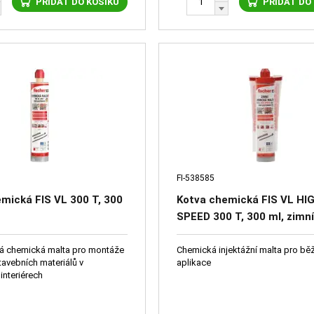
PŘIDAT DO KOŠÍKU
PŘIDAT DO
FI-538585
mická FIS VL 300 T, 300
Kotva chemická FIS VL HI
SPEED 300 T, 300 ml, zimní
bal10
vá chemická malta pro montáže
Chemická injektážní malta pro bě
tavebních materiálů v
aplikace
 interiérech