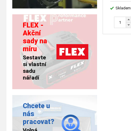
Skladem
FLEX -
Akční
sady na
míru
Sestavte
si vlastní
sadu
nářadí
Chcete u
nás
pracovat?
Volná