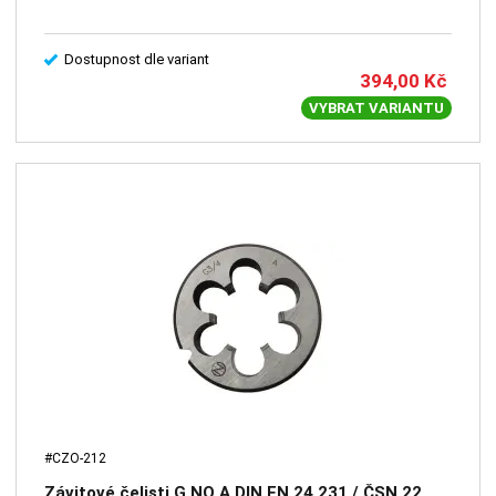
Dostupnost dle variant
394,00
Kč
VYBRAT VARIANTU
#CZO-212
Závitové čelisti G NO A DIN EN 24 231 / ČSN 22