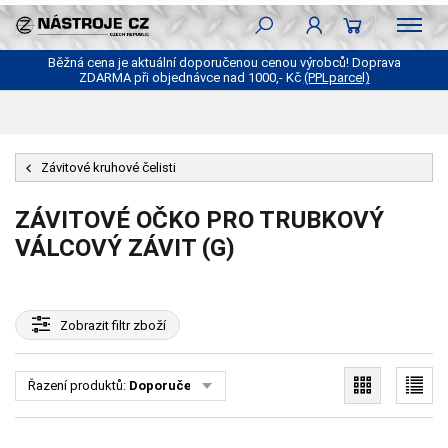
Běžná cena je aktuální doporučenou cenou výrobců! Doprava
ZDARMA při objednávce nad 1000,- Kč
(PPLparcel)
Závitové kruhové čelisti
ZÁVITOVÉ OČKO PRO TRUBKOVÝ
VÁLCOVÝ ZÁVIT (G)
Zobrazit
filtr zboží
Řazení produktů:
Doporučené