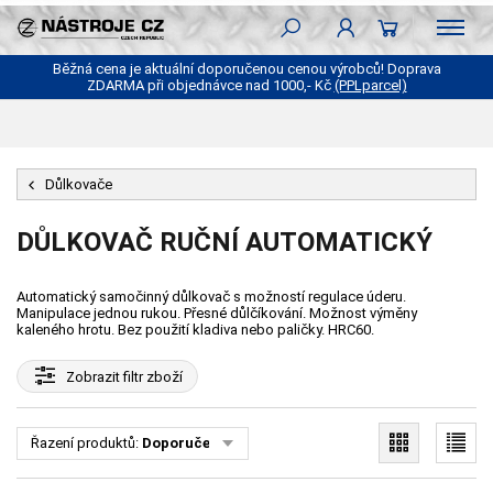
Běžná cena je aktuální doporučenou cenou výrobců! Doprava
ZDARMA při objednávce nad 1000,- Kč
(PPLparcel)
Důlkovače
DŮLKOVAČ RUČNÍ AUTOMATICKÝ
Automatický samočinný důlkovač s možností regulace úderu.
Manipulace jednou rukou. Přesné důlčíkování. Možnost výměny
kaleného hrotu. Bez použití kladiva nebo paličky. HRC60.
Zobrazit
filtr zboží
Řazení produktů:
Doporučené