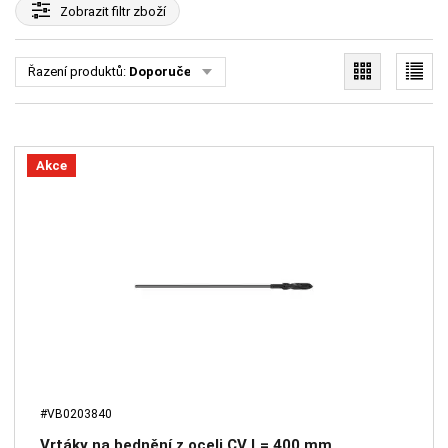
Zobrazit
filtr zboží
Řazení produktů:
Doporučené
Akce
#VB0203840
Vrtáky na bednění z oceli CV L= 400 mm