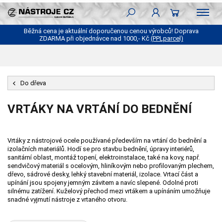
Běžná cena je aktuální doporučenou cenou výrobců! Doprava
ZDARMA při objednávce nad 1000,- Kč
(PPLparcel)
Do dřeva
VRTÁKY NA VRTÁNÍ DO BEDNĚNÍ
Vrtáky z nástrojové ocele používané především na vrtání do bednění a
izolačních materiálů. Hodí se pro stavbu bednění, úpravy interiérů,
sanitární oblast, montáž topení, elektroinstalace, také na kovy, např.
sendvičový materiál s ocelovým, hliníkovým nebo profilovaným plechem,
dřevo, sádrové desky, lehký stavební materiál, izolace. Vrtací část a
upínání jsou spojeny jemným závitem a navíc slepené. Odolné proti
silnému zatížení. Kuželový přechod mezi vrtákem a upínáním umožňuje
snadné vyjmutí nástroje z vrtaného otvoru.