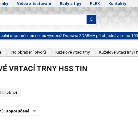
ínky
Videa z testování
Rady a tipy
FLEX
Kontakty
ktuální doporučenou cenou výrobců! Doprava ZDARMA při objednávce nad 100
e
Pro obrábění otvorů
Kuželové vrtací trny
Kuželové vrtací trny 
É VRTACÍ TRNY HSS TIN
filtr zboží
tů:
Doporučené