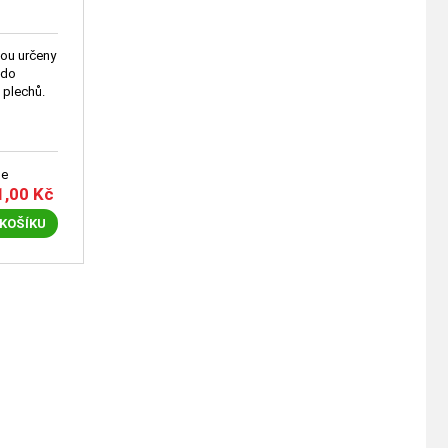
sou určeny
ména plechů.
le
1,00
Kč
 KOŠÍKU