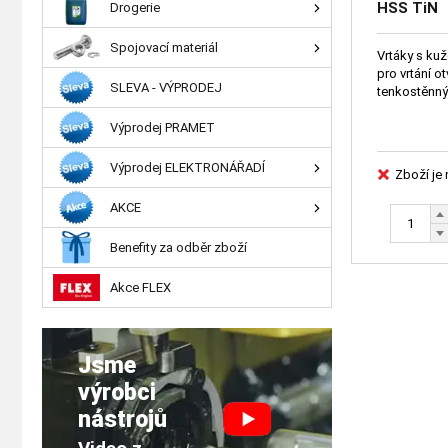
HSS TiN
Drogerie
Spojovací materiál
Vrtáky s kuž
pro vrtání otvorů různých průměrů do
SLEVA - VÝPRODEJ
Výprodej PRAMET
Výprodej ELEKTRONÁŘADÍ
Zboží je
AKCE
Benefity za odběr zboží
Akce FLEX
Jsme
výrobci
nástrojů