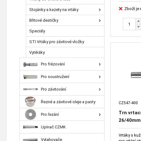
Zboží je
Stojánky a kazety na vrtáky
Břitové destičky
Speciály
STI Vrtáky pro závitové vložky
Vytěráky
Pro frézování
Pro soustružení
Pro závitování
Řezné a závitové oleje a pasty
CZ547-400
Trn vrtac
Pro řezání
26/40mm
Upínač CZMK
Vrtáky s kuž
Vytahovače
pro vrtání otvorů různých průměrů do