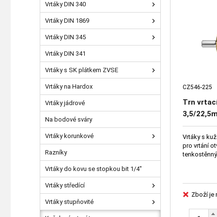
Vrtáky DIN 340
Vrtáky DIN 1869
Vrtáky DIN 345
Vrtáky DIN 341
Vrtáky s SK plátkem ZVSE
Vrtáky na Hardox
CZ546-225
Trn vrtac
Vrtáky jádrové
3,5/22,5
Na bodové sváry
Vrtáky korunkové
Vrtáky s kuž
pro vrtání otvorů různých průměrů do
Razníky
Vrtáky do kovu se stopkou bit 1/4"
Vrtáky středící
Zboží je
Vrtáky stupňovité