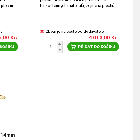
ména plechů.
tenkostěnných materiálů, zejména plechů.
le
Zboží je na cestě od dodavatele
6,00
Kč
4 013,00
Kč
 KOŠÍKU
PŘIDAT DO KOŠÍKU
,5/14mm