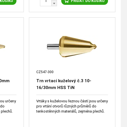
 KOŠÍKU
PŘIDAT DO KOŠÍKU
CZ547-300
/30mm
Trn vrtací kuželový č.3 10-
16/30mm HSS TiN
sou určeny
Vrtáky s kuželovou řeznou částí jsou určeny
pro vrtání otvorů různých průměrů do
ména plechů.
tenkostěnných materiálů, zejména plechů.