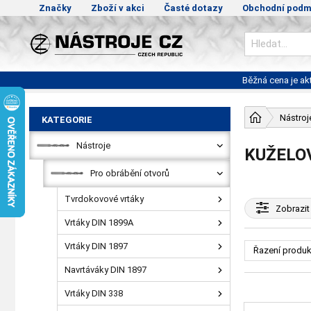
Značky
Zboží v akci
Časté dotazy
Obchodní podm
Běžná cena je a
Nástroj
KATEGORIE
Nástroje
KUŽELOV
Pro obrábění otvorů
Tvrdokovové vrtáky
Zobrazit
Vrtáky DIN 1899A
Vrtáky DIN 1897
Řazení produk
Navrtáváky DIN 1897
Vrtáky DIN 338