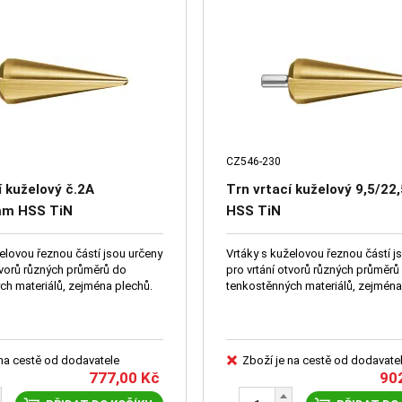
CZ546-230
í kuželový č.2A
Trn vrtací kuželový 9,5/2
mm HSS TiN
HSS TiN
elovou řeznou částí jsou určeny
Vrtáky s kuželovou řeznou částí j
pro vrtání otvorů různých průměrů do
tenkostěnných materiálů, zejména plechů.
tenkostěnných materiálů, zej
 na cestě od dodavatele
Zboží je na cestě od dodavate
777,00
Kč
90