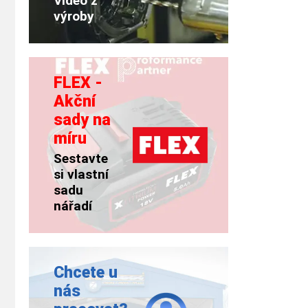
Video z
výroby
FLEX -
Akční
sady na
míru
Sestavte
si vlastní
sadu
nářadí
Chcete u
nás