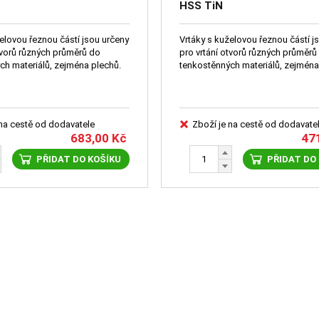
HSS TiN
elovou řeznou částí jsou určeny
Vrtáky s kuželovou řeznou částí j
pro vrtání otvorů různých průměrů do
tenkostěnných materiálů, zejména plechů.
tenkostěnných materiálů, zej
 na cestě od dodavatele
Zboží je na cestě od dodavate
683,00
Kč
47
PŘIDAT DO KOŠÍKU
PŘIDAT DO