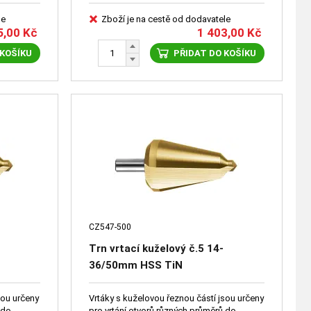
le
Zboží je na cestě od dodavatele
5,00
Kč
1 403,00
Kč
 KOŠÍKU
PŘIDAT DO KOŠÍKU
CZ547-500
Trn vrtací kuželový č.5 14-
36/50mm HSS TiN
sou určeny
Vrtáky s kuželovou řeznou částí jsou určeny
pro vrtání otvorů různých průměrů do