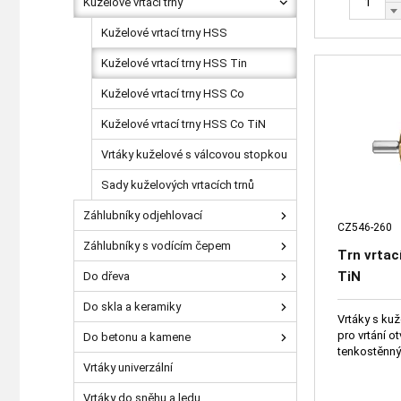
Kuželové vrtací trny
Kuželové vrtací trny HSS
Kuželové vrtací trny HSS Tin
Kuželové vrtací trny HSS Co
Kuželové vrtací trny HSS Co TiN
Vrtáky kuželové s válcovou stopkou
Sady kuželových vrtacích trnů
Záhlubníky odjehlovací
CZ546-260
Záhlubníky s vodícím čepem
Trn vrta
TiN
Do dřeva
Do skla a keramiky
Vrtáky s kuž
pro vrtání otvorů různých průměrů do
Do betonu a kamene
Vrtáky univerzální
Vrtáky do sněhu a ledu