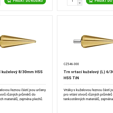
PŘIDAT DO KOŠÍKU
PŘIDAT DO
CZ546-300
cí kuželový 8/30mm HSS
Trn vrtací kuželový (L) 6
HSS TiN
elovou řeznou částí jsou určeny
Vrtáky s kuželovou řeznou částí j
pro vrtání otvorů různých průměrů do
tenkostěnných materiálů, zejména plechů.
tenkostěnných materiálů, zej