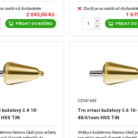
 na cestě od dodavatele
Zboží je na cestě od dodavate
2 043,00
Kč
1 67
PŘIDAT DO KOŠÍKU
PŘIDAT DO
CZ547-600
í kuželový č.4 10-
Trn vrtací kuželový č.6 16-
 HSS TiN
40/61mm HSS TiN
elovou řeznou částí jsou určeny
Vrtáky s kuželovou řeznou částí j
pro vrtání otvorů různých průměrů do