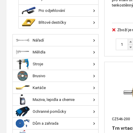
Pro odjehlování
Břitové destičky
Zboží je
Nářadí
Měřidla
Stroje
Brusivo
Kartáče
Maziva, lepidla a chemie
Ochranné pomůcky
CZ546-200
Dům a zahrada
Trn vrtac