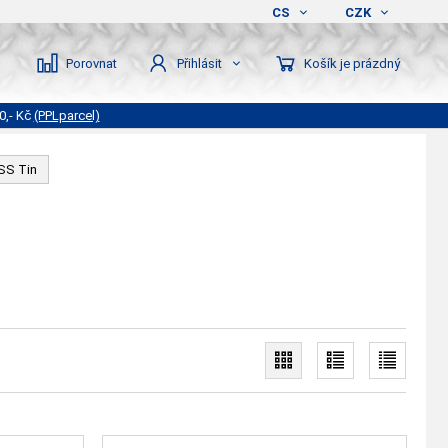
CS
CZK
Porovnat
Košík je prázdný
Přihlásit
0,- Kč
(PPLparcel)
HSS Tin