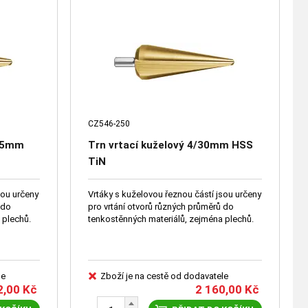
CZ546-250
2,5mm
Trn vrtací kuželový 4/30mm HSS
TiN
sou určeny
Vrtáky s kuželovou řeznou částí jsou určeny
pro vrtání otvorů různých průměrů do
ména plechů.
tenkostěnných materiálů, zejména plechů.
le
Zboží je na cestě od dodavatele
2,00
Kč
2 160,00
Kč