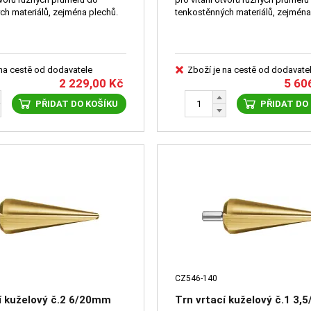
tenkostěnných materiálů, zejména plechů.
tenkostěnných materiálů, zej
 na cestě od dodavatele
Zboží je na cestě od dodavate
2 229,00
Kč
5 60
PŘIDAT DO KOŠÍKU
PŘIDAT DO
CZ546-140
í kuželový č.2 6/20mm
Trn vrtací kuželový č.1 3