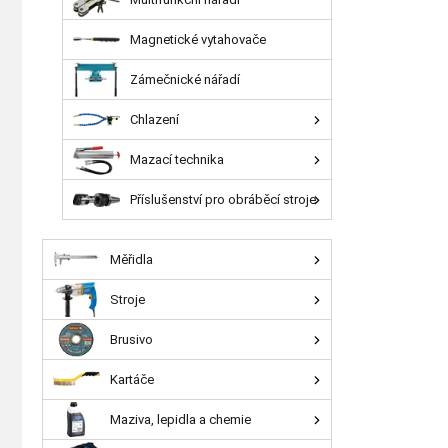
Magnetické vytahovače
Zámečnické nářadí
Chlazení
Mazací technika
Příslušenství pro obráběcí stroje
Měřidla
Stroje
Brusivo
Kartáče
Maziva, lepidla a chemie