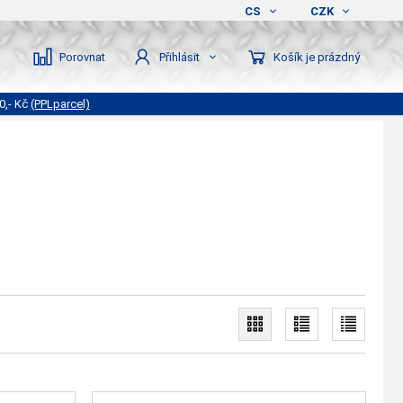
CS
CZK
Porovnat
Košík je prázdný
Přihlásit
0,- Kč
(PPLparcel)