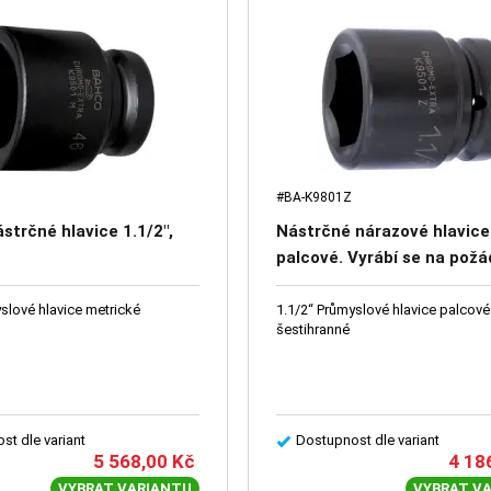
#BA-K9801Z
strčné hlavice 1.1/2",
Nástrčné nárazové hlavice 
palcové. Vyrábí se na požá
slové hlavice metrické
1.1/2“ Průmyslové hlavice palcové
šestihranné
st dle variant
Dostupnost dle variant
5 568,00
Kč
4 18
VYBRAT VARIANTU
VYBRAT V