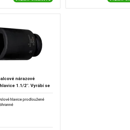
palcové nárazové
hlavice 1.1/2". Vyrábí se
ání
yslové hlavice prodloužené
tihranné