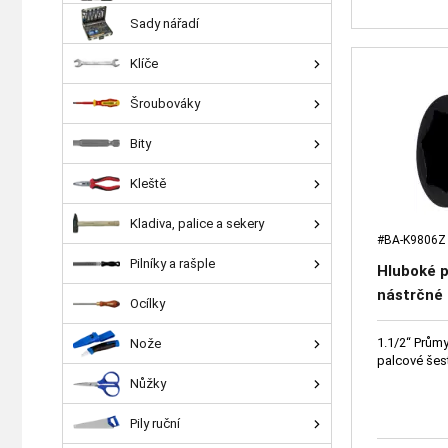
Sady nářadí
Klíče
Šroubováky
Bity
Kleště
Kladiva, palice a sekery
#BA-K9806Z
Pilníky a rašple
Hluboké 
nástrčné 
Ocílky
na požád
1.1/2“ Prům
Nože
palcové šes
Nůžky
Pily ruční