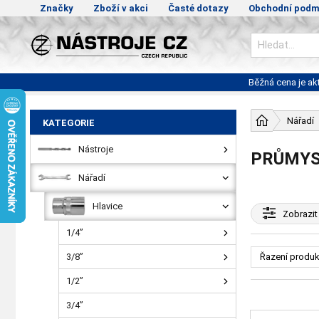
Značky
Zboží v akci
Časté dotazy
Obchodní podm
Běžná cena je a
Nářadí
KATEGORIE
Nástroje
PRŮMYSL
Nářadí
Hlavice
Zobrazit
1/4”
3/8”
Řazení produk
1/2”
3/4”