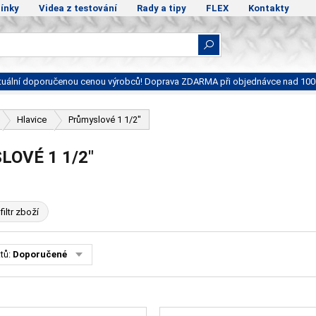
ínky
Videa z testování
Rady a tipy
FLEX
Kontakty
ktuální doporučenou cenou výrobců! Doprava ZDARMA při objednávce nad 100
Hlavice
Průmyslové 1 1/2"
OVÉ 1 1/2"
filtr zboží
tů:
Doporučené