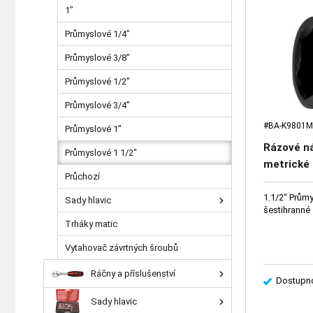
1”
Průmyslové 1/4"
Průmyslové 3/8"
Průmyslové 1/2”
Průmyslové 3/4”
#BA-K9801M
Průmyslové 1"
Rázové ná
Průmyslové 1 1/2"
metrické
Průchozí
1.1/2“ Průmy
Sady hlavic
šestihranné
Trháky matic
Vytahovač závrtných šroubů
Ráčny a příslušenství
Dostupno
Sady hlavic