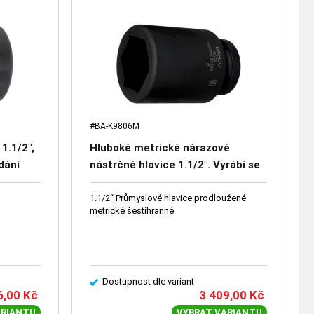
#BA-K9806M
1.1/2",
Hluboké metrické nárazové
dání
nástrčné hlavice 1.1/2". Vyrábí se
na požádání
1.1/2“ Průmyslové hlavice prodloužené
metrické šestihranné
Dostupnost dle variant
6,00
Kč
3 409,00
Kč
ARIANTU
VYBRAT VARIANTU