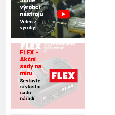
Jsme
výrobci
nástrojů
Video z
výroby
FLEX -
Akční
sady na
míru
Sestavte
si vlastní
sadu
nářadí