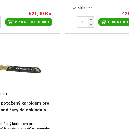
Skladem
621,00
Kč
42
PŘIDAT DO KOŠÍKU
PŘIDAT DO
1-XJ
st potažený karbidem pro
ané řezy do obkladů a
 uchycení "T" tl. 5-10 mm
potažený karbidem pro
é řezy do obkladů a keramiky,