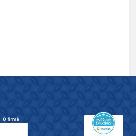
O firmě
O nás