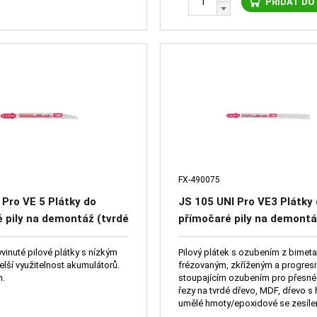
PŘIDAT DO
FX-490075
 Pro VE 5 Plátky do
JS 105 UNI Pro VE3 Plátky
 pily na demontáž (tvrdé
přímočaré pily na demontá
řebíky, MDF,
dřevo s hřebíky, MDF,
oxidy se zesílenými
plasty/epoxidy se zesílený
vinuté pilové plátky s nízkým
Pilový plátek s ozubením z bimeta
elší využitelnost akumulátorů.
frézovaným, zkříženým a progres
vlákny)
m.
stoupajícím ozubením pro přesné
řezy na tvrdé dřevo, MDF, dřevo s 
umělé hmoty/epoxidové se zesíl
vlákny.