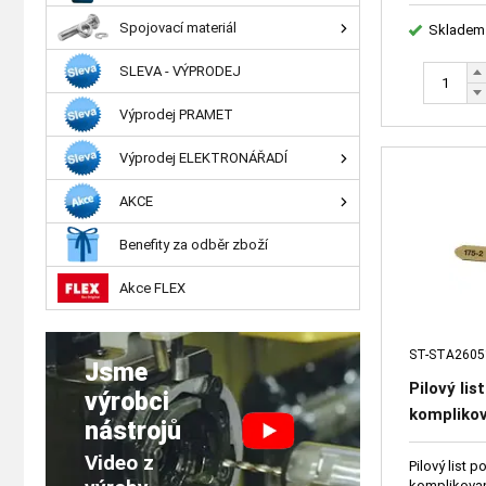
Spojovací materiál
Skladem
SLEVA - VÝPRODEJ
Výprodej PRAMET
Výprodej ELEKTRONÁŘADÍ
AKCE
Benefity za odběr zboží
Akce FLEX
ST-STA2605
Jsme
Pilový li
výrobci
komplikov
nástrojů
keramiky,
Video z
Pilový list 
komplikovan