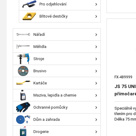
Pro odjehlování
Břitové destičky
Nářadí
Měřidla
Stroje
Brusivo
FX-489999
Kartáče
JS 75 UNI
přímočaré
Maziva, lepidla a chemie
dřevo s h
Ochranné pomůcky
plasty/ep
Speciálně vy
třením pro d
vlákny)
Délka 75 m
Dům a zahrada
Drogerie