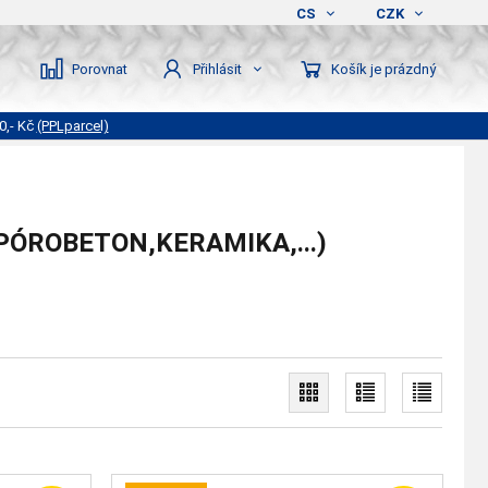
CS
CZK
Porovnat
Košík je prázdný
Přihlásit
0,- Kč
(PPLparcel)
 PÓROBETON,KERAMIKA,...)