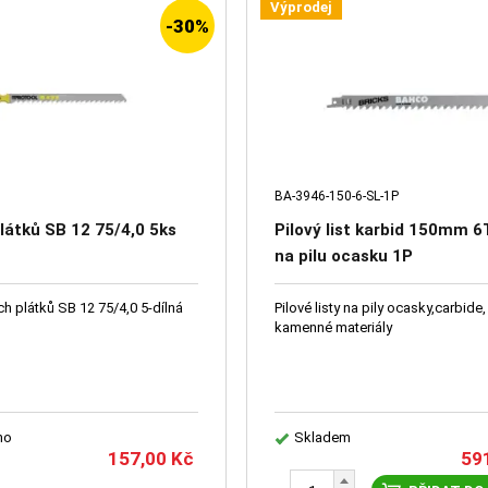
Výprodej
-30%
BA-3946-150-6-SL-1P
plátků SB 12 75/4,0 5ks
Pilový list karbid 150mm 6
na pilu ocasku 1P
h plátků SB 12 75/4,0 5-dílná
Pilové listy na pily ocasky,carbide,
kamenné materiály
no
Skladem
157,00
Kč
59