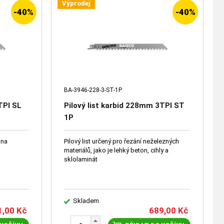
Výprodej
-40%
-40%
BA-3946-228-3-ST-1P
TPI SL
Pilový list karbid 228mm 3TPI ST
1P
 na
Pilový list určený pro řezání neželezných
materiálů, jako je lehký beton, cihly a
sklolaminát
Skladem
1,00
Kč
689,00
Kč