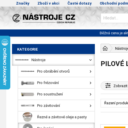
Značky
Zboží v akci
Časté dotazy
Obchodní podm
Běžná cena je a
Nástroj
KATEGORIE
Nástroje
PILOVÉ 
Pro obrábění otvorů
Pro frézování
Zobrazit
Pro soustružení
Řazení produk
Pro závitování
Řezné a závitové oleje a pasty