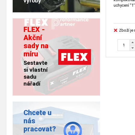
výroby
uchycení "T
FLEX -
Zboží je
Akční
sady na
míru
Sestavte
si vlastní
sadu
nářadí
Chcete u
nás
pracovat?