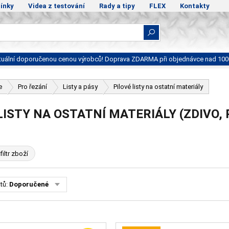
ínky
Videa z testování
Rady a tipy
FLEX
Kontakty
ktuální doporučenou cenou výrobců! Doprava ZDARMA při objednávce nad 100
e
Pro řezání
Listy a pásy
Pilové listy na ostatní materiály
LISTY NA OSTATNÍ MATERIÁLY (ZDIVO,
filtr zboží
tů:
Doporučené