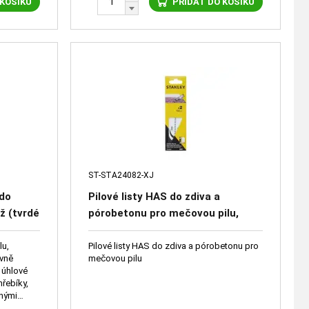
 KOŠÍKU
PŘIDAT DO KOŠÍKU
ST-STA24082-XJ
 do
Pilové listy HAS do zdiva a
ž (tvrdé
pórobetonu pro mečovou pilu,
délka 152 mm, rozteč 4,2 mm, 2 ks
mi
lu,
Pilové listy HAS do zdiva a pórobetonu pro
ivně
mečovou pilu
 úhlové
hřebíky,
enými