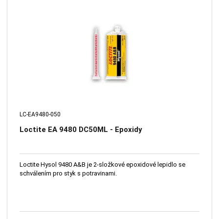
LC-EA9480-050
Loctite EA 9480 DC50ML - Epoxidy
Loctite Hysol 9480 A&B je 2-složkové epoxidové lepidlo se
schválením pro styk s potravinami.