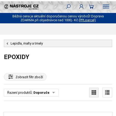
Běžná cena je aktuální doporučenou cenou výrobců! Doprava
ZDARMA při objednávce nad 1000,- Kč
(PPLparcel)
Lepidla, malty a tmely
EPOXIDY
Zobrazit
filtr zboží
Řazení produktů:
Doporučené