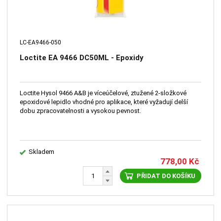
LC-EA9466-050
Loctite EA 9466 DC50ML - Epoxidy
Loctite Hysol 9466 A&B je víceúčelové, ztužené 2-složkové
epoxidové lepidlo vhodné pro aplikace, které vyžadují delší
dobu zpracovatelnosti a vysokou pevnost.
Skladem
778,00
Kč
PŘIDAT DO KOŠÍKU