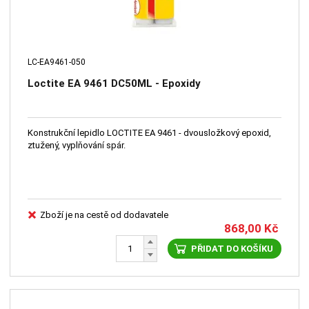
LC-EA9461-050
Loctite EA 9461 DC50ML - Epoxidy
Konstrukční lepidlo LOCTITE EA 9461 - dvousložkový epoxid,
ztužený, vyplňování spár.
Zboží je na cestě od dodavatele
868,00
Kč
PŘIDAT DO KOŠÍKU