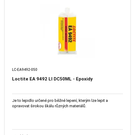
LC-EA9492-050
Loctite EA 9492 LI DC50ML - Epoxidy
Je to lepidlo určené pro běžné lepení, kterým lze lepit a
opravovat širokou škálu různých materiálů.