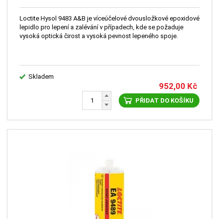
Loctite Hysol 9483 A&B je víceúčelové dvousložkové epoxidové
lepidlo pro lepení a zalévání v případech, kde se požaduje
vysoká optická čirost a vysoká pevnost lepeného spoje.
Skladem
952,00
Kč
PŘIDAT DO KOŠÍKU