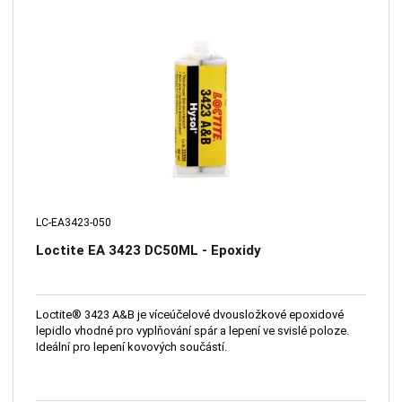
LC-EA3423-050
Loctite EA 3423 DC50ML - Epoxidy
Loctite® 3423 A&B je víceúčelové dvousložkové epoxidové
lepidlo vhodné pro vyplňování spár a lepení ve svislé poloze.
Ideální pro lepení kovových součástí.