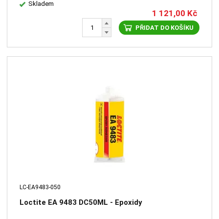
Skladem
1 121,00
Kč
PŘIDAT DO KOŠÍKU
LC-EA9483-050
Loctite EA 9483 DC50ML - Epoxidy