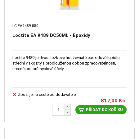
LC-EA9489-050
Loctite EA 9489 DC50ML - Epoxidy
Loctite 9489 je dvousložkové houževnaté epoxidové lepidlo
střední viskozity s prodlouženou dobou zpracovatelnosti,
určené pro průmyslové účely.
Zboží je na cestě od dodavatele
817,00
Kč
PŘIDAT DO KOŠÍKU