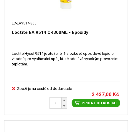
LC-EA9514-300
Loctite EA 9514 CR300ML - Epoxidy
Loctite Hysol 9514 je ztužené, 1-složkové epoxidové lepidlo
vhodné pro vyplňování spár, které odolává vysokým provozním
teplotám.
Zboží je na cestě od dodavatele
2 427,00
Kč
PŘIDAT DO KOŠÍKU