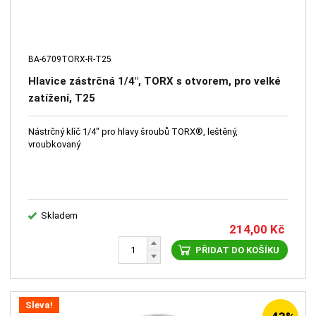
BA-6709TORX-R-T25
Hlavice zástrčná 1/4", TORX s otvorem, pro velké
zatížení, T25
Nástrčný klíč 1/4" pro hlavy šroubů TORX®, leštěný,
vroubkovaný
Skladem
214,00
Kč
PŘIDAT DO KOŠÍKU
Sleva!