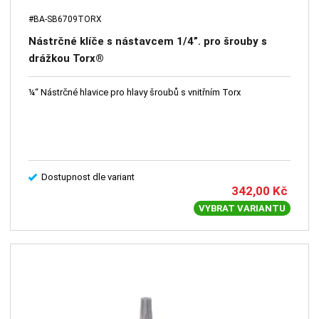
#BA-SB6709TORX
Nástrčné klíče s nástavcem 1/4”. pro šrouby s
drážkou Torx®
¼“ Nástrčné hlavice pro hlavy šroubů s vnitřním Torx
Dostupnost dle variant
342,00
Kč
VYBRAT VARIANTU