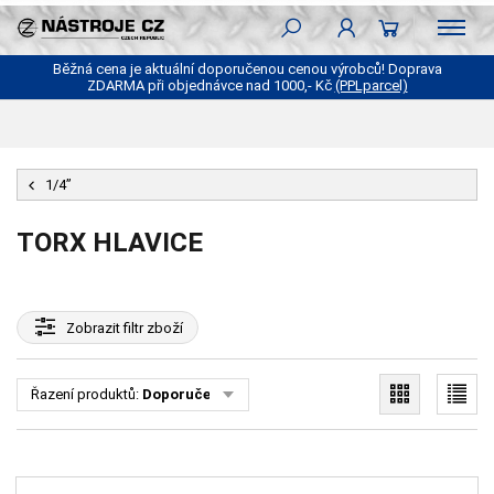
Běžná cena je aktuální doporučenou cenou výrobců! Doprava
ZDARMA při objednávce nad 1000,- Kč
(PPLparcel)
1/4”
TORX HLAVICE
Zobrazit
filtr zboží
Řazení produktů:
Doporučené