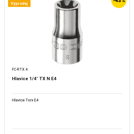
-43%
Výprodej
FC-RTX.4
Hlavice 1/4" TX N E4
Hlavice Torx E4