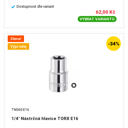
Dostupnost dle variant
62,00
Kč
VYBRAT VARIANTU
Sleva!
-34%
Výprodej
TN560-E16
1/4" Nástrčná hlavice TORX E16