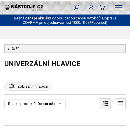
Běžná cena je aktuální doporučenou cenou výrobců! Doprava
ZDARMA při objednávce nad 1000,- Kč
(PPLparcel)
3/8”
UNIVERZÁLNÍ HLAVICE
Zobrazit
filtr zboží
Řazení produktů:
Doporučené