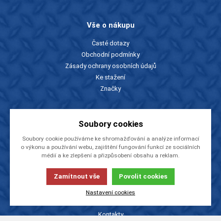
Vše o nákupu
Časté dotazy
Obchodní podmínky
Zásady ochrany osobních údajů
Ke stažení
Značky
Slevy a katalogy
Soubory cookies
Zboží v akci
Soubory cookie používáme ke shromažďování a analýze informací
Ceníky a katalogy
o výkonu a používání webu, zajištění fungování funkcí ze sociálních
médií a ke zlepšení a přizpůsobení obsahu a reklam.
Rady a tipy
Zamítnout vše
Povolit cookies
O firmě
Nastavení cookies
O nás
Kontakty