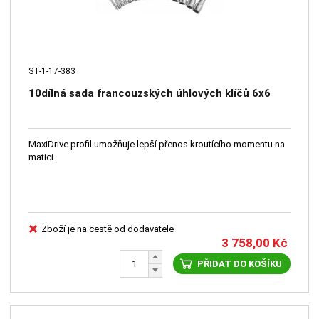
ST-1-17-383
10dílná sada francouzských úhlových klíčů 6x6
MaxiDrive profil umožňuje lepší přenos kroutícího momentu na
matici.
Zboží je na cestě od dodavatele
3 758,00
Kč
PŘIDAT DO KOŠÍKU