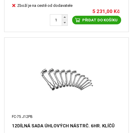
Zboží je na cestě od dodavatele
5 231,00
Kč
PŘIDAT DO KOŠÍKU
FC-75.J12PB
12DÍLNÁ SADA ÚHLOVÝCH NÁSTRČ. 6HR. KLÍČŮ