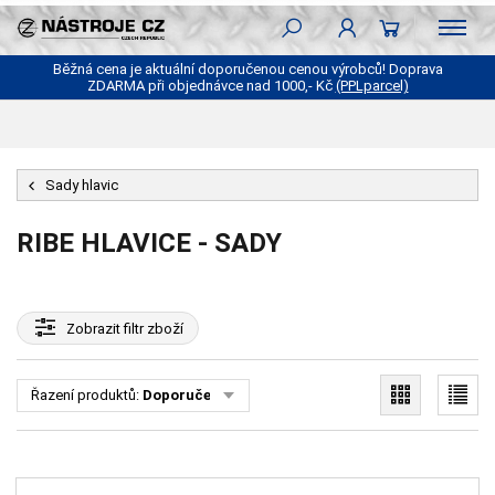
Běžná cena je aktuální doporučenou cenou výrobců! Doprava
ZDARMA při objednávce nad 1000,- Kč
(PPLparcel)
Sady hlavic
RIBE HLAVICE - SADY
Zobrazit
filtr zboží
Řazení produktů:
Doporučené