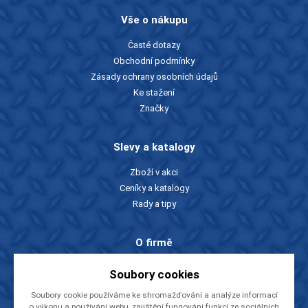
Vše o nákupu
Časté dotazy
Obchodní podmínky
Zásady ochrany osobních údajů
Ke stažení
Značky
Slevy a katalogy
Zboží v akci
Ceníky a katalogy
Rady a tipy
O firmě
O nás
Soubory cookies
Kontakty
Soubory cookie používáme ke shromažďování a analýze informací
Videa
o výkonu a používání webu, zajištění fungování funkcí ze sociálních