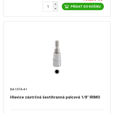
PŘIDAT DO KOŠÍKU
BA-107A-4-1
Hlavice zástrčná šestihranná palcová 1/8" IRIMO