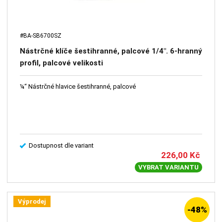
#BA-SB6700SZ
Nástrčné klíče šestihranné, palcové 1/4". 6-hranný
profil, palcové velikosti
¼“ Nástrčné hlavice šestihranné, palcové
Dostupnost dle variant
226,00
Kč
VYBRAT VARIANTU
Výprodej
-48%