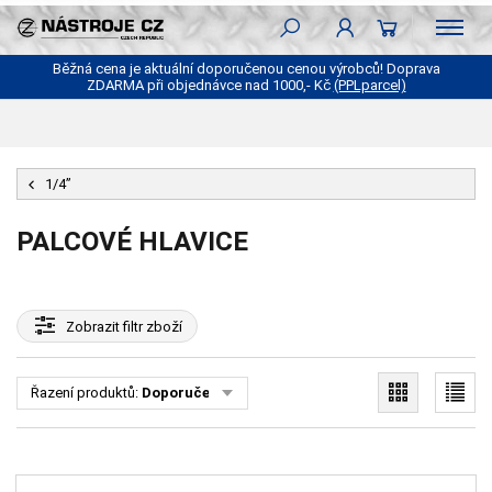
Běžná cena je aktuální doporučenou cenou výrobců! Doprava
ZDARMA při objednávce nad 1000,- Kč
(PPLparcel)
1/4”
PALCOVÉ HLAVICE
Zobrazit
filtr zboží
Řazení produktů:
Doporučené