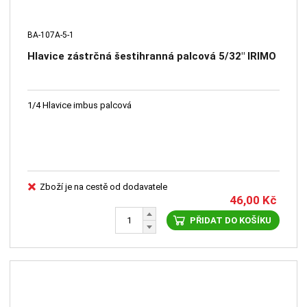
BA-107A-5-1
Hlavice zástrčná šestihranná palcová 5/32" IRIMO
1/4 Hlavice imbus palcová
Zboží je na cestě od dodavatele
46,00
Kč
PŘIDAT DO KOŠÍKU