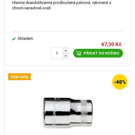
Hlavice dvanáctihranná prodloužená palcová, vykovaná z
chrom-vanadové oceli
Skladem
47,30
Kč
PŘIDAT DO KOŠÍKU
Výprodej
-40%