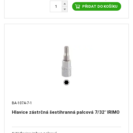
PŘIDAT DO KOŠÍKU
BA-107A-7-1
Hlavice zástrčná šestihranná palcová 7/32" IRIMO