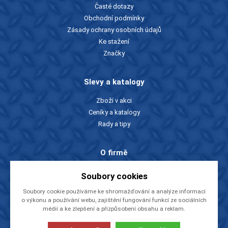
Časté dotazy
Obchodní podmínky
Zásady ochrany osobních údajů
Ke stažení
Značky
Slevy a katalogy
Zboží v akci
Ceníky a katalogy
Rady a tipy
O firmě
O nás
Soubory cookies
Kontakty
Soubory cookie používáme ke shromažďování a analýze informací
Videa
o výkonu a používání webu, zajištění fungování funkcí ze sociálních
EU dotace
médií a ke zlepšení a přizpůsobení obsahu a reklam.
NÁSTROJE CZ, s.r.o.