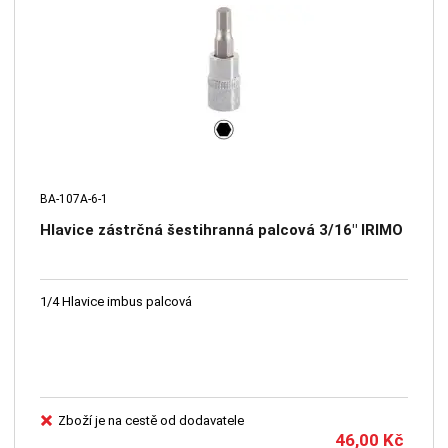
BA-107A-6-1
Hlavice zástrčná šestihranná palcová 3/16" IRIMO
1/4 Hlavice imbus palcová
Zboží je na cestě od dodavatele
46,00
Kč