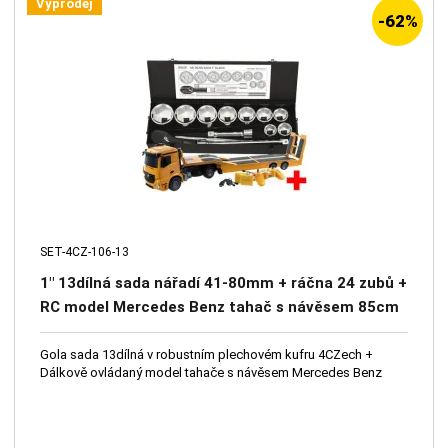
Výprodej
-62%
SET-4CZ-106-13
1" 13dílná sada nářadí 41-80mm + ráčna 24 zubů +
RC model Mercedes Benz tahač s návěsem 85cm
2,4Ghz
Gola sada 13dílná v robustním plechovém kufru 4CZech +
Dálkově ovládaný model tahače s návěsem Mercedes Benz