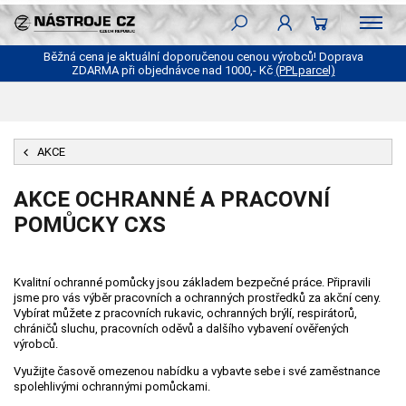
Běžná cena je aktuální doporučenou cenou výrobců! Doprava
ZDARMA při objednávce nad 1000,- Kč
(PPLparcel)
AKCE
AKCE OCHRANNÉ A PRACOVNÍ
POMŮCKY CXS
Kvalitní ochranné pomůcky jsou základem bezpečné práce. Připravili
jsme pro vás výběr pracovních a ochranných prostředků za akční ceny.
Vybírat můžete z pracovních rukavic, ochranných brýlí, respirátorů,
chráničů sluchu, pracovních oděvů a dalšího vybavení ověřených
výrobců.
Využijte časově omezenou nabídku a vybavte sebe i své zaměstnance
spolehlivými ochrannými pomůckami.