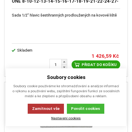
ONE 8-10-12-13-14-15-16-17-18-19-21-22-24-27-
30mm, adaptér na bity 10mm a 5/16",redukce na
3/8" a 3/4", kardan
Sada 1/2" hlavic šestihranných prodloužených na kovové liště
Skladem
1 426,59
Kč
PŘIDAT DO KOŠÍKU
Soubory cookies
Soubory cookie používáme ke shromažďování a analýze informací
o výkonu a používání webu, zajištění fungování funkcí ze sociálních
médií a ke zlepšení a přizpůsobení obsahu a reklam.
Zamítnout vše
Povolit cookies
Nastavení cookies