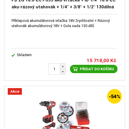
PD 2G 18.0-EC FS55 aku-vrtačka + ID 1/4" 18.0-EC
aku-rázový utahovák + 1/4" + 3/8" + 1/2" 130dílná
sada nářadí 4-32mm, 3 ráčny a klíče
Příklepová akumulátorová vrtačka 18V 2rychlostní + Rázový
utahovák akumulátorový 18V + Gola sada 130 dílů
Skladem
15 718,00
Kč
PŘIDAT DO KOŠÍKU
Akce
-54%