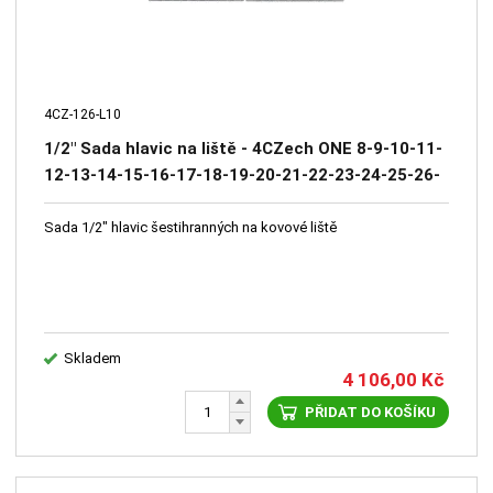
4CZ-126-L10
1/2" Sada hlavic na liště - 4CZech ONE 8-9-10-11-
12-13-14-15-16-17-18-19-20-21-22-23-24-25-26-
27-28-29-30-32-34, 36, adaptér na bity 10mm a
5/16",redukce na 3/8
Sada 1/2" hlavic šestihranných na kovové liště
Skladem
4 106,00
Kč
PŘIDAT DO KOŠÍKU