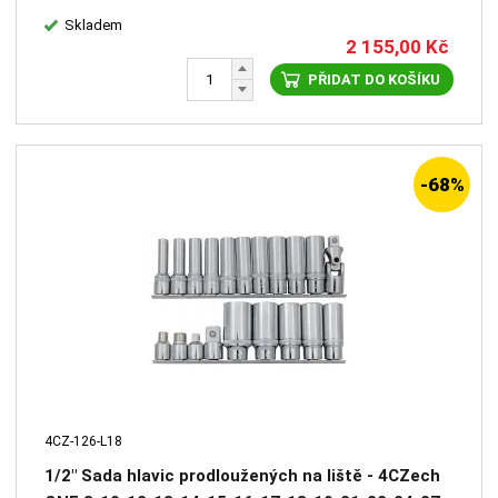
Skladem
2 155,00
Kč
PŘIDAT DO KOŠÍKU
-68%
4CZ-126-L18
1/2" Sada hlavic prodloužených na liště - 4CZech