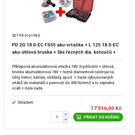
SET-FX-516198-E
PD 2G 18.0-EC FS55 aku-vrtačka + L 125 18.0-EC
aku-úhlová bruska + 5ks řezných dia. kotoučů +
Sada vrtáků 91ks + Box 20ks kotouč 125mm +
Sada nářadí 130ks
Příklepová akumulátorová vrtačka 18V 2rychlostní + úhlová
bruska akumulátorová 18V + řezné diamantové nástroje na
cihly, beton, kámen, obklady, apod. + Sada vybrušovaných
vrtáků do materiálů s pevností do 900 N/mm2 a to zejména
ocelí + Gola sada
Skladem
17 516,00
Kč
PŘIDAT DO KOŠÍKU