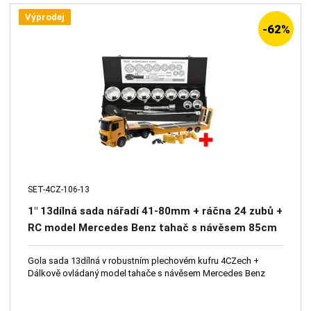
Výprodej
-62%
SET-4CZ-106-13
1" 13dílná sada nářadí 41-80mm + ráčna 24 zubů +
RC model Mercedes Benz tahač s návěsem 85cm
2,4Ghz
Gola sada 13dílná v robustním plechovém kufru 4CZech +
Dálkově ovládaný model tahače s návěsem Mercedes Benz