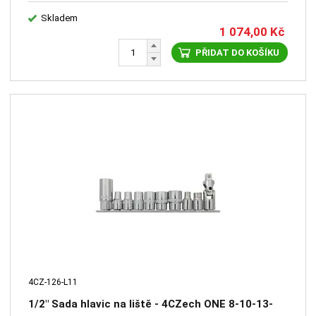
Skladem
1 074,00
Kč
PŘIDAT DO KOŠÍKU
4CZ-126-L11
1/2" Sada hlavic na liště - 4CZech ONE 8-10-13-