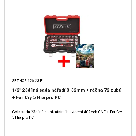
SET-4CZ-126-23-E1
1/2" 23dílná sada nářadí 8-32mm + ráčna 72 zubů
+ Far Cry 5 Hra pro PC
Gola sada 23dílná s unikátními hlavicemi 4CZech ONE + Far Cry
5 Hra pro PC