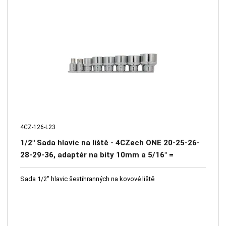
4CZ-126-L23
1/2" Sada hlavic na liště - 4CZech ONE 20-25-26-
28-29-36, adaptér na bity 10mm a 5/16" =
rozšíření pro 4CZ-126-23
Sada 1/2" hlavic šestihranných na kovové liště