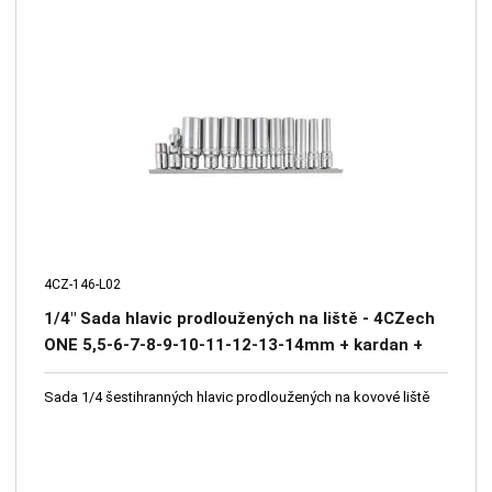
4CZ-146-L02
1/4" Sada hlavic prodloužených na liště - 4CZech
ONE 5,5-6-7-8-9-10-11-12-13-14mm + kardan +
adaptér na bity 1/4"
Sada 1/4 šestihranných hlavic prodloužených na kovové liště