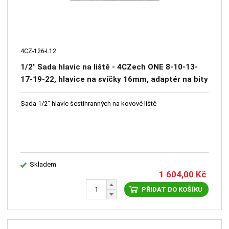
4CZ-126-L12
1/2" Sada hlavic na liště - 4CZech ONE 8-10-13-
17-19-22, hlavice na svíčky 16mm, adaptér na bity
10mm a 5/16",redukce na 3/8" a 3/4", kardan
Sada 1/2" hlavic šestihranných na kovové liště
Skladem
1 604,00
Kč
PŘIDAT DO KOŠÍKU