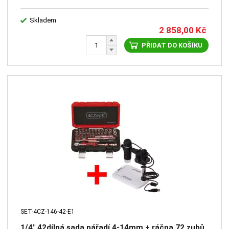
Skladem
2 858,00
Kč
PŘIDAT DO KOŠÍKU
SET-4CZ-146-42-E1
1/4" 42dílná sada nářadí 4-14mm + ráčna 72 zubů