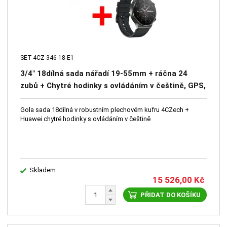
SET-4CZ-346-18-E1
3/4" 18dílná sada nářadí 19-55mm + ráčna 24
zubů + Chytré hodinky s ovládáním v češtině, GPS,
měření tepu, monitoring spánku, krokoměr,
oxymetr, barometr
Gola sada 18dílná v robustním plechovém kufru 4CZech +
Huawei chytré hodinky s ovládáním v češtině
Skladem
15 526,00
Kč
PŘIDAT DO KOŠÍKU