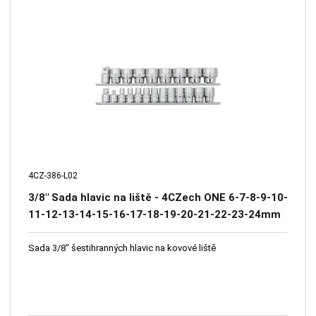
4CZ-386-L02
3/8" Sada hlavic na liště - 4CZech ONE 6-7-8-9-10-
11-12-13-14-15-16-17-18-19-20-21-22-23-24mm
+ adaptér na bity 1/4" + redukce na 1/4" a na 1/2"
Sada 3/8" šestihranných hlavic na kovové liště