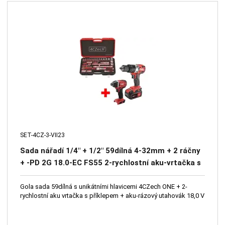
SET-4CZ-3-VII23
Sada nářadí 1/4" + 1/2" 59dílná 4-32mm + 2 ráčny
+ -PD 2G 18.0-EC FS55 2-rychlostní aku-vrtačka s
příklepem + ID 1/4" 18.0-EC aku-rázový utahovák
Gola sada 59dílná s unikátními hlavicemi 4CZech ONE + 2-
rychlostní aku vrtačka s příklepem + aku-rázový utahovák 18,0 V