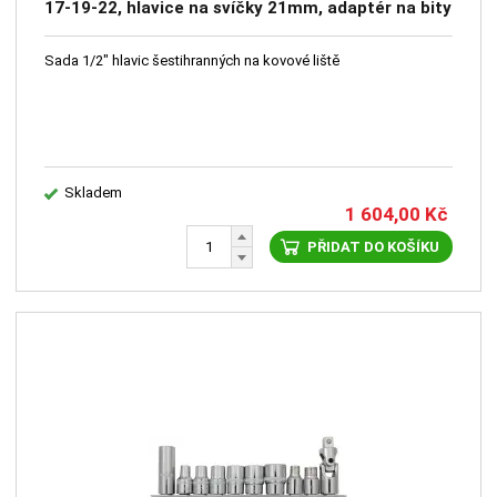
17-19-22, hlavice na svíčky 21mm, adaptér na bity
10mm a 5/16",redukce na 3/8" a 3/4", kardan
Sada 1/2" hlavic šestihranných na kovové liště
Skladem
1 604,00
Kč
PŘIDAT DO KOŠÍKU