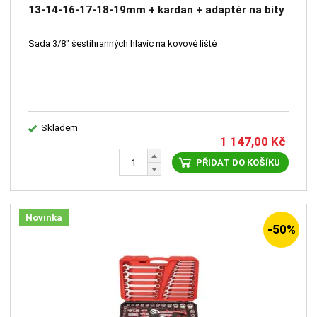
13-14-16-17-18-19mm + kardan + adaptér na bity
1/4"
Sada 3/8" šestihranných hlavic na kovové liště
Skladem
1 147,00
Kč
PŘIDAT DO KOŠÍKU
Novinka
-50%