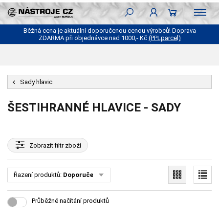
Běžná cena je aktuální doporučenou cenou výrobců! Doprava
ZDARMA při objednávce nad 1000,- Kč
(PPLparcel)
Sady hlavic
ŠESTIHRANNÉ HLAVICE - SADY
Zobrazit
filtr zboží
Řazení produktů:
Doporučené
Průběžné načítání produktů