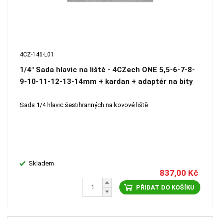
4CZ-146-L01
1/4" Sada hlavic na liště - 4CZech ONE 5,5-6-7-8-
9-10-11-12-13-14mm + kardan + adaptér na bity
1/4"
Sada 1/4 hlavic šestihranných na kovové liště
Skladem
837,00
Kč
PŘIDAT DO KOŠÍKU