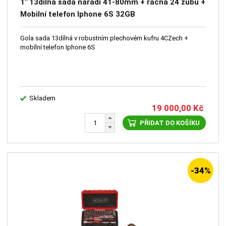
1" 13dílná sada nářadí 41-80mm + ráčna 24 zubů +
Mobilní telefon Iphone 6S 32GB
Gola sada 13dílná v robustním plechovém kufru 4CZech +
mobílní telefon Iphone 6S
Skladem
19 000,00
Kč
PŘIDAT DO KOŠÍKU
-34%