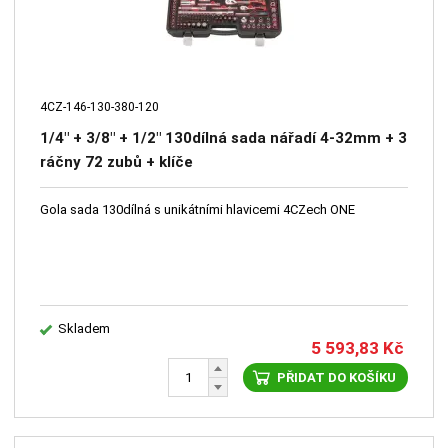
4CZ-146-130-380-120
1/4" + 3/8" + 1/2" 130dílná sada nářadí 4-32mm + 3
ráčny 72 zubů + klíče
Gola sada 130dílná s unikátními hlavicemi 4CZech ONE
Skladem
5 593,83
Kč
PŘIDAT DO KOŠÍKU