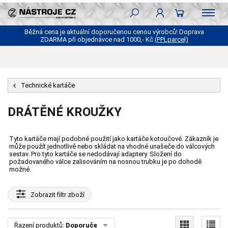
Běžná cena je aktuální doporučenou cenou výrobců! Doprava
ZDARMA při objednávce nad 1000,- Kč
(PPLparcel)
Technické kartáče
DRÁTĚNÉ KROUŽKY
Tyto kartáče mají podobné použití jako kartáče kotoučové. Zákazník je
může použít jednotlivě nebo skládat na vhodné unašeče do válcových
sestav. Pro tyto kartáče se nedodávají adaptery. Složení do
požadovaného válce zalisováním na nosnou trubku je po dohodě
možné.
Zobrazit
filtr zboží
Řazení produktů:
Doporučené