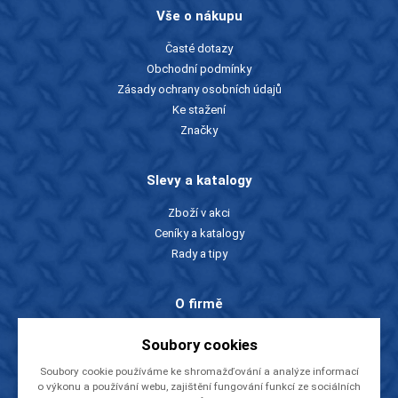
Vše o nákupu
Časté dotazy
Obchodní podmínky
Zásady ochrany osobních údajů
Ke stažení
Značky
Slevy a katalogy
Zboží v akci
Ceníky a katalogy
Rady a tipy
O firmě
O nás
Soubory cookies
Kontakty
Soubory cookie používáme ke shromažďování a analýze informací
Videa
o výkonu a používání webu, zajištění fungování funkcí ze sociálních
EU dotace