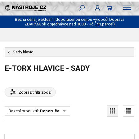
Běžná cena je aktuální doporučenou cenou výrobců! Doprava
ZDARMA při objednávce nad 1000,- Kč
(PPLparcel)
Sady hlavic
E-TORX HLAVICE - SADY
Zobrazit
filtr zboží
Řazení produktů:
Doporučené