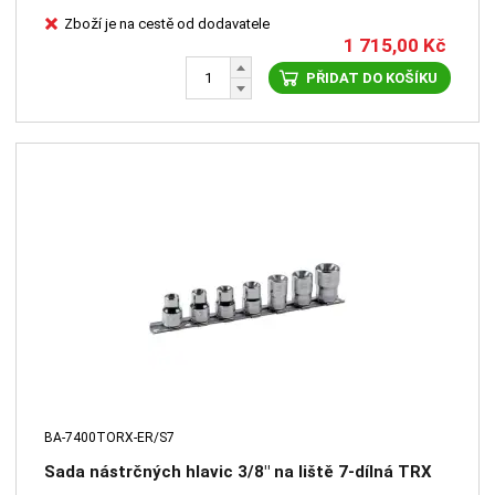
Zboží je na cestě od dodavatele
1 715,00
Kč
PŘIDAT DO KOŠÍKU
BA-7400TORX-ER/S7
Sada nástrčných hlavic 3/8" na liště 7-dílná TRX