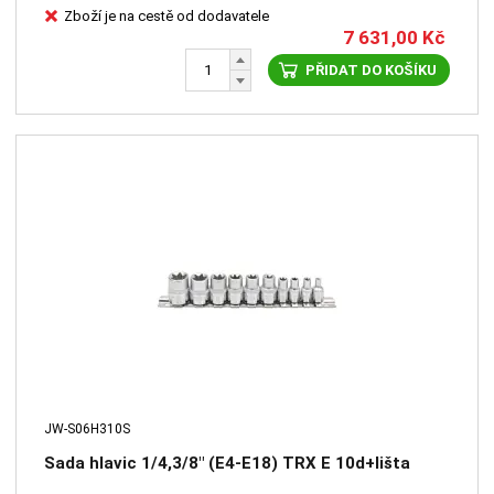
Zboží je na cestě od dodavatele
7 631,00
Kč
PŘIDAT DO KOŠÍKU
JW-S06H310S
Sada hlavic 1/4,3/8" (E4-E18) TRX E 10d+lišta