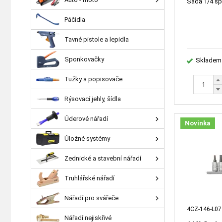
Sada 1/4 spe
Páčidla
Tavné pistole a lepidla
Sponkovačky
Skladem
Tužky a popisovače
Rýsovací jehly, šídla
Úderové nářadí
Novinka
Úložné systémy
Zednické a stavební nářadí
Truhlářské nářadí
Nářadí pro svářeče
4CZ-146-L07
Nářadí nejiskřivé