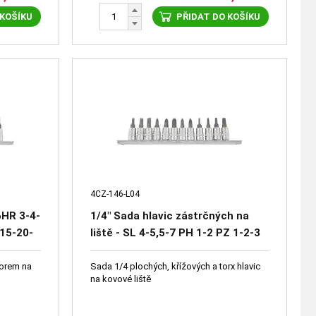
 KOŠÍKU
PŘIDAT DO KOŠÍKU
4CZ-146-L04
 6HR 3-4-
1/4" Sada hlavic zástrčných na
-15-20-
liště - SL 4-5,5-7 PH 1-2 PZ 1-2-3
TRX 10-15-20-30
vorem na
Sada 1/4 plochých, křížových a torx hlavic
na kovové liště