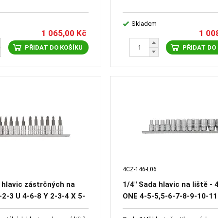
Skladem
1 065,00
Kč
1 00
PŘIDAT DO KOŠÍKU
PŘIDAT DO
4CZ-146-L06
 hlavic zástrčných na
1/4" Sada hlavic na liště -
1-2-3 U 4-6-8 Y 2-3-4 X 5-
ONE 4-5-5,5-6-7-8-9-10-11
14mm