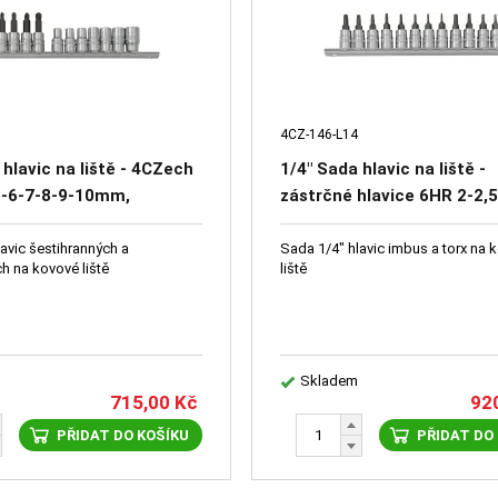
4CZ-146-L14
 hlavic na liště - 4CZech
1/4" Sada hlavic na liště -
5-6-7-8-9-10mm,
zástrčné hlavice 6HR 2-2,5
 hlavice X4-X5-X6-X8-X10
4mm TRX 6-7-8-9-10-15-2
avic šestihranných a
Sada 1/4" hlavic imbus a torx na 
ch na kovové liště
liště
Skladem
715,00
Kč
92
PŘIDAT DO KOŠÍKU
PŘIDAT DO