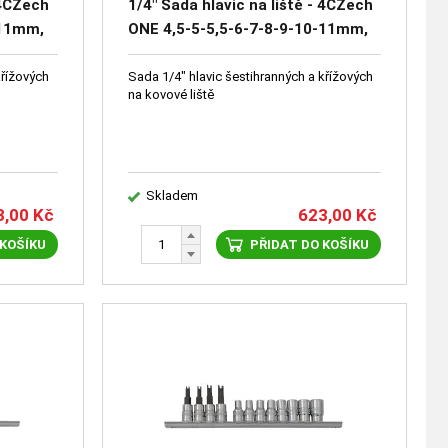
 4CZech
1/4" Sada hlavic na liště - 4CZech
-11mm,
ONE 4,5-5-5,5-6-7-8-9-10-11mm,
-PH3
zástrčné hlavice PZ1-PZ2-PZ3
křížových
Sada 1/4" hlavic šestihranných a křížových
na kovové liště
Skladem
3,00
Kč
623,00
Kč
 KOŠÍKU
PŘIDAT DO KOŠÍKU