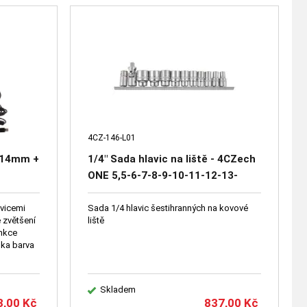
4CZ-146-L01
4-14mm +
1/4" Sada hlavic na liště - 4CZech
ONE 5,5-6-7-8-9-10-11-12-13-
14mm + kardan + adaptér na bity
1/4"
avicemi
Sada 1/4 hlavic šestihranných na kovové
 zvětšení
liště
unkce
uka barva
Skladem
3,00
Kč
837,00
Kč