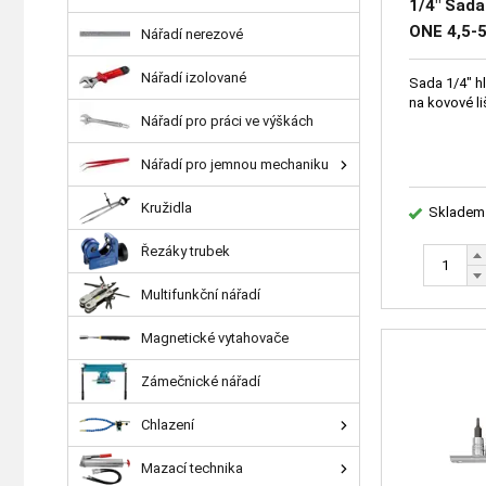
1/4" Sada
ONE 4,5-
Nářadí nerezové
zástrčné 
Nářadí izolované
Sada 1/4" h
na kovové li
Nářadí pro práci ve výškách
Nářadí pro jemnou mechaniku
Kružidla
Skladem
Řezáky trubek
Multifunkční nářadí
Magnetické vytahovače
Zámečnické nářadí
Chlazení
Mazací technika