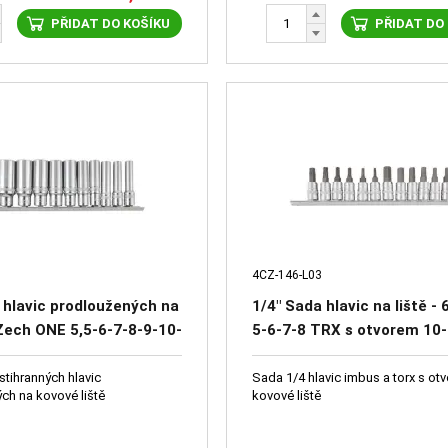
PŘIDAT DO KOŠÍKU
PŘIDAT DO
4CZ-146-L03
 hlavic prodloužených na
1/4" Sada hlavic na liště -
CZech ONE 5,5-6-7-8-9-10-
5-6-7-8 TRX s otvorem 10
-14mm + kardan +
25-30-40
a bity 1/4"
stihranných hlavic
Sada 1/4 hlavic imbus a torx s ot
ch na kovové liště
kovové liště