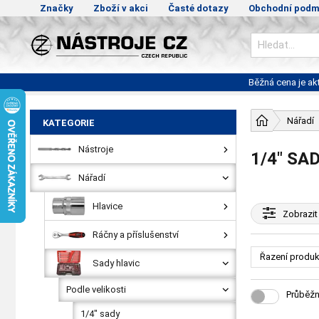
Značky
Zboží v akci
Časté dotazy
Obchodní podm
Běžná cena je a
Nářadí
KATEGORIE
Nástroje
1/4" SA
Nářadí
Hlavice
Zobrazit
Ráčny a příslušenství
Řazení produk
Sady hlavic
Podle velikosti
Průběžn
1/4" sady