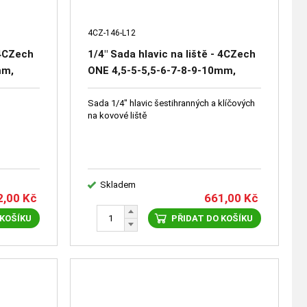
4CZ-146-L12
 4CZech
1/4" Sada hlavic na liště - 4CZech
mm,
ONE 4,5-5-5,5-6-7-8-9-10mm,
-Y5
zástrčné hlavice U4-U6-U8-U10
Sada 1/4" hlavic šestihranných a klíčových
na kovové liště
Skladem
2,00
Kč
661,00
Kč
 KOŠÍKU
PŘIDAT DO KOŠÍKU