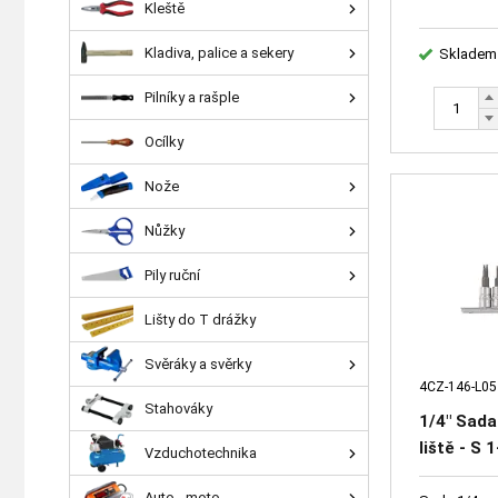
Kleště
Kladiva, palice a sekery
Skladem
Pilníky a rašple
Ocílky
Nože
Nůžky
Pily ruční
Lišty do T drážky
Svěráky a svěrky
4CZ-146-L05
Stahováky
1/4" Sada
liště - S 
Vzduchotechnika
6-8
Auto - moto