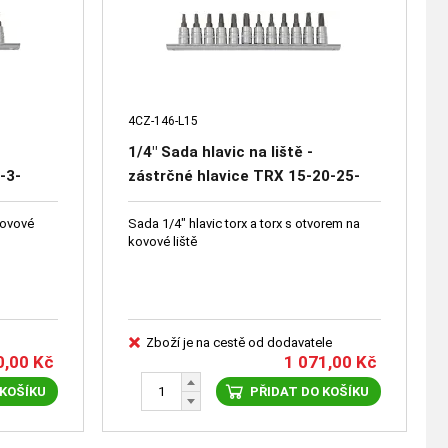
4CZ-146-L15
1/4" Sada hlavic na liště -
-3-
zástrčné hlavice TRX 15-20-25-
0-25
27-30-40, TRX s otvorem 15-20-
25-27-30-40
kovové
Sada 1/4" hlavic torx a torx s otvorem na
kovové liště
Zboží je na cestě od dodavatele
0,00
Kč
1 071,00
Kč
 KOŠÍKU
PŘIDAT DO KOŠÍKU