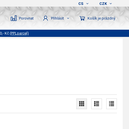
CS
CZK
Porovnat
Košík je prázdný
Přihlásit
0,- Kč
(PPLparcel)