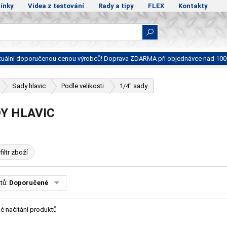
ínky
Videa z testování
Rady a tipy
FLEX
Kontakty
ktuální doporučenou cenou výrobců! Doprava ZDARMA při objednávce nad 100
Sady hlavic
Podle velikosti
1/4" sady
DY HLAVIC
filtr zboží
tů:
Doporučené
é načítání produktů