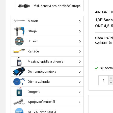
Příslušenství pro obráběcí stroje
4CZ-146-L10
1/4" Sada
Měřidla
ONE 4,5-
Stroje
zástrčné
SQ3
Sada 1/4" hl
Brusivo
čtyřhranných
Kartáče
Maziva, lepidla a chemie
Skladem
Ochranné pomůcky
Dům a zahrada
Drogerie
Spojovací materiál
SLEVA - VÝPRODEJ