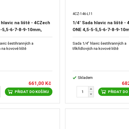
4CZ-146-L11
 hlavic na liště - 4CZech
1/4" Sada hlavic na liště -
5-5,5-6-7-8-9-10mm,
ONE 4,5-5-5,5-6-7-8-9-10
 hlavice SQ0-SQ1-SQ2-
zástrčné hlavice Y2-Y3-Y4
avic šestihranných a
Sada 1/4" hlavic šestihranných a
 na kovové liště
tříkřídlových na kovové liště
Skladem
661,00
Kč
68
PŘIDAT DO KOŠÍKU
PŘIDAT DO