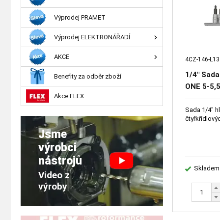
Výprodej PRAMET
Výprodej ELEKTRONÁŘADÍ
AKCE
4CZ-146-L13
1/4" Sada
Benefity za odběr zboží
ONE 5-5,
Akce FLEX
zástrčné
Sada 1/4" hl
čtyřkřídlový
Jsme
výrobci
nástrojů
Skladem
Video z
výroby