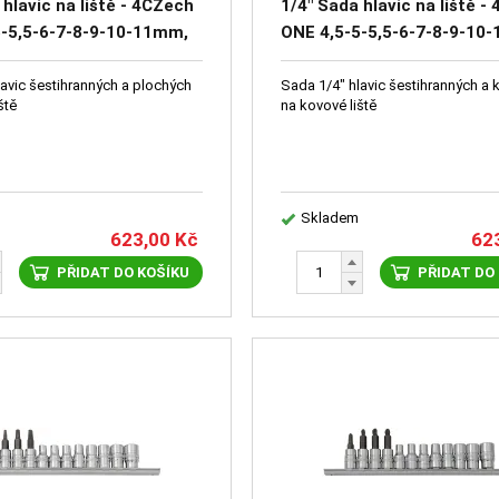
 hlavic na liště - 4CZech
1/4" Sada hlavic na liště -
5-5,5-6-7-8-9-10-11mm,
ONE 4,5-5-5,5-6-7-8-9-10
hlavice SL4-SL5,5-SL7
zástrčné hlavice PH1-PH2
lavic šestihranných a plochých
Sada 1/4" hlavic šestihranných a 
ště
na kovové liště
Skladem
623,00
Kč
62
PŘIDAT DO KOŠÍKU
PŘIDAT DO