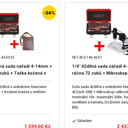
-34%
-42-EV23
SET-4CZ-146-42-E1
lná sada nářadí 4-14mm +
1/4" 42dílná sada nářadí 
zubů + Taška kožená s
ráčna 72 zubů + Mikroskop
zipem
Levenhuk DTX
dílná s unikátními hlavicemi
Gola sada 42dílná s unikátními hl
+ Kožená brašna s vnitřním
4CZech ONE + Mikroskop celkové
minimální 10×- maximální 300×, f
osvětlení a kamera, Doživotní zár
Bílá
Skladem
1 599,00
Kč
2 43