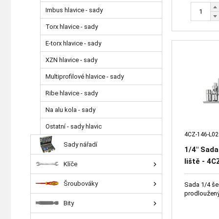
Imbus hlavice - sady
Torx hlavice - sady
E-torx hlavice - sady
XZN hlavice - sady
Multiprofilové hlavice - sady
Ribe hlavice - sady
Na alu kola - sady
Ostatní - sady hlavic
4CZ-146-L02
Sady nářadí
1/4" Sada
liště - 4
Klíče
11-12-13
Šroubováky
adaptér n
Sada 1/4 še
prodloužený
Bity