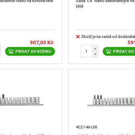
ciálních hlavic na kovové liště
Sada 1/4" hlavic šestihranných n
liště
Zboží je na cestě od dodavate
907,00
Kč
59
PŘIDAT DO KOŠÍKU
PŘIDAT DO
4CZ-146-L08