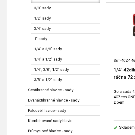
3/8" sady
1/2" sady
3/4" sady
1" sady
1/4" a 3/8" sady
1/4" a 1/2" sady
SET-4CZ-146
1/4", 3/8", 1/2" sady
1/4" 42dí
ráčna 72 
3/8" a 1/2" sady
vnitřním 
Šestihranné hlavice - sady
Gola sada 42
4CZech ONE 
Dvanáctihranné hlavice - sady
zipem
Palcové hlavice - sady
Kombinované sady hlavic
Skladem
Průmyslové hlavice - sady