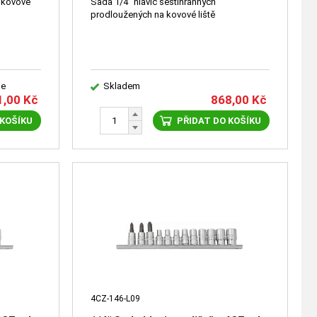
a kovové
Sada 1/4" hlavic šestihranných
prodloužených na kovové liště
le
Skladem
1,00
Kč
868,00
Kč
 KOŠÍKU
PŘIDAT DO KOŠÍKU
4CZ-146-L09