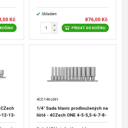
Skladem
8,00
Kč
876,00
Kč
 KOŠÍKU
PŘIDAT DO KOŠÍKU
4CZ-146-L061
 4CZech
1/4" Sada hlavic prodloužených na
-12-13-
liště - 4CZech ONE 4-5-5,5-6-7-8-
9-10-11-12-13-14mm