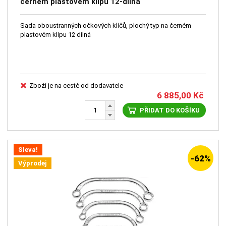
černém plastovém klipu 12-dílná
Sada oboustranných očkových klíčů, plochý typ na černém
plastovém klipu 12 dílná
Zboží je na cestě od dodavatele
6 885,00
Kč
PŘIDAT DO KOŠÍKU
Sleva!
-62%
Výprodej