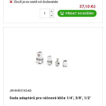
Zboží je na cestě od dodavatele
37,10
Kč
PŘIDAT DO KOŠÍKU
JW-W45316S-AD
Sada adaptérů pro ráčnové klíče 1/4", 3/8", 1/2"