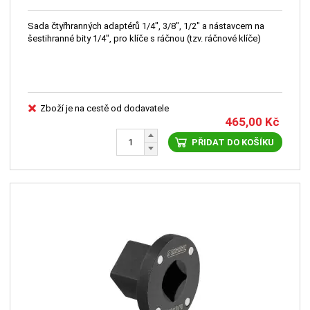
Sada čtyřhranných adaptérů 1/4", 3/8", 1/2" a nástavcem na
šestihranné bity 1/4", pro klíče s ráčnou (tzv. ráčnové klíče)
Zboží je na cestě od dodavatele
465,00
Kč
PŘIDAT DO KOŠÍKU