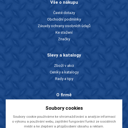
Vše o nákupu
Časté dotazy
Obchodní podmínky
Zásady ochrany osobních údajů
Ke stažení
Značky
Slevy a katalogy
Zboží v akci
Ceníky a katalogy
Rady a tipy
O firmě
O nás
Soubory cookies
Kontakty
Soubory cookie používáme ke shromažďování a analýze informací
Videa
o výkonu a používání webu, zajištění fungování funkcí ze sociálních
EU dotace
médií a ke zlepšení a přizpůsobení obsahu a reklam.