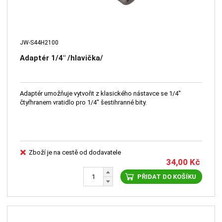
JW-S44H2100
Adaptér 1/4" /hlavička/
Adaptér umožňuje vytvořit z klasického nástavce se 1/4"
čtyřhranem vratidlo pro 1/4" šestihranné bity.
Zboží je na cestě od dodavatele
34,00
Kč
PŘIDAT DO KOŠÍKU