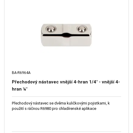
BA-R6964A
Přechodový nástavec vnější 4-hran 1/4" - vnější 4-
hran ¼"
Přechodový nástavec se dvěma kuličkovými pojistkami, k
použití s ráčnou R6980 pro chladírenské aplikace