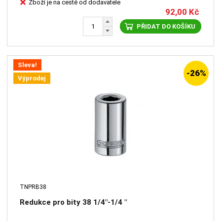
Zboží je na cestě od dodavatele
92,00
Kč
PŘIDAT DO KOŠÍKU
Sleva!
-26%
Výprodej
TNPRB38
Redukce pro bity 38 1/4"-1/4 "