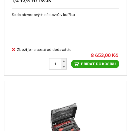
1/4"+3/8"+D.169JS
Sada převodových nástavců v kufříku
Zboží je na cestě od dodavatele
8 653,00
Kč
PŘIDAT DO KOŠÍKU