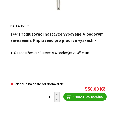
BA-TAH6962
1/4" Prodlužovací nástavce vybavené 4-bodovým
zavěšením. Připraveno pro práci ve výškách -
systém 4 otvorů - bezpečnostní čep – 152 mm
1/4" Prodlužovací nástavce s 4-bodovým zavěšením
Zboží je na cestě od dodavatele
550,00
Kč
PŘIDAT DO KOŠÍKU