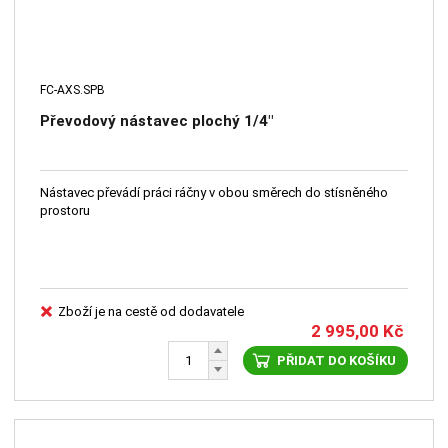
FC-AXS.SPB
Převodový nástavec plochý 1/4"
Nástavec převádí práci ráčny v obou směrech do stísněného
prostoru
Zboží je na cestě od dodavatele
2 995,00
Kč
PŘIDAT DO KOŠÍKU