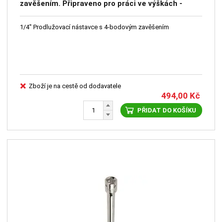
zavěšením. Připraveno pro práci ve výškách -
systém 4 otvorů - bezpečnostní čep – 101 mm
1/4" Prodlužovací nástavce s 4-bodovým zavěšením
Zboží je na cestě od dodavatele
494,00
Kč
PŘIDAT DO KOŠÍKU