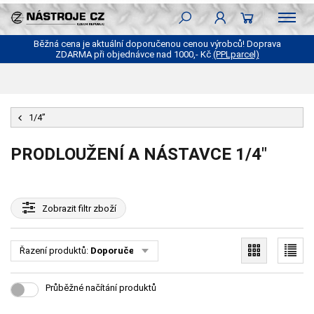
Běžná cena je aktuální doporučenou cenou výrobců! Doprava
ZDARMA při objednávce nad 1000,- Kč
(PPLparcel)
1/4”
PRODLOUŽENÍ A NÁSTAVCE 1/4"
Zobrazit
filtr zboží
Řazení produktů:
Doporučené
Průběžné načítání produktů