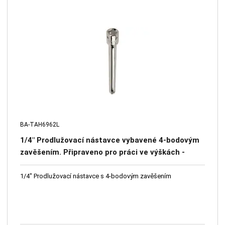
BA-TAH6962L
1/4" Prodlužovací nástavce vybavené 4-bodovým
zavěšením. Připraveno pro práci ve výškách -
systém 4 otvorů - bezpečnostní čep – 355 mm
1/4" Prodlužovací nástavce s 4-bodovým zavěšením