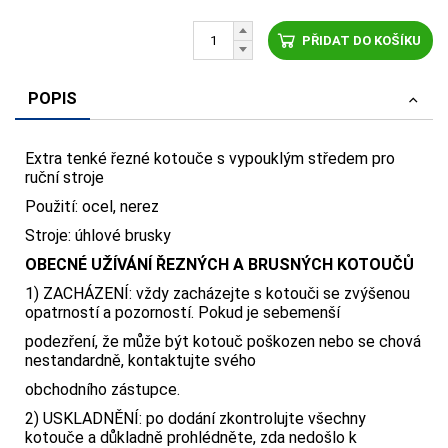
PŘIDAT DO KOŠÍKU
POPIS
Extra tenké řezné kotouče s vypouklým středem pro
ruční stroje
Použití­: ocel, nerez
Stroje: úhlové brusky
OBECNÉ UŽÍVÁNÍ ŘEZNÝCH A BRUSNÝCH KOTOUČŮ
1) ZACHÁZENÍ: vždy zacházejte s kotouči se zvýšenou
opatrností a pozorností. Pokud je sebemenší
podezření, že může být kotouč poškozen nebo se chová
nestandardně, kontaktujte svého
obchodního zástupce.
2) USKLADNĚNÍ: po dodání zkontrolujte všechny
kotouče a důkladně prohlédněte, zda nedošlo k