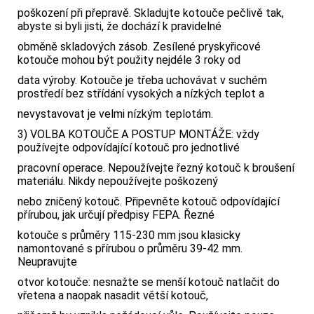
poškození při přepravě. Skladujte kotouče pečlivě tak,
abyste si byli jisti, že dochází k pravidelné
obměně skladových zásob. Zesílené pryskyřicové
kotouče mohou být použity nejdéle 3 roky od
data výroby. Kotouče je třeba uchovávat v suchém
prostředí bez střídání vysokých a nízkých teplot a
nevystavovat je velmi nízkým teplotám.
3) VOLBA KOTOUČE A POSTUP MONTÁŽE: vždy
používejte odpovídající kotouč pro jednotlivé
pracovní operace. Nepoužívejte řezný kotouč k broušení
materiálu. Nikdy nepoužívejte poškozený
nebo zničený kotouč. Připevněte kotouč odpovídající
přírubou, jak určují předpisy FEPA. Řezné
kotouče s průměry 115-230 mm jsou klasicky
namontované s přírubou o průměru 39-42 mm.
Neupravujte
otvor kotouče: nesnažte se menší kotouč natlačit do
vřetena a naopak nasadit větší kotouč,