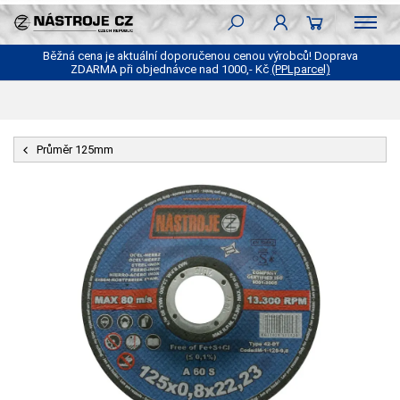
Běžná cena je aktuální doporučenou cenou výrobců! Doprava
ZDARMA při objednávce nad 1000,- Kč
(PPLparcel)
Průměr 125mm