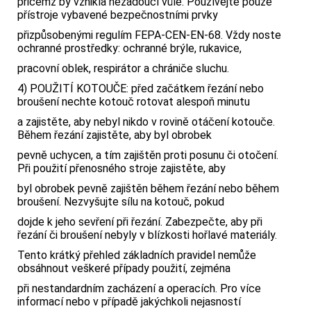
přičemž by vznikla nežádoucí vůle. Používejte pouze
přístroje vybavené bezpečnostními prvky
přizpůsobenými regulím FEPA-CEN-EN-68. Vždy noste
ochranné prostředky: ochranné brýle, rukavice,
pracovní oblek, respirátor a chrániče sluchu.
4) POUŽITÍ KOTOUČE: před začátkem řezání nebo
broušení nechte kotouč rotovat alespoň minutu
a zajistěte, aby nebyl nikdo v rovině otáčení kotouče.
Během řezání zajistěte, aby byl obrobek
pevně uchycen, a tím zajištěn proti posunu či otočení.
Při použití přenosného stroje zajistěte, aby
byl obrobek pevně zajištěn během řezání nebo během
broušení. Nezvyšujte sílu na kotouč, pokud
dojde k jeho sevření při řezání. Zabezpečte, aby při
řezání či broušení nebyly v blízkosti hořlavé materiály.
Tento krátký přehled základních pravidel nemůže
obsáhnout veškeré případy použití, zejména
při nestandardním zacházení a operacích. Pro více
informací nebo v případě jakýchkoli nejasností