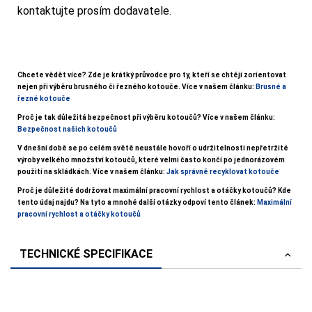
kontaktujte prosím dodavatele.
Chcete vědět více? Zde je krátký průvodce pro ty, kteří se chtějí zorientovat
nejen při výběru brusného či řezného kotouče. Více v našem článku:
Brusné a
řezné kotouče
Proč je tak důležitá bezpečnost při výběru kotoučů? Více v našem článku:
Bezpečnost našich kotoučů
V dnešní době se po celém světě neustále hovoří o udržitelnosti nepřetržité
výroby velkého množství kotoučů, které velmi často končí po jednorázovém
použití na skládkách. Více v našem článku:
Jak správně recyklovat kotouče
Proč je důležité dodržovat maximální pracovní rychlost a otáčky kotoučů? Kde
tento údaj najdu? Na tyto a mnohé další otázky odpoví tento článek:
Maximální
pracovní rychlost a otáčky kotoučů
TECHNICKÉ SPECIFIKACE