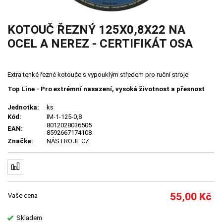
KOTOUČ ŘEZNÝ 125X0,8X22 NA
OCEL A NEREZ - CERTIFIKÁT OSA
Extra tenké řezné kotouče s vypouklým středem pro ruční stroje
Top Line - Pro extrémní nasazení, vysoká životnost a přesnost
Jednotka:
ks
Kód:
IM-1-125-0,8
8012028036505
EAN:
8592667174108
Značka:
NÁSTROJE CZ
55,00
Kč
Vaše cena
Skladem