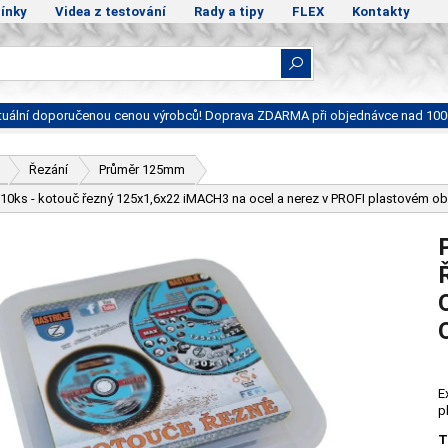
ínky
Videa z testování
Rady a tipy
FLEX
Kontakty
ktuální doporučenou cenou výrobců! Doprava ZDARMA při objednávce nad 100
Řezání
Průměr 125mm
 10ks - kotouč řezný 125x1,6x22 iMACH3 na ocel a nerez v PROFI plastovém oba
E
p
T