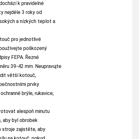
 dochází k pravidelné
y nejdéle 3 roky od
sokých a nízkých teplot a
uč pro jednotlivé
epoužívejte poškozený
edpisy FEPA. Řezné
ůměru 39-42 mm. Neupravujte
dit větší kotouč,
zpečnostními prvky
chranné brýle, rukavice,
otovat alespoň minutu
e, aby byl obrobek
 stroje zajistěte, aby
ílu na kotouč, pokud