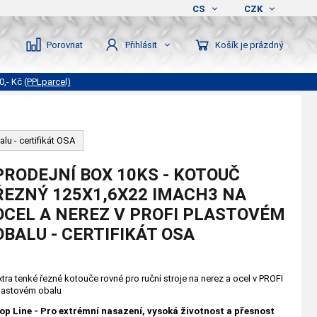
CS
CZK
Porovnat
Košík je prázdný
Přihlásit
0,- Kč
(PPLparcel)
lu - certifikát OSA
PRODEJNÍ BOX 10KS - KOTOUČ
ŘEZNÝ 125X1,6X22 IMACH3 NA
OCEL A NEREZ V PROFI PLASTOVÉM
OBALU - CERTIFIKÁT OSA
xtra tenké řezné kotouče rovné pro ruční stroje na nerez a ocel v PROFI
lastovém obalu
op Line - Pro extrémní nasazení, vysoká životnost a přesnost