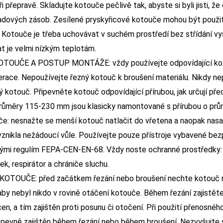
i přepravě. Skladujte kotouče pečlivě tak, abyste si byli jisti, že
dových zásob. Zesílené pryskyřicové kotouče mohou být použit
. Kotouče je třeba uchovávat v suchém prostředí bez střídání vy
t je velmi nízkým teplotám.
OTOUČE A POSTUP MONTÁŽE: vždy používejte odpovídající koto
erace. Nepoužívejte řezný kotouč k broušení materiálu. Nikdy n
 kotouč. Připevněte kotouč odpovídající přírubou, jak určují př
růměry 115-230 mm jsou klasicky namontované s přírubou o pr
če: nesnažte se menší kotouč natlačit do vřetena a naopak nasa
vznikla nežádoucí vůle. Používejte pouze přístroje vybavené be
ými regulím FEPA-CEN-EN-68. Vždy noste ochranné prostředky: o
ek, respirátor a chrániče sluchu.
KOTOUČE: před začátkem řezání nebo broušení nechte kotouč r
 aby nebyl nikdo v rovině otáčení kotouče. Během řezání zajistět
n, a tím zajištěn proti posunu či otočení. Při použití přenosného
 pevně zajištěn během řezání nebo během broušení. Nezvyšujte s