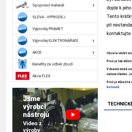
Spojovací materiál
dojde k jeho
Tento krátk
SLEVA - VÝPRODEJ
při nestanda
Výprodej PRAMET
kontaktujte
Výprodej ELEKTRONÁŘADÍ
AKCE
Chcete vědět víc
Proč je tak důle
Benefity za odběr zboží
V dnešní době se
našem článku:
Ja
Akce FLEX
Proč je důležité
kotoučů
Jsme
TECHNICKÉ
výrobci
nástrojů
Video z
výroby