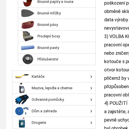
Brusné papíry a rouna
poškození př
obměně skla
Brusné mřížky
data výroby
Brusné pásy
nevystavova
3) VOLBA K
Prodejní boxy
pracovní op
Brusné pasty
nebo zničený
Příslušenství
kotouče s p
otvor kotou
Kartáče
přičemž by 
přizpůsoben
Maziva, lepidla a chemie
pracovní obl
Ochranné pomůcky
4) POUŽITÍ 
a zajistěte,
Dům a zahrada
pevně uchyce
Drogerie
byl obrobek