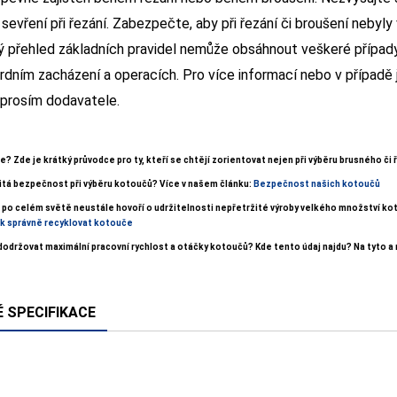
 sevření při řezání. Zabezpečte, aby při řezání či broušení nebyly 
ý přehled základních pravidel nemůže obsáhnout veškeré případy
rdním zacházení a operacích. Pro více informací nebo v případě 
 prosím dodavatele.
e? Zde je krátký průvodce pro ty, kteří se chtějí zorientovat nejen při výběru brusného č
žitá bezpečnost při výběru kotoučů? Více v našem článku:
Bezpečnost našich kotoučů
 po celém světě neustále hovoří o udržitelnosti nepřetržité výroby velkého množství kot
k správně recyklovat kotouče
 dodržovat maximální pracovní rychlost a otáčky kotoučů? Kde tento údaj najdu? Na tyto a
 SPECIFIKACE