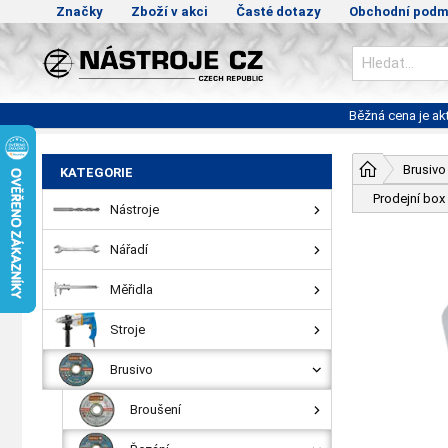
Značky
Zboží v akci
Časté dotazy
Obchodní podm
Běžná cena je a
Brusivo
KATEGORIE
Prodejní box
Nástroje
Nářadí
Měřidla
Stroje
Brusivo
Broušení