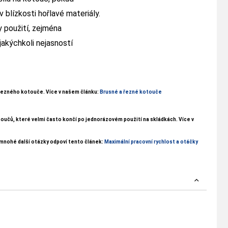
v blízkosti hořlavé materiály.
 použití, zejména
jakýchkoli nejasností
i řezného kotouče. Více v našem článku:
Brusné a řezné kotouče
oučů, které velmi často končí po jednorázovém použití na skládkách. Více v
 mnohé další otázky odpoví tento článek:
Maximální pracovní rychlost a otáčky