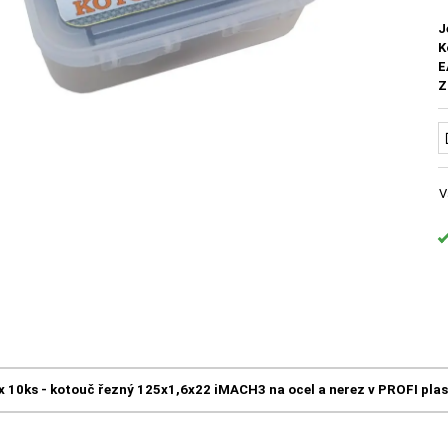
J
K
E
Z
V
x 10ks - kotouč řezný 125x1,6x22 iMACH3 na ocel a nerez v PROFI plas