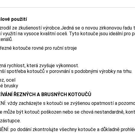
lové použití
rodil ze zkušeností výrobce.
Jedná se o novou zirkonovou řadu 
í využití na vysoce kvalitní oceli.
T
yto kotouče jsou ideální pro p
riálů.
řezné kotouče rovné pro ruční stroje
ná rychlost, která zvyšuje výkonnost.
ší spotřeba kotoučů v porovnání s podobnými výrobky na trhu.
ez, ocel
vé brusky
ÍVÁNÍ ŘEZNÝCH A BRUSNÝCH KOTOUČŮ
Í: vždy zacházejte s kotouči se zvýšenou opatrností a pozorno
že může být kotouč poškozen nebo se chová nestandardně, kont
zástupce.
NÍ: po dodání zkontrolujte všechny kotouče a důkladně prohlé