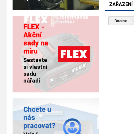
ZAŘAZENÍ
Brusivo
FLEX -
Akční
sady na
míru
Sestavte
si vlastní
sadu
nářadí
Chcete u
nás
pracovat?