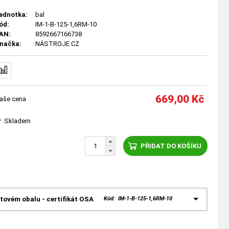
ednotka:
bal
ód:
IM-1-B-125-1,6RM-10
AN:
8592667166738
načka:
NÁSTROJE CZ
669,00
Kč
aše cena
Skladem
PŘIDAT DO KOŠÍKU
tovém obalu - certifikát OSA
Kód: IM-1-B-125-1,6RM-10