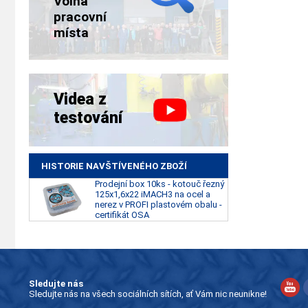
Volná
pracovní
místa
Videa z
testování
HISTORIE NAVŠTÍVENÉHO ZBOŽÍ
Prodejní box 10ks - kotouč řezný
125x1,6x22 iMACH3 na ocel a
nerez v PROFI plastovém obalu -
certifikát OSA
Sledujte nás
Sledujte nás na všech sociálních sítích, ať Vám nic neunikne!