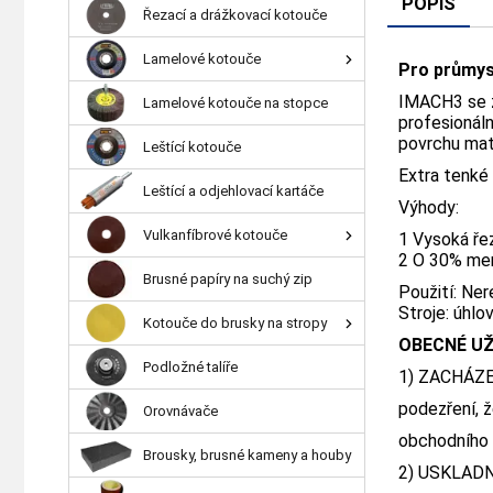
POPIS
Řezací a drážkovací kotouče
Lamelové kotouče
Pro průmys
IMACH3 se z
Lamelové kotouče na stopce
profesionáln
povrchu mate
Leštící kotouče
Extra tenké 
Leštící a odjehlovací kartáče
Výhody:
Vulkanfíbrové kotouče
1 Vysoká řez
2 O 30% men
Brusné papíry na suchý zip
Použití: Ner
Stroje: úhlo
Kotouče do brusky na stropy
OBECNÉ UŽ
Podložné talíře
1) ZACHÁZEN
podezření, 
Orovnávače
obchodního 
Brousky, brusné kameny a houby
2) USKLADNĚ