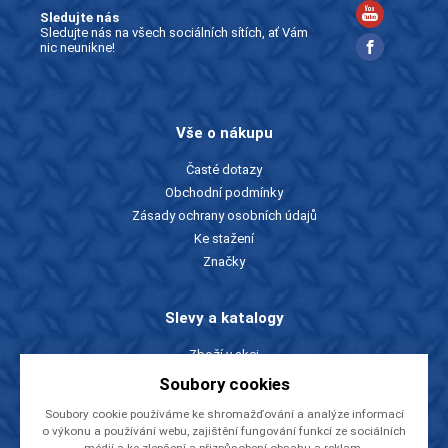
Sledujte nás
Sledujte nás na všech sociálních sítích, ať Vám
nic neunikne!
Vše o nákupu
Časté dotazy
Obchodní podmínky
Zásady ochrany osobních údajů
Ke stažení
Značky
Slevy a katalogy
Zboží v akci
Ceníky a katalogy
Soubory cookies
Rady a tipy
Soubory cookie používáme ke shromažďování a analýze informací
o výkonu a používání webu, zajištění fungování funkcí ze sociálních