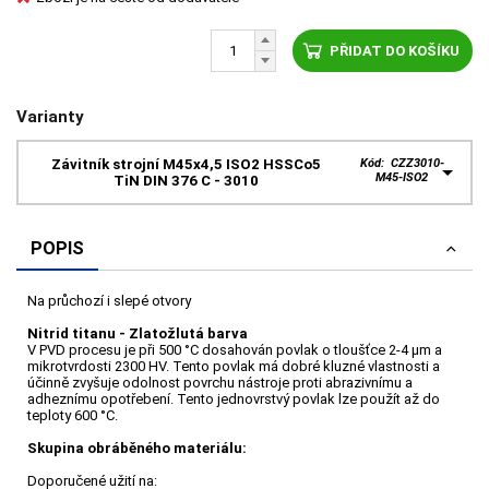
PŘIDAT DO KOŠÍKU
Varianty
Závitník strojní M45x4,5 ISO2 HSSCo5
Kód: CZZ3010-
M45-ISO2
TiN DIN 376 C - 3010
POPIS
Na průchozí i slepé otvory
Nitrid titanu - Zlatožlutá barva
V PVD procesu je při 500 °C dosahován povlak o tloušťce 2-4 μm a
mikrotvrdosti 2300 HV. Tento povlak má dobré kluzné vlastnosti a
účinně zvyšuje odolnost povrchu nástroje proti abrazivnímu a
adheznímu opotřebení. Tento jednovrstvý povlak lze použít až do
teploty 600 °C.
Skupina obráběného materiálu:
Doporučené užití na: