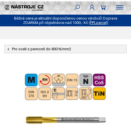
Běžná cena je aktuální doporučenou cenou výrobců! Doprava
ZDARMA při objednávce nad 1000,- Kč
(PPLparcel)
Pro oceli s pevností do 800 N/mm2