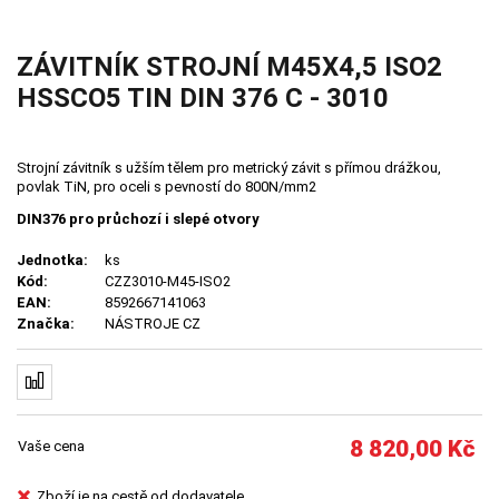
ZÁVITNÍK STROJNÍ M45X4,5 ISO2
HSSCO5 TIN DIN 376 C - 3010
Strojní závitník s užším tělem pro metrický závit s přímou drážkou,
povlak TiN, pro oceli s pevností do 800N/mm2
DIN376 pro průchozí i slepé otvory
Jednotka:
ks
Kód:
CZZ3010-M45-ISO2
EAN:
8592667141063
Značka:
NÁSTROJE CZ
8 820,00
Kč
Vaše cena
Zboží je na cestě od dodavatele