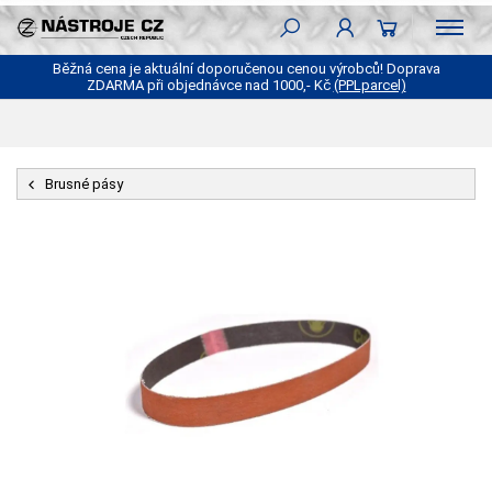
Běžná cena je aktuální doporučenou cenou výrobců! Doprava
ZDARMA při objednávce nad 1000,- Kč
(PPLparcel)
Brusné pásy