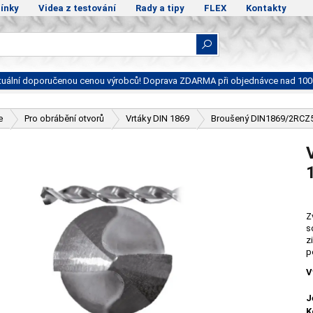
ínky
Videa z testování
Rady a tipy
FLEX
Kontakty
ktuální doporučenou cenou výrobců! Doprava ZDARMA při objednávce nad 100
e
Pro obrábění otvorů
Vrtáky DIN 1869
Broušený DIN1869/2RC
Z
s
z
p
V
J
K