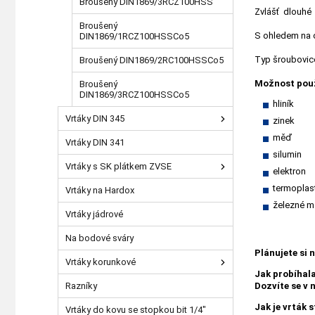
Broušený DIN1869/3RCZ100HSS
Zvlášť dlouhé 
Broušený
S ohledem na o
DIN1869/1RCZ100HSSCo5
Typ šroubovice
Broušený DIN1869/2RC100HSSCo5
Možnost použ
Broušený
DIN1869/3RCZ100HSSCo5
hliník
Vrtáky DIN 345
zinek
měď
Vrtáky DIN 341
silumin
Vrtáky s SK plátkem ZVSE
elektron
termoplas
Vrtáky na Hardox
železné m
Vrtáky jádrové
Na bodové sváry
Plánujete si 
Vrtáky korunkové
Jak probíhal
Razníky
Dozvíte se v
Jak je vrták 
Vrtáky do kovu se stopkou bit 1/4"