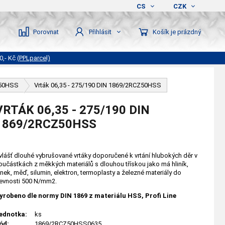
CS
CZK
Porovnat
Košík je prázdný
Přihlásit
0,- Kč
(PPLparcel)
Z50HSS
Vrták 06,35 - 275/190 DIN 1869/2RCZ50HSS
VRTÁK 06,35 - 275/190 DIN
1869/2RCZ50HSS
vlášť dlouhé vybrušované vrtáky doporučené k vrtání hlubokých děr v
oučástkách z měkkých materiálů s dlouhou třískou jako má hliník,
inek, měď, silumin, elektron, termoplasty a železné materiály do
evnosti 500 N/mm2.
yrobeno dle normy DIN 1869 z materiálu HSS, Profi Line
ednotka:
ks
ód:
1869/2RCZ50HSS0635