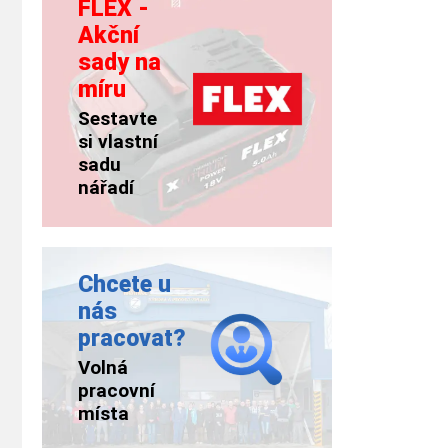
FLEX -
Akční
sady na
míru
Sestavte
si vlastní
sadu
nářadí
Chcete u
nás
pracovat?
Volná
pracovní
místa