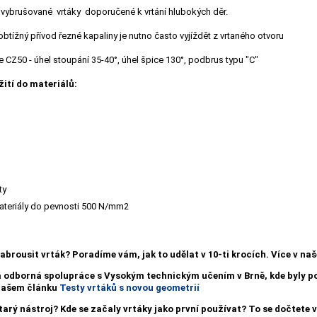
vybrušované vrtáky doporučené k vrtání hlubokých děr.
btížný přívod řezné kapaliny je nutno často vyjíždět z vrtaného otvoru
 CZ50 - úhel stoupání 35-40°, úhel špice 130°, podbrus typu "C"
ití do materiálů:
ty
ateriály do pevnosti 500 N/mm2
nabrousit vrták?
Poradíme vám, jak to udělat v 10-ti krocích. Více v n
a odborná spolupráce s Vysokým technickým učením v Brně, kde byly
 našem článku
Testy vrtáků s novou geometrií
starý nástroj? Kde se začaly vrtáky jako první používat? To se dočtete