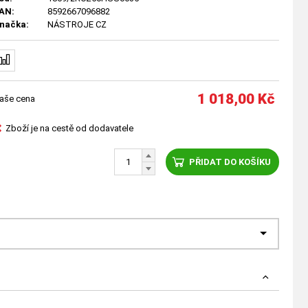
AN:
8592667096882
načka:
NÁSTROJE CZ
1 018,00
Kč
aše cena
Zboží je na cestě od dodavatele
PŘIDAT DO KOŠÍKU