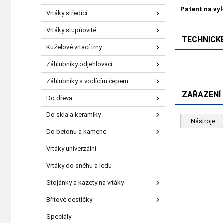
Patent na vy
Vrtáky středící
Vrtáky stupňovité
TECHNICKÉ
Kuželové vrtací trny
Záhlubníky odjehlovací
Záhlubníky s vodícím čepem
ZAŘAZENÍ
Do dřeva
Do skla a keramiky
Nástroje
Do betonu a kamene
Vrtáky univerzální
Vrtáky do sněhu a ledu
Stojánky a kazety na vrtáky
Břitové destičky
Speciály