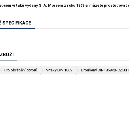
lepšení vrtáků vydaný S. A. Morsem z roku 1863 si můžete prostudovat
 SPECIFIKACE
 ZBOŽÍ
Pro obrábění otvorů
Vrtáky DIN 1869
Broušený DIN1869/2RCZ50