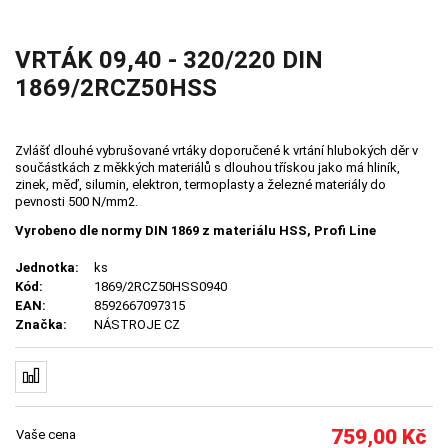
VRTÁK 09,40 - 320/220 DIN
1869/2RCZ50HSS
Zvlášť dlouhé vybrušované vrtáky doporučené k vrtání hlubokých děr v
součástkách z měkkých materiálů s dlouhou třískou jako má hliník,
zinek, měď, silumin, elektron, termoplasty a železné materiály do
pevnosti 500 N/mm2.
Vyrobeno dle normy DIN 1869 z materiálu HSS, Profi Line
Jednotka:
ks
Kód:
1869/2RCZ50HSS0940
EAN:
8592667097315
Značka:
NÁSTROJE CZ
759,00
Kč
Vaše cena