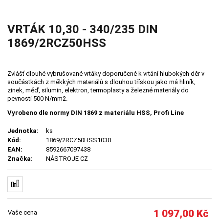
VRTÁK 10,30 - 340/235 DIN
1869/2RCZ50HSS
Zvlášť dlouhé vybrušované vrtáky doporučené k vrtání hlubokých děr v
součástkách z měkkých materiálů s dlouhou třískou jako má hliník,
zinek, měď, silumin, elektron, termoplasty a železné materiály do
pevnosti 500 N/mm2.
Vyrobeno dle normy DIN 1869 z materiálu HSS, Profi Line
Jednotka:
ks
Kód:
1869/2RCZ50HSS1030
EAN:
8592667097438
Značka:
NÁSTROJE CZ
1 097,00
Kč
Vaše cena