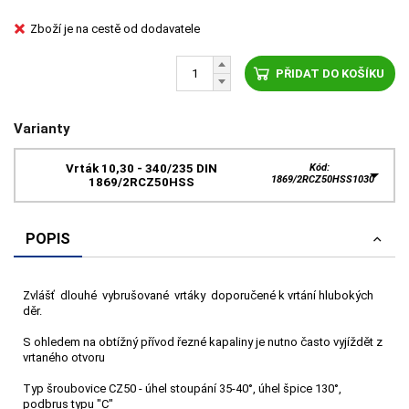
Zboží je na cestě od dodavatele
PŘIDAT DO KOŠÍKU
Varianty
Vrták 10,30 - 340/235 DIN
Kód:
1869/2RCZ50HSS1030
1869/2RCZ50HSS
POPIS
Zvlášť dlouhé vybrušované vrtáky doporučené k vrtání hlubokých
děr.
S ohledem na obtížný přívod řezné kapaliny je nutno často vyjíždět z
vrtaného otvoru
Typ šroubovice CZ50 - úhel stoupání 35-40°, úhel špice 130°,
podbrus typu "C"