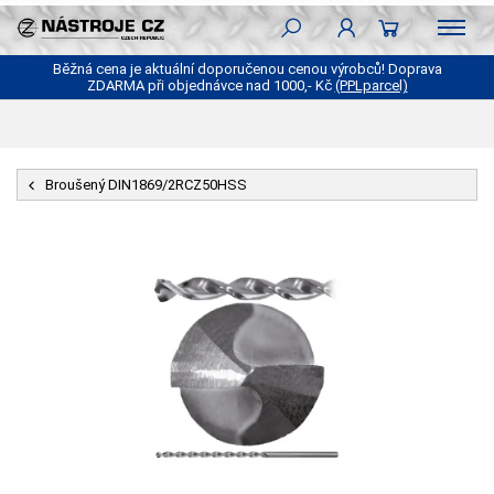
Běžná cena je aktuální doporučenou cenou výrobců! Doprava
ZDARMA při objednávce nad 1000,- Kč
(PPLparcel)
Broušený DIN1869/2RCZ50HSS