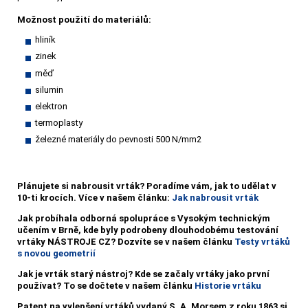
Možnost použití do materiálů:
hliník
zinek
měď
silumin
elektron
termoplasty
železné materiály do pevnosti 500 N/mm2
Plánujete si nabrousit vrták?
Poradíme vám, jak to udělat v
10-ti krocích. Více v našem článku:
Jak nabrousit vrták
Jak probíhala odborná spolupráce s Vysokým technickým
učením v Brně, kde byly podrobeny dlouhodobému testování
vrtáky NÁSTROJE CZ? Dozvíte se v našem článku
Testy vrtáků
s novou geometrií
Jak je vrták starý nástroj? Kde se začaly vrtáky jako první
používat? To se dočtete v našem článku
Historie vrtáku
Patent na vylepšení vrtáků vydaný S. A. Morsem z roku 1863 si